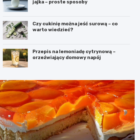
jajka – proste sposoby
Czy cukinię można jeść surową – co
warto wiedzieć?
Przepis na lemoniadę cytrynową –
orzeźwiający domowy napój