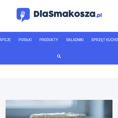
www.dlasmakosza.pl
APOJE
POSIŁKI
PRODUKTY
SKŁADNIKI
SPRZĘT KUCHE