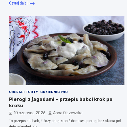
Czytaj dalej
CIASTA I TORTY
CUKIERNICTWO
Pierogi z jagodami – przepis babci krok po
kroku
10 czerwca 2026
Anna Olszewska
To przepis dla tych, którzy chcą zrobić domowe pierogi bez stania pół
dnia w kuchni, ale…