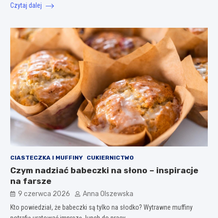
Czytaj dalej
CIASTECZKA I MUFFINY
CUKIERNICTWO
Czym nadziać babeczki na słono – inspiracje
na farsze
9 czerwca 2026
Anna Olszewska
Kto powiedział, że babeczki są tylko na słodko? Wytrawne muffiny
potrafią uratować imprezę, lunch do pracy…