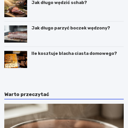
Jak długo wędzić schab?
Jak długo parzyć boczek wędzony?
Ile kosztuje blacha ciasta domowego?
C
P
z
u
y
c
g
h
a
a
Warto przeczytać
l
r
a
k
r
i
e
d
t
o
k
l
i
o