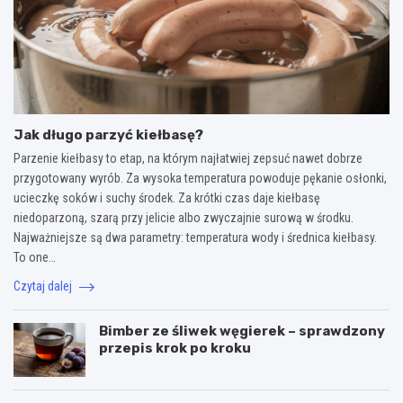
Jak długo parzyć kiełbasę?
Parzenie kiełbasy to etap, na którym najłatwiej zepsuć nawet dobrze
przygotowany wyrób. Za wysoka temperatura powoduje pękanie osłonki,
ucieczkę soków i suchy środek. Za krótki czas daje kiełbasę
niedoparzoną, szarą przy jelicie albo zwyczajnie surową w środku.
Najważniejsze są dwa parametry: temperatura wody i średnica kiełbasy.
To one…
Czytaj dalej
Bimber ze śliwek węgierek – sprawdzony
przepis krok po kroku