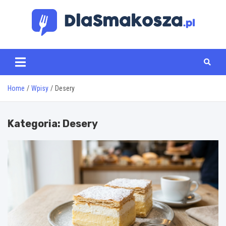
Skip
to
content
www.dlasmakosza.pl
Home
Wpisy
Desery
Kategoria:
Desery