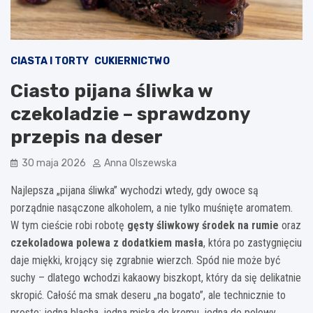
CIASTA I TORTY
CUKIERNICTWO
Ciasto pijana śliwka w
czekoladzie – sprawdzony
przepis na deser
30 maja 2026
Anna Olszewska
Najlepsza „pijana śliwka” wychodzi wtedy, gdy owoce są
porządnie nasączone alkoholem, a nie tylko muśnięte aromatem.
W tym cieście robi robotę
gęsty śliwkowy środek na rumie
oraz
czekoladowa polewa z dodatkiem masła
, która po zastygnięciu
daje miękki, krojący się zgrabnie wierzch. Spód nie może być
suchy – dlatego wchodzi kakaowy biszkopt, który da się delikatnie
skropić. Całość ma smak deseru „na bogato”, ale technicznie to
proste: jedna blacha, jedna miska do kremu, jedna do polewy.