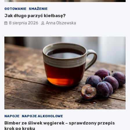
d
r
r
ó
GOTOWANIE
SMAŻENIE
o
w
Jak długo parzyć kiełbasę?
w
–
8 sierpnia 2026
Anna Olszewska
y
j
m
a
d
k
e
i
s
e
e
w
r
y
e
b
m
r
?
a
ć
d
o
n
o
w
o
NAPOJE
NAPOJE ALKOHOLOWE
c
Bimber ze śliwek węgierek – sprawdzony przepis
z
krok po kroku
e