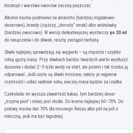
biszkopt i warstwa owoców zaczną puszczać.
Alkohol można podmienić na amaretto (bardziej migdałowo-
deserowo), brandy (cięższy, „dorosły” smak) albo wiśniówkę
(bardziej owocowo). W wersji delikatniejszej wystarczy
po 20 ml
do nasączenia i do śliwek, resztę zastąpić herbatą.
Śliwki najlepiej sprawdzają się węgierki – są mięsiste i szybko
robią gęstą masę. Przy śliwkach bardzo twardych warto wydłużyć
duszenie i dodać 2–3 łyżki wody na start, ale potem i tak trzeba ją
odparować. Jeśli użyte są śliwki mrożone, należy je najpierw
rozmrozić i odlać nadmiar soku, inaczej masa będzie za rzadka.
Czekolada: im wyższa zawartość kakao, tym bardziej deser
„trzyma pion” i mniej jest słodki. Do kremu najlepiej 60–70%. Do
polewy można dać 70% dla mocnego finiszu albo pół na pół z
mleczną, jeśli ma być łagodniej.