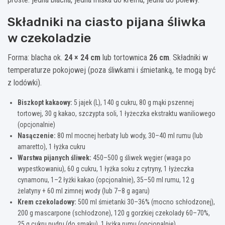
Składniki na ciasto pijana śliwka
w czekoladzie
Forma: blacha ok.
24 × 24 cm
lub tortownica
26 cm
. Składniki w
temperaturze pokojowej (poza śliwkami i śmietanką, te mogą być
z lodówki).
Biszkopt kakaowy:
5 jajek (L), 140 g cukru, 80 g mąki pszennej
tortowej, 30 g kakao, szczypta soli, 1 łyżeczka ekstraktu waniliowego
(opcjonalnie)
Nasączenie:
80 ml mocnej herbaty lub wody, 30–40 ml rumu (lub
amaretto), 1 łyżka cukru
Warstwa pijanych śliwek:
450–500 g śliwek węgier (waga po
wypestkowaniu), 60 g cukru, 1 łyżka soku z cytryny, 1 łyżeczka
cynamonu, 1–2 łyżki kakao (opcjonalnie), 35–50 ml rumu, 12 g
żelatyny + 60 ml zimnej wody (lub 7–8 g agaru)
Krem czekoladowy:
500 ml śmietanki 30–36% (mocno schłodzonej),
200 g mascarpone (schłodzone), 120 g gorzkiej czekolady 60–70%,
25 g cukru pudru (do smaku), 1 łyżka rumu (opcjonalnie)