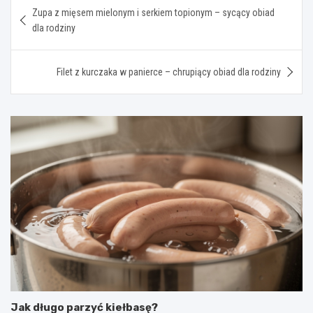
Nawigacja
Zupa z mięsem mielonym i serkiem topionym – sycący obiad
wpisu
dla rodziny
Filet z kurczaka w panierce – chrupiący obiad dla rodziny
Jak długo parzyć kiełbasę?