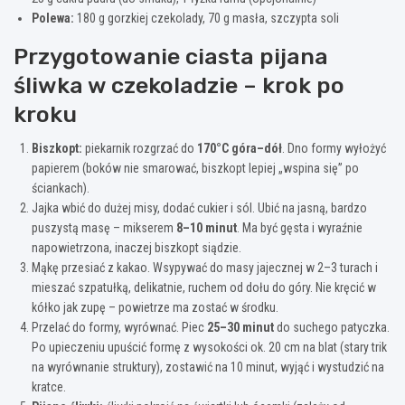
Polewa:
180 g gorzkiej czekolady, 70 g masła, szczypta soli
Przygotowanie ciasta pijana
śliwka w czekoladzie – krok po
kroku
Biszkopt:
piekarnik rozgrzać do
170°C góra–dół
. Dno formy wyłożyć
papierem (boków nie smarować, biszkopt lepiej „wspina się” po
ściankach).
Jajka wbić do dużej misy, dodać cukier i sól. Ubić na jasną, bardzo
puszystą masę – mikserem
8–10 minut
. Ma być gęsta i wyraźnie
napowietrzona, inaczej biszkopt siądzie.
Mąkę przesiać z kakao. Wsypywać do masy jajecznej w 2–3 turach i
mieszać szpatułką, delikatnie, ruchem od dołu do góry. Nie kręcić w
kółko jak zupę – powietrze ma zostać w środku.
Przelać do formy, wyrównać. Piec
25–30 minut
do suchego patyczka.
Po upieczeniu upuścić formę z wysokości ok. 20 cm na blat (stary trik
na wyrównanie struktury), zostawić na 10 minut, wyjąć i wystudzić na
kratce.