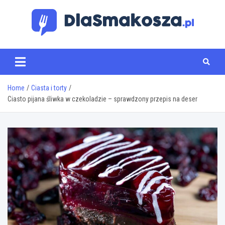
Skip
to
content
www.dlasmakosza.pl
Home
Ciasta i torty
Ciasto pijana śliwka w czekoladzie – sprawdzony przepis na deser