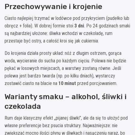
Przechowywanie i krojenie
Ciasto najlepiej trzymać w lodówce pod przykryciem (pudełko lub
obręcz + folia). W dobrej formie stoi
3 dni
. Po 24 godzinach smaki
są najbardziej ułożone: śliwka wchodzi w czekoladę, rum
przestaje być ostry, a całość kroi się jak cukiernia.
Do krojenia działa prosty układ: nóż z długim ostrzem, gorąca
woda, wycieranie do sucha po każdym cięciu. Polewa nie będzie
pękać w losowych miejscach, a warstwy zostaną równe. Jeśli
polewa jest bardzo twarda (np. po kilku dniach), wystarczy
zostawić ciasto na blacie na
10 minut
przed porcjowaniem.
Warianty smaku – alkohol, śliwki i
czekolada
Rum daje klasyczny efekt „pijanej śliwki”, ale da się to ułożyć pod
własne preferencje bez psucia struktury. Najważniejsze: nie
zwiększać mocno ilości płynu w śliwkach i nasączeniu naraz, bo