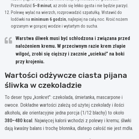
Przestudzić
5–8 minut
, aż zrobi się lekko gęsta i nie będzie parzyć.
Polewę wylać na wierzch, rozprowadzić szpatułką. Wstawić do
lodówki na
minimum 6 godzin
, najlepiej na całą noc. Kroić nożem
ogrzanym w gorącej wodzie i wytartym do sucha.
Warstwa śliwek musi być schłodzona i związana przed
nałożeniem kremu.
W przeciwnym razie krem złapie
wilgoć, zrobi się cięższy i zacznie „uciekać” na boki
przy krojeniu.
Wartości odżywcze ciasta pijana
śliwka w czekoladzie
To deser typu „konkret”: czekolada, śmietanka, mascarpone i
owoce. Dokładne wartości zależą od użytej czekolady i ilości
alkoholu, ale orientacyjnie jedna porcja (1/12 blachy) to około
380–480 kcal
. Najwięcej kalorii wchodzi z polewy i kremu; śliwki
dają kwaśny balans i trochę błonnika, dlatego całość nie jest mdła.