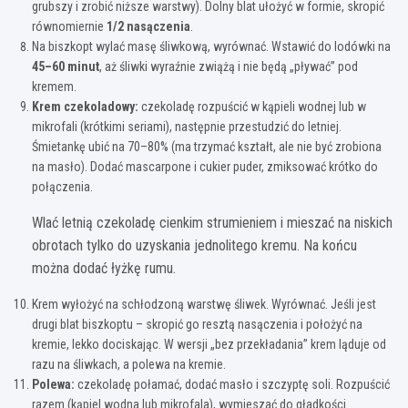
grubszy i zrobić niższe warstwy). Dolny blat ułożyć w formie, skropić
równomiernie
1/2 nasączenia
.
Na biszkopt wylać masę śliwkową, wyrównać. Wstawić do lodówki na
45–60 minut
, aż śliwki wyraźnie zwiążą i nie będą „pływać” pod
kremem.
Krem czekoladowy:
czekoladę rozpuścić w kąpieli wodnej lub w
mikrofali (krótkimi seriami), następnie przestudzić do letniej.
Śmietankę ubić na 70–80% (ma trzymać kształt, ale nie być zrobiona
na masło). Dodać mascarpone i cukier puder, zmiksować krótko do
połączenia.
Wlać letnią czekoladę cienkim strumieniem i mieszać na niskich
obrotach tylko do uzyskania jednolitego kremu. Na końcu
można dodać łyżkę rumu.
Krem wyłożyć na schłodzoną warstwę śliwek. Wyrównać. Jeśli jest
drugi blat biszkoptu – skropić go resztą nasączenia i położyć na
kremie, lekko dociskając. W wersji „bez przekładania” krem ląduje od
razu na śliwkach, a polewa na kremie.
Polewa:
czekoladę połamać, dodać masło i szczyptę soli. Rozpuścić
razem (kąpiel wodna lub mikrofala), wymieszać do gładkości.