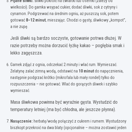
Pijane śliwki:
śliwki pokroić na ćwiartki lub ósemki (zależy od
wielkości). Do garnka wsypać cukier, dodać śliwki, sok z cytryny i
cynamon. Podgrzewać na średnim ogniu, aż puszczą sok, potem
gotować
8–12 minut
, mieszając. Chodzi o gęsty, śliwkowy „kompot”,
a nie zupę.
Jeśli śliwki są bardzo soczyste, gotowanie potrwa dłużej. W
razie potrzeby można dorzucić łyżkę kakao – pogłębia smak i
lekko zagęszcza.
Garnek zdjąć z ognia, odczekać 2 minuty i wlać rum. Wymieszać.
Żelatynę zalać zimną wodą, odstawić na
10 minut
do napęcznienia,
następnie podgrzać krótko (mikrofala lub mały rondel) tylko do
rozpuszczenia – nie gotować. Wlać do gorących śliwek i szybko
wymieszać.
Masa śliwkowa powinna być wyraźnie gęsta. Wystudzić do
temperatury letniej (ma być chłodna, ale jeszcze płynna).
Nasączenie:
herbatę/wodę połączyć z cukrem i rumem. Wystudzony
biszkopt przekroić na dwa blaty (opcjonalnie – można zostawić jeden