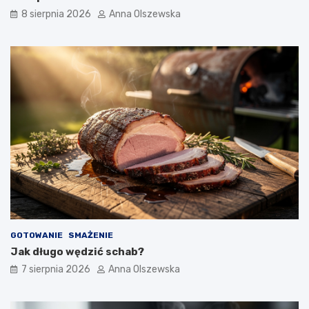
s
8 sierpnia 2026
Anna Olszewska
n
e
j
k
u
c
h
n
i
?
GOTOWANIE
SMAŻENIE
Jak długo wędzić schab?
7 sierpnia 2026
Anna Olszewska