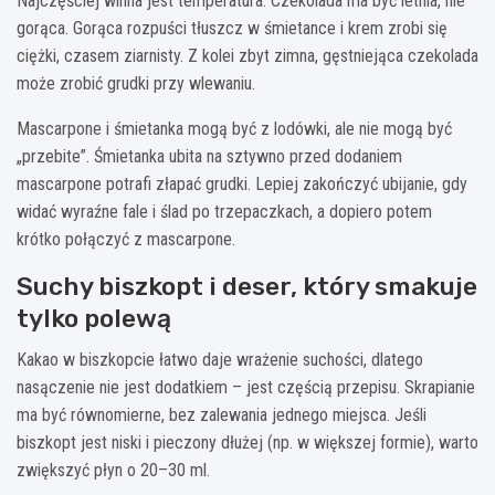
Najczęściej winna jest temperatura. Czekolada ma być letnia, nie
gorąca. Gorąca rozpuści tłuszcz w śmietance i krem zrobi się
ciężki, czasem ziarnisty. Z kolei zbyt zimna, gęstniejąca czekolada
może zrobić grudki przy wlewaniu.
Mascarpone i śmietanka mogą być z lodówki, ale nie mogą być
„przebite”. Śmietanka ubita na sztywno przed dodaniem
mascarpone potrafi złapać grudki. Lepiej zakończyć ubijanie, gdy
widać wyraźne fale i ślad po trzepaczkach, a dopiero potem
krótko połączyć z mascarpone.
Suchy biszkopt i deser, który smakuje
tylko polewą
Kakao w biszkopcie łatwo daje wrażenie suchości, dlatego
nasączenie nie jest dodatkiem – jest częścią przepisu. Skrapianie
ma być równomierne, bez zalewania jednego miejsca. Jeśli
biszkopt jest niski i pieczony dłużej (np. w większej formie), warto
zwiększyć płyn o 20–30 ml.