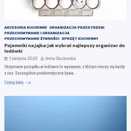
AKCESORIA KUCHENNE
ORGANIZACJA PRZESTRZENI
PRZECHOWYWANIE I ORGANIZACJA
PRZECHOWYWANIE ŻYWNOŚCI
SPRZĘT KUCHENNY
Pojemniki na jajka: jak wybrać najlepszy organizer do
lodówki
1 sierpnia 2025
Anna Olszewska
Utrzymanie porządku w lodówce to wyzwanie, z którym mierzy się każdy
z nas. Szczególnie problematyczne bywa…
Czytaj dalej