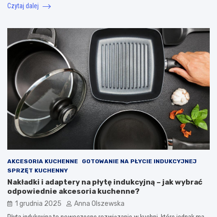
Czytaj dalej
AKCESORIA KUCHENNE
GOTOWANIE NA PŁYCIE INDUKCYJNEJ
SPRZĘT KUCHENNY
Nakładki i adaptery na płytę indukcyjną – jak wybrać
odpowiednie akcesoria kuchenne?
1 grudnia 2025
Anna Olszewska
Płyta indukcyjna to nowoczesne rozwiązanie w kuchni, które jednak ma