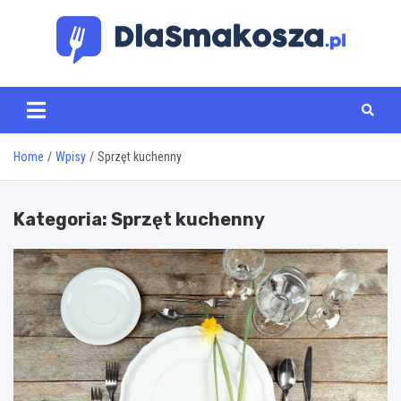
Skip
to
content
www.dlasmakosza.pl
Home
Wpisy
Sprzęt kuchenny
Kategoria:
Sprzęt kuchenny