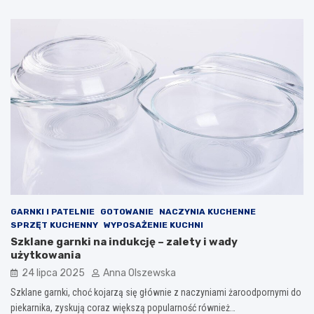
GARNKI I PATELNIE
GOTOWANIE
NACZYNIA KUCHENNE
SPRZĘT KUCHENNY
WYPOSAŻENIE KUCHNI
Szklane garnki na indukcję – zalety i wady
użytkowania
24 lipca 2025
Anna Olszewska
Szklane garnki, choć kojarzą się głównie z naczyniami żaroodpornymi do
piekarnika, zyskują coraz większą popularność również…