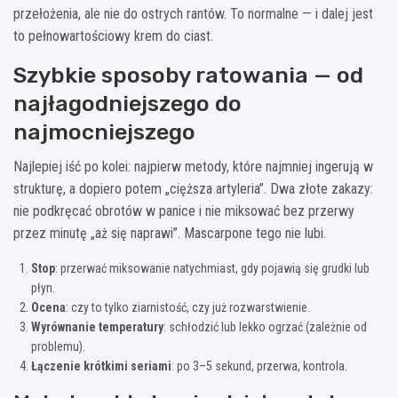
przełożenia, ale nie do ostrych rantów. To normalne — i dalej jest
to pełnowartościowy krem do ciast.
Szybkie sposoby ratowania — od
najłagodniejszego do
najmocniejszego
Najlepiej iść po kolei: najpierw metody, które najmniej ingerują w
strukturę, a dopiero potem „cięższa artyleria”. Dwa złote zakazy:
nie podkręcać obrotów w panice i nie miksować bez przerwy
przez minutę „aż się naprawi”. Mascarpone tego nie lubi.
Stop
: przerwać miksowanie natychmiast, gdy pojawią się grudki lub
płyn.
Ocena
: czy to tylko ziarnistość, czy już rozwarstwienie.
Wyrównanie temperatury
: schłodzić lub lekko ogrzać (zależnie od
problemu).
Łączenie krótkimi seriami
: po 3–5 sekund, przerwa, kontrola.