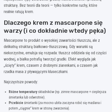
strukturę. Bez teorii dla teorii — tylko konkretne ruchy, które
realnie ratują krem.
Dlaczego krem z mascarpone się
warzy (i co dokładnie wtedy pęka)
Mascarpone to produkt o wysokiej zawartości tłuszczu, ale z
delikatną strukturą białkowo-tłuszczową. Gdy warunki są
niekorzystne, emulsja się rozpada: tłuszcz oddziela się od części
wodnej, a białka potrafią tworzyć grudki. Efekt wygląda jak
„ścięty” krem, czasem z drobnymi ziarenkami, a czasem jak
rzadka masa z pływającymi kluseczkami.
Najczęstsze powody:
Różne temperatury
składników (np. zimne mascarpone + cieplejsza
śmietanka lub odwrotnie).
Przebicie
śmietanki (za mocno ubita zaczyna robić się maślana i
potem „ciągnie” krem w stronę zwarzenia).