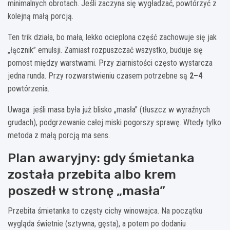
minimalnych obrotach. Jeśli zaczyna się wygładzać, powtórzyć z
kolejną małą porcją.
Ten trik działa, bo mała, lekko ocieplona część zachowuje się jak
„łącznik” emulsji. Zamiast rozpuszczać wszystko, buduje się
pomost między warstwami. Przy ziarnistości często wystarcza
jedna runda. Przy rozwarstwieniu czasem potrzebne są
2–4
powtórzenia.
Uwaga: jeśli masa była już blisko „masła” (tłuszcz w wyraźnych
grudach), podgrzewanie całej miski pogorszy sprawę. Wtedy tylko
metoda z małą porcją ma sens.
Plan awaryjny: gdy śmietanka
została przebita albo krem
poszedł w stronę „masła”
Przebita śmietanka to częsty cichy winowajca. Na początku
wygląda świetnie (sztywna, gęsta), a potem po dodaniu