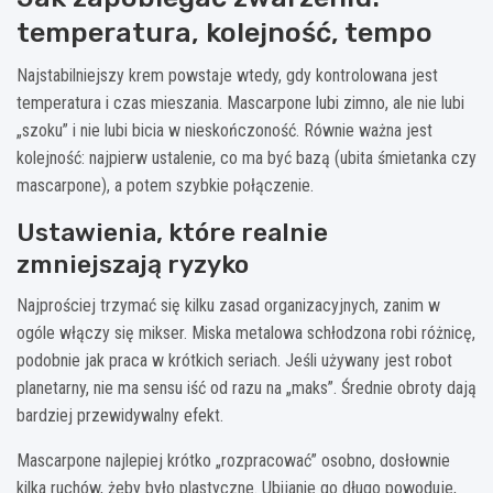
temperatura, kolejność, tempo
Najstabilniejszy krem powstaje wtedy, gdy kontrolowana jest
temperatura i czas mieszania. Mascarpone lubi zimno, ale nie lubi
„szoku” i nie lubi bicia w nieskończoność. Równie ważna jest
kolejność: najpierw ustalenie, co ma być bazą (ubita śmietanka czy
mascarpone), a potem szybkie połączenie.
Ustawienia, które realnie
zmniejszają ryzyko
Najprościej trzymać się kilku zasad organizacyjnych, zanim w
ogóle włączy się mikser. Miska metalowa schłodzona robi różnicę,
podobnie jak praca w krótkich seriach. Jeśli używany jest robot
planetarny, nie ma sensu iść od razu na „maks”. Średnie obroty dają
bardziej przewidywalny efekt.
Mascarpone najlepiej krótko „rozpracować” osobno, dosłownie
kilka ruchów, żeby było plastyczne. Ubijanie go długo powoduje,