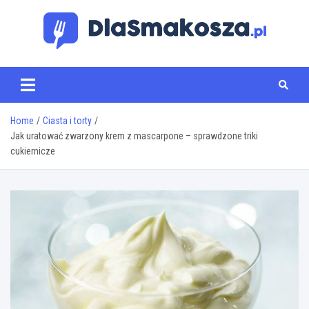
Skip
to
content
www.dlasmakosza.pl
Home
Ciasta i torty
Jak uratować zwarzony krem z mascarpone – sprawdzone triki
cukiernicze