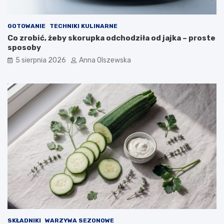
z
e
d
r
r
ó
GOTOWANIE
TECHNIKI KULINARNE
o
w
Co zrobić, żeby skorupka odchodziła od jajka – proste
w
–
sposoby
y
j
5 sierpnia 2026
Anna Olszewska
m
a
d
k
e
i
s
e
e
w
r
y
e
b
m
r
?
a
ć
d
o
n
o
w
o
c
SKŁADNIKI
WARZYWA SEZONOWE