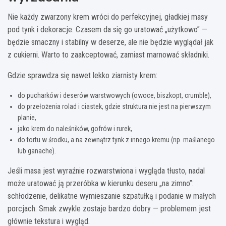
Nie każdy zwarzony krem wróci do perfekcyjnej, gładkiej masy
pod tynk i dekoracje. Czasem da się go uratować „użytkowo” —
będzie smaczny i stabilny w deserze, ale nie będzie wyglądał jak
z cukierni. Warto to zaakceptować, zamiast marnować składniki.
Gdzie sprawdza się nawet lekko ziarnisty krem:
do pucharków i deserów warstwowych (owoce, biszkopt, crumble),
do przełożenia rolad i ciastek, gdzie struktura nie jest na pierwszym
planie,
jako krem do naleśników, gofrów i rurek,
do tortu w środku, a na zewnątrz tynk z innego kremu (np. maślanego
lub ganache).
Jeśli masa jest wyraźnie rozwarstwiona i wygląda tłusto, nadal
może uratować ją przeróbka w kierunku deseru „na zimno”:
schłodzenie, delikatne wymieszanie szpatułką i podanie w małych
porcjach. Smak zwykle zostaje bardzo dobry — problemem jest
głównie tekstura i wygląd.