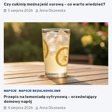
z
Czy cukinię można jeść surową – co warto wiedzieć?
e
s
5 sierpnia 2026
Anna Olszewska
n
e
j
k
u
c
h
n
i
?
NAPOJE
NAPOJE BEZALKOHOLOWE
Przepis na lemoniadę cytrynową – orzeźwiający
domowy napój
4 sierpnia 2026
Anna Olszewska