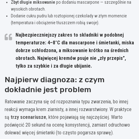
Zbyt długie miksowanie
po dodaniu mascarpone — szczególnie na
wysokich obrotach.
Dodanie cukru pudru lub roztopionej czekolady w złym momencie
(temperatura i obciążenie tłuszczem robią swoje).
Najbezpieczniejszy zakres to składniki w podobnej
temperaturze:
4–8°C
dla mascarpone i śmietanki, miska
dobrze schłodzona, a miksowanie krótko na średnich
obrotach. Najwięcej kremów psuje nie „zły przepis”,
tylko
za szybkie i za długie ubijanie
.
Najpierw diagnoza: z czym
dokładnie jest problem
Ratowanie zaczyna się od rozpoznania typu zwarzenia, bo innej
reakcji wymaga krem ziarnisty, a innej rozwarstwiony. W praktyce
są
trzy scenariusze
, które pojawiają się najczęściej. Warto
poświęcić 20 sekund na ocenę konsystencji, zamiast odruchowo
dolewać więcej śmietanki (to często pogarsza sprawę).