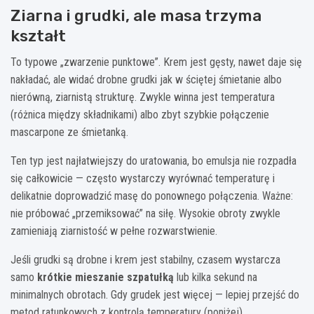
Ziarna i grudki, ale masa trzyma
kształt
To typowe „zwarzenie punktowe”. Krem jest gęsty, nawet daje się
nakładać, ale widać drobne grudki jak w ściętej śmietanie albo
nierówną, ziarnistą strukturę. Zwykle winna jest temperatura
(różnica między składnikami) albo zbyt szybkie połączenie
mascarpone ze śmietanką.
Ten typ jest najłatwiejszy do uratowania, bo emulsja nie rozpadła
się całkowicie — często wystarczy wyrównać temperaturę i
delikatnie doprowadzić masę do ponownego połączenia. Ważne:
nie próbować „przemiksować” na siłę. Wysokie obroty zwykle
zamieniają ziarnistość w pełne rozwarstwienie.
Jeśli grudki są drobne i krem jest stabilny, czasem wystarcza
samo
krótkie mieszanie szpatułką
lub kilka sekund na
minimalnych obrotach. Gdy grudek jest więcej — lepiej przejść do
metod ratunkowych z kontrolą temperatury (poniżej).