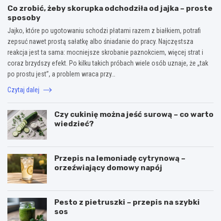
Co zrobić, żeby skorupka odchodziła od jajka – proste
sposoby
Jajko, które po ugotowaniu schodzi płatami razem z białkiem, potrafi
zepsuć nawet prostą sałatkę albo śniadanie do pracy. Najczęstsza
reakcja jest ta sama: mocniejsze skrobanie paznokciem, więcej strat i
coraz brzydszy efekt. Po kilku takich próbach wiele osób uznaje, że „tak
po prostu jest”, a problem wraca przy…
Czytaj dalej
Czy cukinię można jeść surową – co warto
wiedzieć?
Przepis na lemoniadę cytrynową –
orzeźwiający domowy napój
Pesto z pietruszki – przepis na szybki
sos