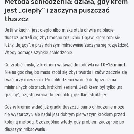
Metoda schłodzenia: działa, gdy krem
jest „ciepły” i zaczyna puszczać
tłuszcz
Jeśli w kuchni jest ciepło albo miska stała chwilę na blacie,
tłuszcz potrafi się zbyt mocno rozluźnić. Objaw: krem robi się
luźny, „lejący”, a przy dalszym miksowaniu zaczyna się rozjeżdżać.
Wtedy pomaga szybkie schłodzenie.
Co zrobić: miskę z kremem wstawić do lodówki na
10–15 minut
.
Nie na godzinę, bo masa zrobi się zbyt twarda i znów zacznie się
rwać przy mieszaniu. Po schłodzeniu wrócić do łączenia na
minimalnych obrotach, krótkimi seriami. Jeśli krem był tylko „na
granicy”, często wraca do jednolitej, gładkiej struktury.
Gdy w kremie widać już grudki tłuszczu, samo chłodzenie może
nie wystarczyć, ale nadal jest dobrym pierwszym krokiem przed
kolejną metodą. Szczególnie wtedy, gdy problem zaczął się po
dłuższym miksowaniu.