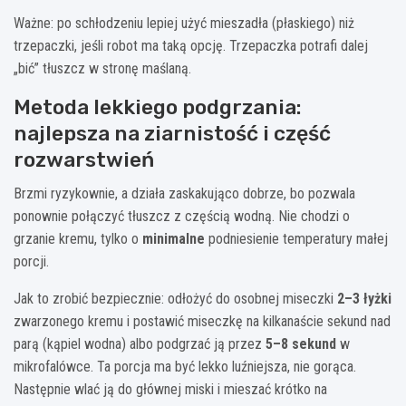
Ważne: po schłodzeniu lepiej użyć mieszadła (płaskiego) niż
trzepaczki, jeśli robot ma taką opcję. Trzepaczka potrafi dalej
„bić” tłuszcz w stronę maślaną.
Metoda lekkiego podgrzania:
najlepsza na ziarnistość i część
rozwarstwień
Brzmi ryzykownie, a działa zaskakująco dobrze, bo pozwala
ponownie połączyć tłuszcz z częścią wodną. Nie chodzi o
grzanie kremu, tylko o
minimalne
podniesienie temperatury małej
porcji.
Jak to zrobić bezpiecznie: odłożyć do osobnej miseczki
2–3 łyżki
zwarzonego kremu i postawić miseczkę na kilkanaście sekund nad
parą (kąpiel wodna) albo podgrzać ją przez
5–8 sekund
w
mikrofalówce. Ta porcja ma być lekko luźniejsza, nie gorąca.
Następnie wlać ją do głównej miski i mieszać krótko na