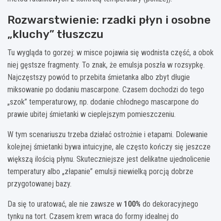
Rozwarstwienie: rzadki płyn i osobne
„kluchy” tłuszczu
Tu wygląda to gorzej: w misce pojawia się wodnista część, a obok
niej gęstsze fragmenty. To znak, że emulsja poszła w rozsypkę.
Najczęstszy powód to przebita śmietanka albo zbyt długie
miksowanie po dodaniu mascarpone. Czasem dochodzi do tego
„szok” temperaturowy, np. dodanie chłodnego mascarpone do
prawie ubitej śmietanki w cieplejszym pomieszczeniu.
W tym scenariuszu trzeba działać ostrożnie i etapami. Dolewanie
kolejnej śmietanki bywa intuicyjne, ale często kończy się jeszcze
większą ilością płynu. Skuteczniejsze jest delikatne ujednolicenie
temperatury albo „złapanie” emulsji niewielką porcją dobrze
przygotowanej bazy.
Da się to uratować, ale nie zawsze w
100%
do dekoracyjnego
tynku na tort. Czasem krem wraca do formy idealnej do