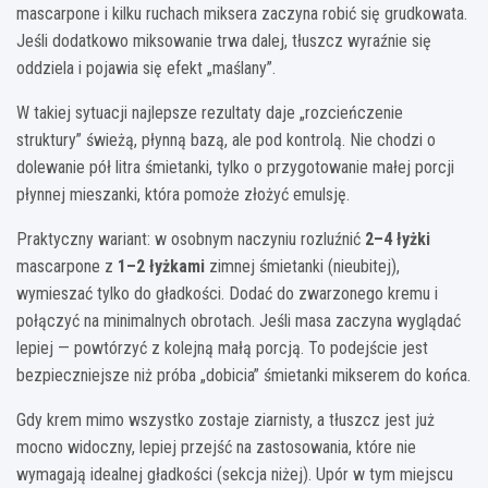
mascarpone i kilku ruchach miksera zaczyna robić się grudkowata.
Jeśli dodatkowo miksowanie trwa dalej, tłuszcz wyraźnie się
oddziela i pojawia się efekt „maślany”.
W takiej sytuacji najlepsze rezultaty daje „rozcieńczenie
struktury” świeżą, płynną bazą, ale pod kontrolą. Nie chodzi o
dolewanie pół litra śmietanki, tylko o przygotowanie małej porcji
płynnej mieszanki, która pomoże złożyć emulsję.
Praktyczny wariant: w osobnym naczyniu rozluźnić
2–4 łyżki
mascarpone z
1–2 łyżkami
zimnej śmietanki (nieubitej),
wymieszać tylko do gładkości. Dodać do zwarzonego kremu i
połączyć na minimalnych obrotach. Jeśli masa zaczyna wyglądać
lepiej — powtórzyć z kolejną małą porcją. To podejście jest
bezpieczniejsze niż próba „dobicia” śmietanki mikserem do końca.
Gdy krem mimo wszystko zostaje ziarnisty, a tłuszcz jest już
mocno widoczny, lepiej przejść na zastosowania, które nie
wymagają idealnej gładkości (sekcja niżej). Upór w tym miejscu