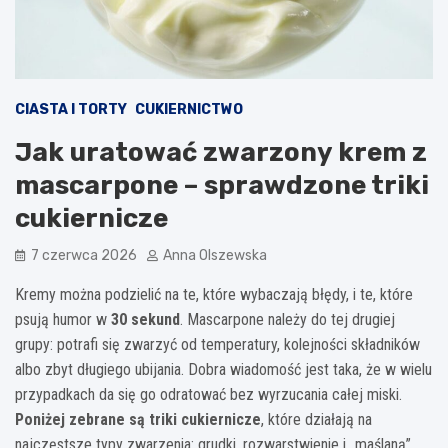
CIASTA I TORTY
CUKIERNICTWO
Jak uratować zwarzony krem z
mascarpone – sprawdzone triki
cukiernicze
7 czerwca 2026
Anna Olszewska
Kremy można podzielić na te, które wybaczają błędy, i te, które
psują humor w
30 sekund
. Mascarpone należy do tej drugiej
grupy: potrafi się zwarzyć od temperatury, kolejności składników
albo zbyt długiego ubijania. Dobra wiadomość jest taka, że w wielu
przypadkach da się go odratować bez wyrzucania całej miski.
Poniżej zebrane są triki cukiernicze
, które działają na
najczęstsze typy zwarzenia: grudki, rozwarstwienie i „maślaną”