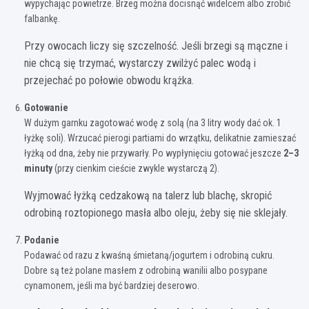
wypychając powietrze. Brzeg można docisnąć widelcem albo zrobić
falbankę.
Przy owocach liczy się szczelność. Jeśli brzegi są mączne i
nie chcą się trzymać, wystarczy zwilżyć palec wodą i
przejechać po połowie obwodu krążka.
Gotowanie
W dużym garnku zagotować wodę z solą (na 3 litry wody dać ok. 1
łyżkę soli). Wrzucać pierogi partiami do wrzątku, delikatnie zamieszać
łyżką od dna, żeby nie przywarły. Po wypłynięciu gotować jeszcze
2–3
minuty
(przy cienkim cieście zwykle wystarczą 2).
Wyjmować łyżką cedzakową na talerz lub blachę, skropić
odrobiną roztopionego masła albo oleju, żeby się nie sklejały.
Podanie
Podawać od razu z kwaśną śmietaną/jogurtem i odrobiną cukru.
Dobre są też polane masłem z odrobiną wanilii albo posypane
cynamonem, jeśli ma być bardziej deserowo.