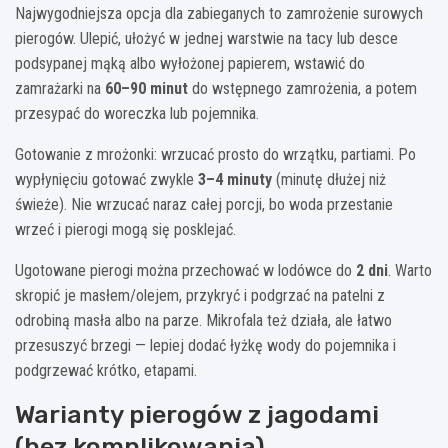
Najwygodniejsza opcja dla zabieganych to zamrożenie surowych
pierogów. Ulepić, ułożyć w jednej warstwie na tacy lub desce
podsypanej mąką albo wyłożonej papierem, wstawić do
zamrażarki na
60–90 minut
do wstępnego zamrożenia, a potem
przesypać do woreczka lub pojemnika.
Gotowanie z mrożonki: wrzucać prosto do wrzątku, partiami. Po
wypłynięciu gotować zwykle
3–4 minuty
(minutę dłużej niż
świeże). Nie wrzucać naraz całej porcji, bo woda przestanie
wrzeć i pierogi mogą się posklejać.
Ugotowane pierogi można przechować w lodówce do
2 dni
. Warto
skropić je masłem/olejem, przykryć i podgrzać na patelni z
odrobiną masła albo na parze. Mikrofala też działa, ale łatwo
przesuszyć brzegi — lepiej dodać łyżkę wody do pojemnika i
podgrzewać krótko, etapami.
Warianty pierogów z jagodami
(bez komplikowania)