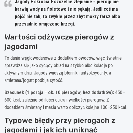
Jagody + skrobia + szczelne zlepianie
= pierogi nie
barwią wody na fioletowo i nie pękają. Jeśli coś ma
pójść nie tak, to zwykle przez zbyt mokry farsz albo
przesadnie omączone brzegi.
Wartości odżywcze pierogów z
jagodami
To danie węglowodanowe z dodatkiem owoców, więc świetnie
sprawdza się jako sycący obiad na szybko albo kolacja po
aktywnym dniu. Jagody wnoszą błonnik i antyoksydanty, a
śmietana/jogurt podbija sytość.
Szacunek (1 porcja = ok. 10 pierogów, bez dodatków):
450–
600 kcal, zależnie od ilości cukru i wielkości pierogów. Z
dodatkiem śmietany i masła warto doliczyć kolejne 100–250 kcal.
Typowe błędy przy pierogach z
jagodami i jak ich uniknąć