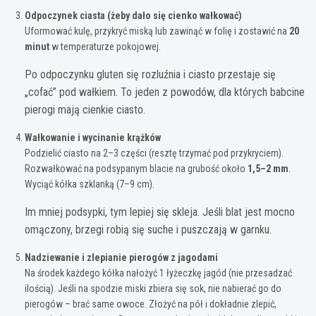
Odpoczynek ciasta (żeby dało się cienko wałkować)
Uformować kulę, przykryć miską lub zawinąć w folię i zostawić na
20
minut
w temperaturze pokojowej.
Po odpoczynku gluten się rozluźnia i ciasto przestaje się
„cofać” pod wałkiem. To jeden z powodów, dla których babcine
pierogi mają cienkie ciasto.
Wałkowanie i wycinanie krążków
Podzielić ciasto na 2–3 części (resztę trzymać pod przykryciem).
Rozwałkować na podsypanym blacie na grubość około
1,5–2 mm
.
Wyciąć kółka szklanką (7–9 cm).
Im mniej podsypki, tym lepiej się skleja. Jeśli blat jest mocno
omączony, brzegi robią się suche i puszczają w garnku.
Nadziewanie i zlepianie pierogów z jagodami
Na środek każdego kółka nałożyć 1 łyżeczkę jagód (nie przesadzać
ilością). Jeśli na spodzie miski zbiera się sok, nie nabierać go do
pierogów – brać same owoce. Złożyć na pół i dokładnie zlepić,