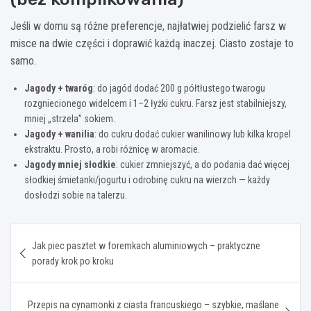
Jeśli w domu są różne preferencje, najłatwiej podzielić farsz w
misce na dwie części i doprawić każdą inaczej. Ciasto zostaje to
samo.
Jagody + twaróg
: do jagód dodać 200 g półtłustego twarogu
rozgniecionego widelcem i 1–2 łyżki cukru. Farsz jest stabilniejszy,
mniej „strzela” sokiem.
Jagody + wanilia
: do cukru dodać cukier wanilinowy lub kilka kropel
ekstraktu. Prosto, a robi różnicę w aromacie.
Jagody mniej słodkie
: cukier zmniejszyć, a do podania dać więcej
słodkiej śmietanki/jogurtu i odrobinę cukru na wierzch — każdy
dosłodzi sobie na talerzu.
Nawigacja
Jak piec pasztet w foremkach aluminiowych – praktyczne
wpisu
porady krok po kroku
Przepis na cynamonki z ciasta francuskiego – szybkie, maślane