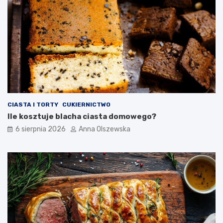
c
h
n
i
?
CIASTA I TORTY
CUKIERNICTWO
Ile kosztuje blacha ciasta domowego?
6 sierpnia 2026
Anna Olszewska