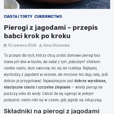
CIASTA I TORTY
CUKIERNICTWO
Pierogi z jagodami – przepis
babci krok po kroku
10 czerwca 2026
Anna Olszewska
To przepis dla tych, którzy chcą zrobić domowe pierogi bez
stania pół dnia w kuchni, ale nadal z tym „babcinym” efektem:
cienkie ciasto, dużo owoców, nic się nie rozkleja. Najlepiej
wychodzą z jagodami w sezonie, ale mrożone też dają radę, jeśli
dobrze je przygotować. Najważniejsze jest
dobrze wyrobione,
elastyczne ciasto i szczelne zlepianie
— wtedy pierogi nie
puszczą soku do wody. Całość da się ogarnąć w jednym
podejściu: ciasto robi się w czasie, gdy jagody się odsączają.
Składniki na pierogi z jagodami