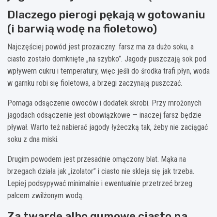
Dlaczego pierogi pękają w gotowaniu
(i barwią wodę na fioletowo)
Najczęściej powód jest prozaiczny: farsz ma za dużo soku, a
ciasto zostało domknięte „na szybko”. Jagody puszczają sok pod
wpływem cukru i temperatury, więc jeśli do środka trafi płyn, woda
w garnku robi się fioletowa, a brzegi zaczynają puszczać.
Pomaga odsączenie owoców i dodatek skrobi. Przy mrożonych
jagodach odsączenie jest obowiązkowe — inaczej farsz będzie
pływał. Warto też nabierać jagody łyżeczką tak, żeby nie zaciągać
soku z dna miski.
Drugim powodem jest przesadnie omączony blat. Mąka na
brzegach działa jak „izolator” i ciasto nie skleja się jak trzeba.
Lepiej podsypywać minimalnie i ewentualnie przetrzeć brzeg
palcem zwilżonym wodą.
Za twarde albo gumowe ciasto na