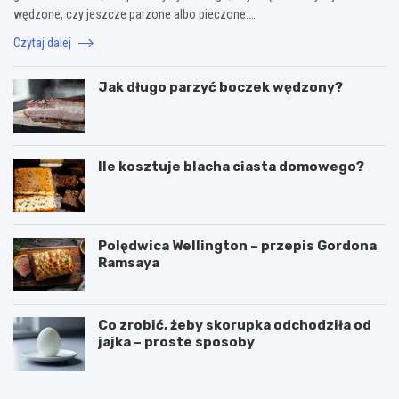
wędzone, czy jeszcze parzone albo pieczone.…
Czytaj dalej
Jak długo parzyć boczek wędzony?
Ile kosztuje blacha ciasta domowego?
Polędwica Wellington – przepis Gordona
Ramsaya
Co zrobić, żeby skorupka odchodziła od
jajka – proste sposoby
C
P
z
u