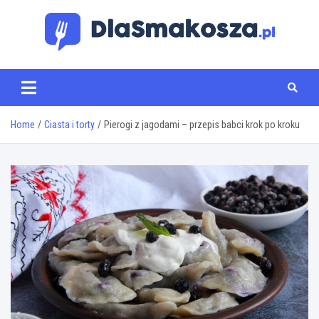
Skip
to
content
www.dlasmakosza.pl
Home
Ciasta i torty
Pierogi z jagodami – przepis babci krok po kroku