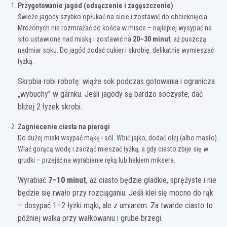
Przygotowanie jagód (odsączenie i zagęszczenie)
Świeże jagody szybko opłukać na sicie i zostawić do obcieknięcia.
Mrożonych nie rozmrażać do końca w misce – najlepiej wysypać na
sito ustawione nad miską i zostawić na
20–30 minut
, aż puszczą
nadmiar soku. Do jagód dodać cukier i skrobię, delikatnie wymieszać
łyżką.
Skrobia robi robotę: wiąże sok podczas gotowania i ogranicza
„wybuchy” w garnku. Jeśli jagody są bardzo soczyste, dać
bliżej 2 łyżek skrobi.
Zagniecenie ciasta na pierogi
Do dużej miski wsypać mąkę i sól. Wbić jajko, dodać olej (albo masło).
Wlać gorącą wodę i zacząć mieszać łyżką, a gdy ciasto zbije się w
grudki – przejść na wyrabianie ręką lub hakiem miksera.
Wyrabiać
7–10 minut
, aż ciasto będzie gładkie, sprężyste i nie
będzie się rwało przy rozciąganiu. Jeśli klei się mocno do rąk
– dosypać 1–2 łyżki mąki, ale z umiarem. Za twarde ciasto to
później walka przy wałkowaniu i grube brzegi.