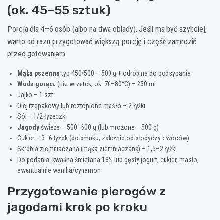
(ok. 45–55 sztuk)
Porcja dla 4–6 osób (albo na dwa obiady). Jeśli ma być szybciej,
warto od razu przygotować większą porcję i część zamrozić
przed gotowaniem.
Mąka pszenna
typ 450/500 – 500 g + odrobina do podsypania
Woda gorąca
(nie wrzątek, ok. 70–80°C) – 250 ml
Jajko – 1 szt.
Olej rzepakowy lub roztopione masło – 2 łyżki
Sól – 1/2 łyżeczki
Jagody
świeże – 500–600 g (lub mrożone – 500 g)
Cukier – 3–6 łyżek (do smaku, zależnie od słodyczy owoców)
Skrobia ziemniaczana (mąka ziemniaczana) – 1,5–2 łyżki
Do podania: kwaśna śmietana 18% lub gęsty jogurt, cukier, masło,
ewentualnie wanilia/cynamon
Przygotowanie pierogów z
jagodami krok po kroku