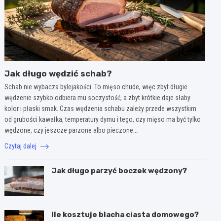
Jak długo wędzić schab?
Schab nie wybacza bylejakości. To mięso chude, więc zbyt długie
wędzenie szybko odbiera mu soczystość, a zbyt krótkie daje słaby
kolor i płaski smak. Czas wędzenia schabu zależy przede wszystkim
od grubości kawałka, temperatury dymu i tego, czy mięso ma być tylko
wędzone, czy jeszcze parzone albo pieczone.…
Czytaj dalej
Jak długo parzyć boczek wędzony?
Ile kosztuje blacha ciasta domowego?