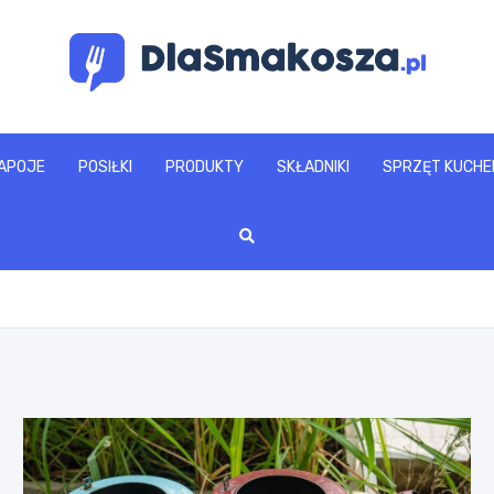
www.dlasmakosza.pl
APOJE
POSIŁKI
PRODUKTY
SKŁADNIKI
SPRZĘT KUCHE