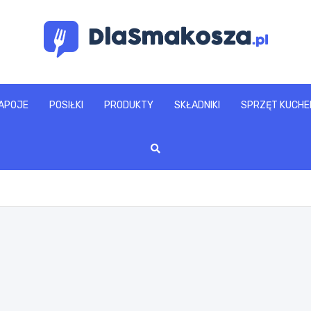
www.dlasmakosza.pl
APOJE
POSIŁKI
PRODUKTY
SKŁADNIKI
SPRZĘT KUCHE