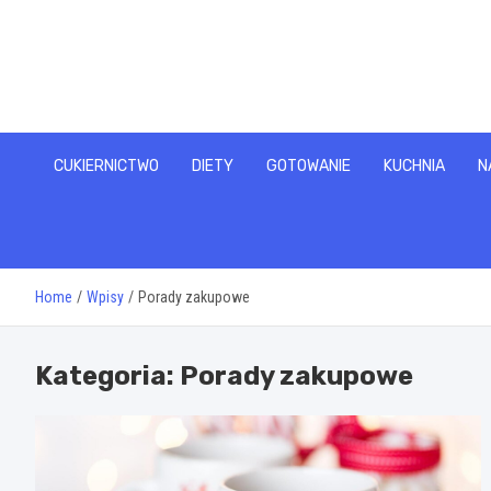
Skip
to
content
CUKIERNICTWO
DIETY
GOTOWANIE
KUCHNIA
N
Home
Wpisy
Porady zakupowe
Kategoria:
Porady zakupowe