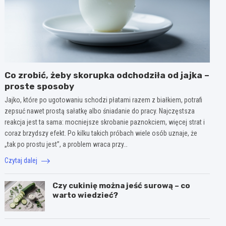
Co zrobić, żeby skorupka odchodziła od jajka –
proste sposoby
Jajko, które po ugotowaniu schodzi płatami razem z białkiem, potrafi
zepsuć nawet prostą sałatkę albo śniadanie do pracy. Najczęstsza
reakcja jest ta sama: mocniejsze skrobanie paznokciem, więcej strat i
coraz brzydszy efekt. Po kilku takich próbach wiele osób uznaje, że
„tak po prostu jest”, a problem wraca przy…
Czytaj dalej
Czy cukinię można jeść surową – co
warto wiedzieć?