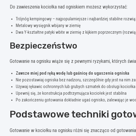
Do zawieszenia kociołka nad ogniskiem możesz wykorzystać:
Trójnóg kempingowy – najpopularniejsze i najbardziej stabilne rozwią
Metalowy wysięgnik wbijany w ziemię
Dwa Y-kształtne patyki wbite w ziemię z kijkiem poprzecznym (rozwią
Bezpieczeństwo
Gotowanie na ognisku wiąże się z pewnymi ryzykami, których świ
Zawsze miej pod ręką wodę lub gaśnicę do ugaszenia ogniska
Nie pozostawiaj ogniska bez nadzoru, szczególnie gdy jest na nim z
Używaj rękawic ochronnych lub grubych szmatek do obsługi kociołka
Upewnij się, że konstrukcja podtrzymująca kociołek jest stabilna
Po zakończeniu gotowania dokładnie ugaś ognisko, zalewając je wod
Podstawowe techniki gotow
Gotowanie w kociołku na ognisku różni się znacząco od gotowania