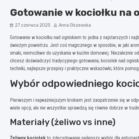
Gotowanie w kociołku na o
27 czerwca 2025
Anna Olszewska
Gotowanie w kociołku nad ogniskiem to jedna z najstarszych i na
świeżym powietrzu. Jest coś magicznego w sposobie, w jaki arom
smaki, niemożliwe do uzyskania w kuchni domowej. Niezależnie od
chcesz doświadczyć tradycyjnego gotowania, kociołek nad ogniski
techniki, najlepsze przepisy i praktyczne wskazówki, które pomo
Wybór odpowiedniego kocio
Pierwszym i najważniejszym krokiem jest zaopatrzenie się w odpo
wiele opcji, ale nie wszystkie sprawdzą się równie dobrze w tru
Materiały (żeliwo vs inne)
Żeliwny kociołek
to zdecydowanie najlepszy wybór dla entuzjast