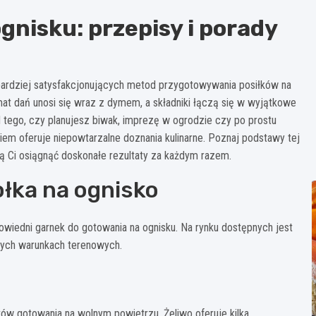
gnisku: przepisy i porady
jbardziej satysfakcjonujących metod przygotowywania posiłków na
at dań unosi się wraz z dymem, a składniki łączą się w wyjątkowe
 tego, czy planujesz biwak, imprezę w ogrodzie czy po prostu
em oferuje niepowtarzalne doznania kulinarne. Poznaj podstawy tej
gą Ci osiągnąć doskonałe rezultaty za każdym razem.
łka na ognisko
wiedni garnek do gotowania na ognisku. Na rynku dostępnych jest
dnych warunkach terenowych.
ów gotowania na wolnym powietrzu. Żeliwo oferuje kilka