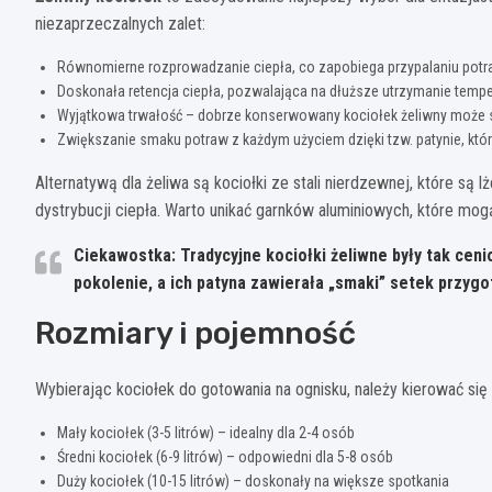
niezaprzeczalnych zalet:
Równomierne rozprowadzanie ciepła, co zapobiega przypalaniu pot
Doskonała retencja ciepła, pozwalająca na dłuższe utrzymanie tempe
Wyjątkowa trwałość – dobrze konserwowany kociołek żeliwny może s
Zwiększanie smaku potraw z każdym użyciem dzięki tzw. patynie, któr
Alternatywą dla żeliwa są kociołki ze stali nierdzewnej, które są l
dystrybucji ciepła. Warto unikać garnków aluminiowych, które mo
Ciekawostka: Tradycyjne kociołki żeliwne były tak cen
pokolenie, a ich patyna zawierała „smaki” setek przyg
Rozmiary i pojemność
Wybierając kociołek do gotowania na ognisku, należy kierować si
Mały kociołek (3-5 litrów) – idealny dla 2-4 osób
Średni kociołek (6-9 litrów) – odpowiedni dla 5-8 osób
Duży kociołek (10-15 litrów) – doskonały na większe spotkania