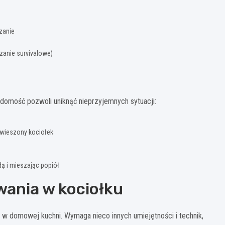
zanie
zanie survivalowe)
adomość pozwoli uniknąć nieprzyjemnych sytuacji:
awieszony kociołek
ą i mieszając popiół
ania w kociołku
 w domowej kuchni. Wymaga nieco innych umiejętności i technik,