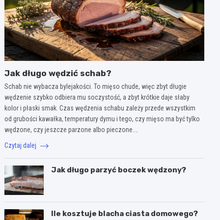
Jak długo wędzić schab?
Schab nie wybacza bylejakości. To mięso chude, więc zbyt długie
wędzenie szybko odbiera mu soczystość, a zbyt krótkie daje słaby
kolor i płaski smak. Czas wędzenia schabu zależy przede wszystkim
od grubości kawałka, temperatury dymu i tego, czy mięso ma być tylko
wędzone, czy jeszcze parzone albo pieczone.…
Czytaj dalej
Jak długo parzyć boczek wędzony?
Ile kosztuje blacha ciasta domowego?