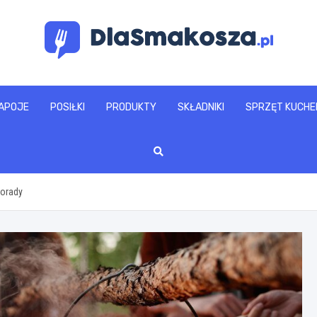
www.dlasmakosza.pl
APOJE
POSIŁKI
PRODUKTY
SKŁADNIKI
SPRZĘT KUCHE
porady