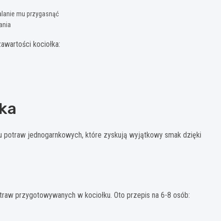
alanie mu przygasnąć
ania
awartości kociołka:
łka
u potraw jednogarnkowych, które zyskują wyjątkowy smak dzięki
potraw przygotowywanych w kociołku. Oto przepis na 6-8 osób: