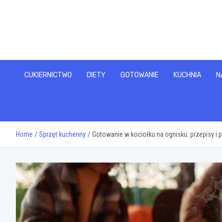
Skip
to
content
CUKIERNICTWO
DIETY
GOTOWANIE
KUCHNIA
N
Home
Sprzęt kuchenny
Gotowanie w kociołku na ognisku: przepisy i 