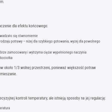
em.
aczenie dla efektu końcowego:
rowadzało się równomiernie
odzaju potrawy – niżej dla szybkiego gotowania, wyżej dla powolnego
 dobrze zamocowany i wytrzyma ciężar wypełnionego naczynia
 kociołka
w około 1/3 wolnej przestrzeni, ponieważ większość potraw
 mieszanie.
zyjnej kontroli temperatury, ale istnieją sposoby na jej regulację:
eratura