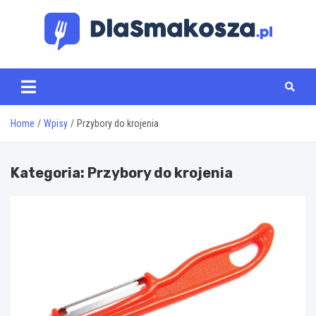
Skip
to
content
www.dlasmakosza.pl
Home
Wpisy
Przybory do krojenia
Kategoria:
Przybory do krojenia