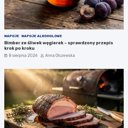
ć
d
o
n
o
w
o
NAPOJE
NAPOJE ALKOHOLOWE
c
Bimber ze śliwek węgierek – sprawdzony przepis
z
krok po kroku
e
s
8 sierpnia 2026
Anna Olszewska
n
e
j
k
u
c
h
n
i
?