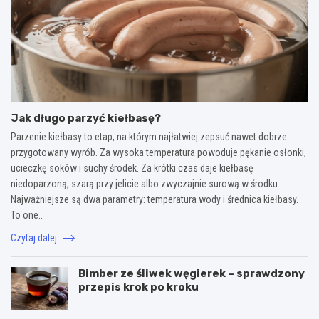
Jak długo parzyć kiełbasę?
Parzenie kiełbasy to etap, na którym najłatwiej zepsuć nawet dobrze
przygotowany wyrób. Za wysoka temperatura powoduje pękanie osłonki,
ucieczkę soków i suchy środek. Za krótki czas daje kiełbasę
niedoparzoną, szarą przy jelicie albo zwyczajnie surową w środku.
Najważniejsze są dwa parametry: temperatura wody i średnica kiełbasy.
To one…
Czytaj dalej
Bimber ze śliwek węgierek – sprawdzony
przepis krok po kroku