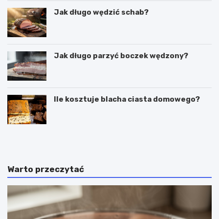
Jak długo wędzić schab?
Jak długo parzyć boczek wędzony?
Ile kosztuje blacha ciasta domowego?
C
P
z
u
y
c
g
h
a
a
Warto przeczytać
l
r
a
k
r
i
e
d
t
o
k
l