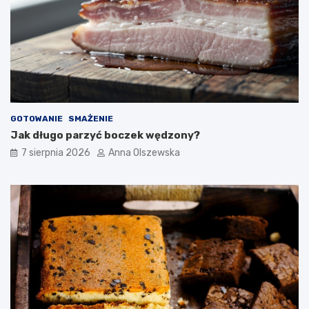
m
r
?
a
ć
d
o
n
o
w
o
GOTOWANIE
SMAŻENIE
c
Jak długo parzyć boczek wędzony?
z
e
7 sierpnia 2026
Anna Olszewska
s
n
e
j
k
u
c
h
n
i
?