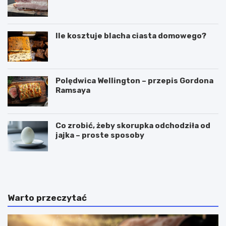
Ile kosztuje blacha ciasta domowego?
Polędwica Wellington – przepis Gordona
Ramsaya
Co zrobić, żeby skorupka odchodziła od
jajka – proste sposoby
C
P
z
u
y
c
g
h
a
a
Warto przeczytać
l
r
a
k
r
i