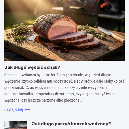
Jak długo wędzić schab?
Schab nie wybacza bylejakości. To mięso chude, więc zbyt długie
wędzenie szybko odbiera mu soczystość, a zbyt krótkie daje słaby kolor i
płaski smak. Czas wędzenia schabu zależy przede wszystkim od
grubości kawałka, temperatury dymu i tego, czy mięso ma być tylko
wędzone, czy jeszcze parzone albo pieczone.…
Czytaj dalej
Jak długo parzyć boczek wędzony?