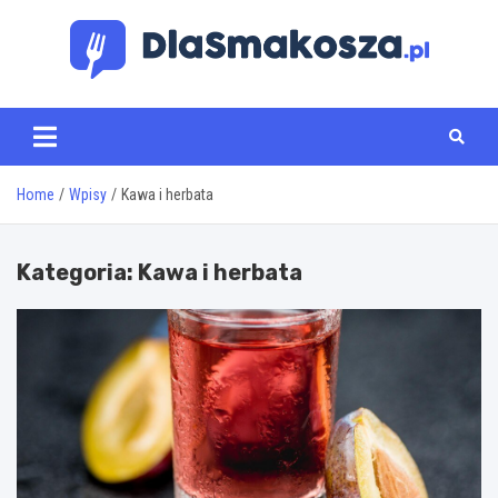
Skip
to
content
www.dlasmakosza.pl
Home
Wpisy
Kawa i herbata
Kategoria:
Kawa i herbata