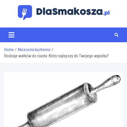
Skip
to
content
www.dlasmakosza.pl
Home
Akcesoria kuchenne
Rodzaje wałków do ciasta: Który najlepszy do Twojego wypieku?