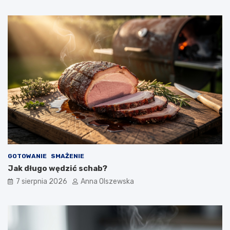
e
j
k
u
c
h
n
i
?
GOTOWANIE
SMAŻENIE
Jak długo wędzić schab?
7 sierpnia 2026
Anna Olszewska