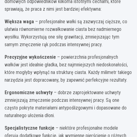
domowych odpowiedników kilkoma istotnymi cechami, które
sprawiają, że praca z nimi jest bardziej efektywna:
Większa waga
– profesjonalne wałki są zazwyczaj cięższe, co
ułatwia równomierne rozwałkowanie ciasta bez nadmiernego
wysiłku. Wykorzystują one siłę grawitacji, zmniejszając tym
samym zmęczenie rąk podczas intensywnej pracy.
Precyzyjne wykończenie
– powierzchnia profesjonalnych
wałków jest idealnie gładka, bez najmniejszych niedoskonałości,
które mogłyby wpłynąć na strukturę ciasta. Każdy milimetr takiego
narzędzia jest dopracowany, by zapewnić perfekcyjne rezultaty.
Ergonomiczne uchwyty
– dobrze zaprojektowane uchwyty
zmniejszają zmęczenie podczas intensywnej pracy. Są one
często pokryte materiałami antypoślizgowymi i dopasowane do
naturalnego ułożenia dłoni.
Specjalistyczne funkcje
– niektóre profesjonalne modele
oferują dodatkowe funkcje, jak wymienne pierścienie o różnych