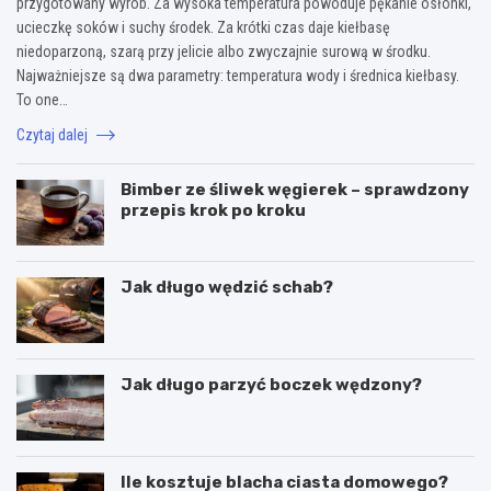
przygotowany wyrób. Za wysoka temperatura powoduje pękanie osłonki,
ucieczkę soków i suchy środek. Za krótki czas daje kiełbasę
niedoparzoną, szarą przy jelicie albo zwyczajnie surową w środku.
Najważniejsze są dwa parametry: temperatura wody i średnica kiełbasy.
To one…
Czytaj dalej
Bimber ze śliwek węgierek – sprawdzony
przepis krok po kroku
Jak długo wędzić schab?
Jak długo parzyć boczek wędzony?
Ile kosztuje blacha ciasta domowego?