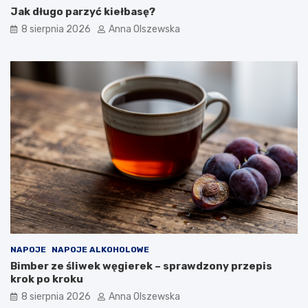
o
w
Jak długo parzyć kiełbasę?
w
–
8 sierpnia 2026
Anna Olszewska
y
j
m
a
d
k
e
i
s
e
e
w
r
y
e
b
m
r
?
a
ć
d
o
n
o
w
o
NAPOJE
NAPOJE ALKOHOLOWE
c
Bimber ze śliwek węgierek – sprawdzony przepis
z
krok po kroku
e
s
8 sierpnia 2026
Anna Olszewska
n