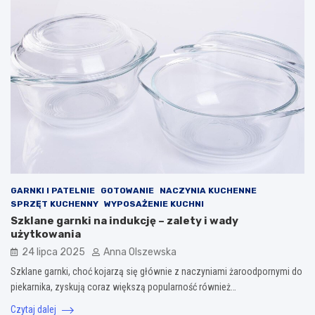
GARNKI I PATELNIE
GOTOWANIE
NACZYNIA KUCHENNE
SPRZĘT KUCHENNY
WYPOSAŻENIE KUCHNI
Szklane garnki na indukcję – zalety i wady
użytkowania
24 lipca 2025
Anna Olszewska
Szklane garnki, choć kojarzą się głównie z naczyniami żaroodpornymi do
piekarnika, zyskują coraz większą popularność również…
Czytaj dalej