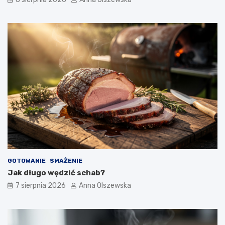
n
e
j
k
u
c
h
n
i
?
GOTOWANIE
SMAŻENIE
Jak długo wędzić schab?
7 sierpnia 2026
Anna Olszewska