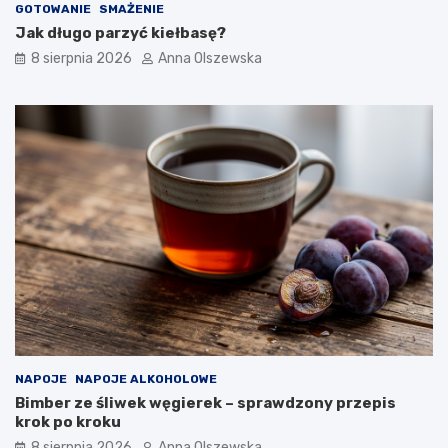
r
ó
GOTOWANIE
SMAŻENIE
o
w
Jak długo parzyć kiełbasę?
w
–
8 sierpnia 2026
Anna Olszewska
y
j
m
a
d
k
e
i
s
e
e
w
r
y
e
b
m
r
?
a
ć
d
o
n
o
w
o
NAPOJE
NAPOJE ALKOHOLOWE
c
Bimber ze śliwek węgierek – sprawdzony przepis
z
krok po kroku
e
s
8 sierpnia 2026
Anna Olszewska