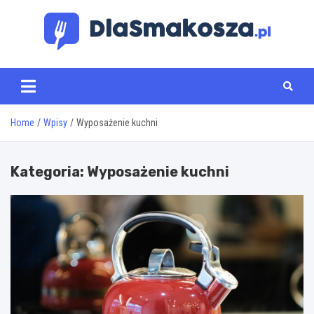
Skip
to
content
www.dlasmakosza.pl
Home
Wpisy
Wyposażenie kuchni
Kategoria:
Wyposażenie kuchni