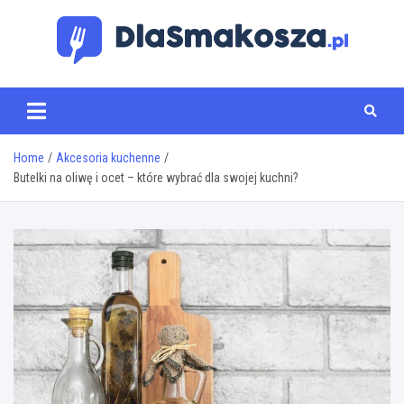
Skip
to
content
www.dlasmakosza.pl
Home
Akcesoria kuchenne
Butelki na oliwę i ocet – które wybrać dla swojej kuchni?