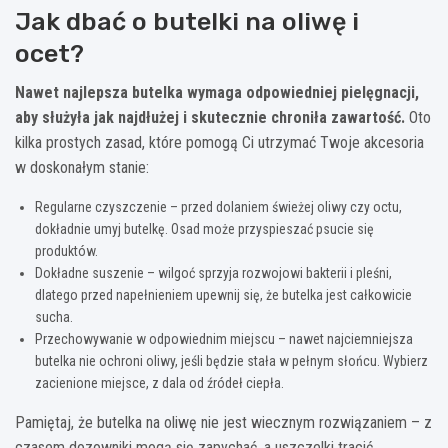
Jak dbać o butelki na oliwę i
ocet?
Nawet najlepsza butelka wymaga odpowiedniej pielęgnacji,
aby służyła jak najdłużej i skutecznie chroniła zawartość.
Oto
kilka prostych zasad, które pomogą Ci utrzymać Twoje akcesoria
w doskonałym stanie:
Regularne czyszczenie – przed dolaniem świeżej oliwy czy octu,
dokładnie umyj butelkę. Osad może przyspieszać psucie się
produktów.
Dokładne suszenie – wilgoć sprzyja rozwojowi bakterii i pleśni,
dlatego przed napełnieniem upewnij się, że butelka jest całkowicie
sucha.
Przechowywanie w odpowiednim miejscu – nawet najciemniejsza
butelka nie ochroni oliwy, jeśli będzie stała w pełnym słońcu. Wybierz
zacienione miejsce, z dala od źródeł ciepła.
Pamiętaj, że butelka na oliwę nie jest wiecznym rozwiązaniem – z
czasem dozowniki mogą się zapychać, a uszczelki tracić