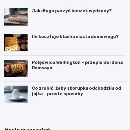
Jak długo parzyć boczek wędzony?
Ile kosztuje blacha ciasta domowego?
Polędwica Wellington – przepis Gordona
Ramsaya
Co zrobić, żeby skorupka odchodziła od
jajka – proste sposoby
C
P
z
u
y
c
g
h
a
a
Warto przeczytać
l
r