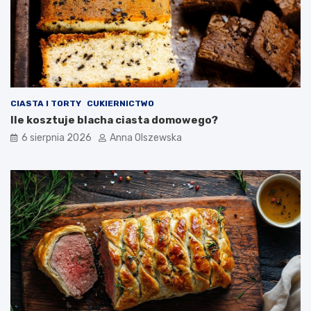
i
?
CIASTA I TORTY
CUKIERNICTWO
Ile kosztuje blacha ciasta domowego?
6 sierpnia 2026
Anna Olszewska