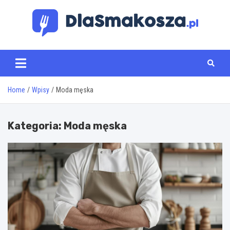
Skip
to
content
www.dlasmakosza.pl
Home
Wpisy
Moda męska
Kategoria:
Moda męska