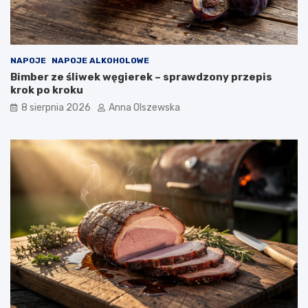
o
n
o
w
o
NAPOJE
NAPOJE ALKOHOLOWE
c
Bimber ze śliwek węgierek – sprawdzony przepis
z
krok po kroku
e
s
8 sierpnia 2026
Anna Olszewska
n
e
j
k
u
c
h
n
i
?