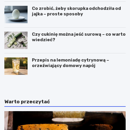
Co zrobić, żeby skorupka odchodziła od
jajka – proste sposoby
Czy cukinię można jeść surową – co warto
wiedzieć?
Przepis na lemoniadę cytrynową –
orzeźwiający domowy napój
C
P
z
u
y
c
g
h
a
a
Warto przeczytać
l
r
a
k
r
i
e
d
t
o
k
l