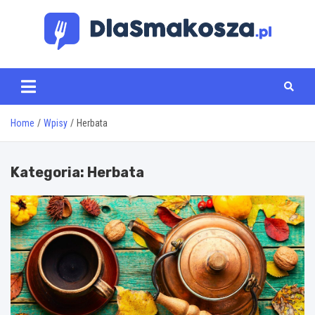
Skip
to
content
www.dlasmakosza.pl
Home
Wpisy
Herbata
Kategoria:
Herbata