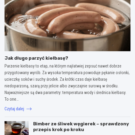
Jak długo parzyć kiełbasę?
Parzenie kiełbasy to etap, na którym najłatwiej zepsuć nawet dobrze
przygotowany wyrób. Za wysoka temperatura powoduje pękanie osłonki,
ucieczkę soków i suchy środek. Za krótki czas daje kiełbasę
niedoparzoną, szarą przy jelicie albo zwyczajnie surową w środku.
Najważniejsze są dwa parametry: temperatura wody i średnica kiełbasy.
To one…
Czytaj dalej
Bimber ze śliwek węgierek – sprawdzony
przepis krok po kroku