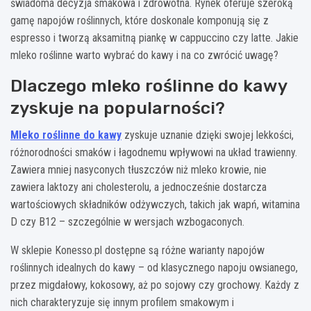
świadoma decyzja smakowa i zdrowotna. Rynek oferuje szeroką
gamę napojów roślinnych, które doskonale komponują się z
espresso i tworzą aksamitną piankę w cappuccino czy latte. Jakie
mleko roślinne warto wybrać do kawy i na co zwrócić uwagę?
Dlaczego mleko roślinne do kawy
zyskuje na popularności?
Mleko roślinne do kawy
zyskuje uznanie dzięki swojej lekkości,
różnorodności smaków i łagodnemu wpływowi na układ trawienny.
Zawiera mniej nasyconych tłuszczów niż mleko krowie, nie
zawiera laktozy ani cholesterolu, a jednocześnie dostarcza
wartościowych składników odżywczych, takich jak wapń, witamina
D czy B12 – szczególnie w wersjach wzbogaconych.
W sklepie Konesso.pl dostępne są różne warianty napojów
roślinnych idealnych do kawy – od klasycznego napoju owsianego,
przez migdałowy, kokosowy, aż po sojowy czy grochowy. Każdy z
nich charakteryzuje się innym profilem smakowym i