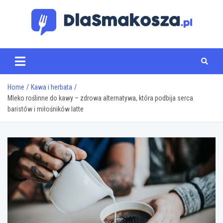
Skip
to
content
www.dlasmakosza.pl
Home
Kawa i herbata
Mleko roślinne do kawy – zdrowa alternatywa, która podbija serca
baristów i miłośników latte