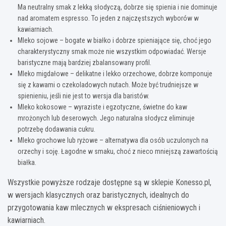
Ma neutralny smak z lekką słodyczą, dobrze się spienia i nie dominuje
nad aromatem espresso. To jeden z najczęstszych wyborów w
kawiarniach.
Mleko sojowe – bogate w białko i dobrze spieniające się, choć jego
charakterystyczny smak może nie wszystkim odpowiadać. Wersje
baristyczne mają bardziej zbalansowany profil.
Mleko migdałowe – delikatne i lekko orzechowe, dobrze komponuje
się z kawami o czekoladowych nutach. Może być trudniejsze w
spienieniu, jeśli nie jest to wersja dla baristów.
Mleko kokosowe – wyraziste i egzotyczne, świetne do kaw
mrożonych lub deserowych. Jego naturalna słodycz eliminuje
potrzebę dodawania cukru.
Mleko grochowe lub ryżowe – alternatywa dla osób uczulonych na
orzechy i soję. Łagodne w smaku, choć z nieco mniejszą zawartością
białka.
Wszystkie powyższe rodzaje dostępne są w sklepie Konesso.pl,
w wersjach klasycznych oraz baristycznych, idealnych do
przygotowania kaw mlecznych w ekspresach ciśnieniowych i
kawiarniach.