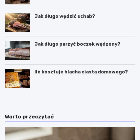
Jak długo wędzić schab?
Jak długo parzyć boczek wędzony?
Ile kosztuje blacha ciasta domowego?
C
P
z
u
y
c
g
h
a
a
Warto przeczytać
l
r
a
k
r
i
e
d