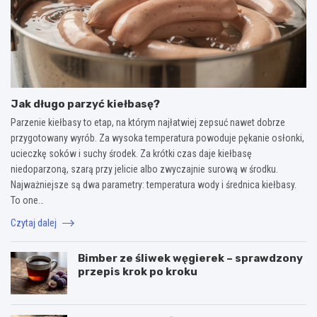
Jak długo parzyć kiełbasę?
Parzenie kiełbasy to etap, na którym najłatwiej zepsuć nawet dobrze
przygotowany wyrób. Za wysoka temperatura powoduje pękanie osłonki,
ucieczkę soków i suchy środek. Za krótki czas daje kiełbasę
niedoparzoną, szarą przy jelicie albo zwyczajnie surową w środku.
Najważniejsze są dwa parametry: temperatura wody i średnica kiełbasy.
To one…
Czytaj dalej
Bimber ze śliwek węgierek – sprawdzony
przepis krok po kroku