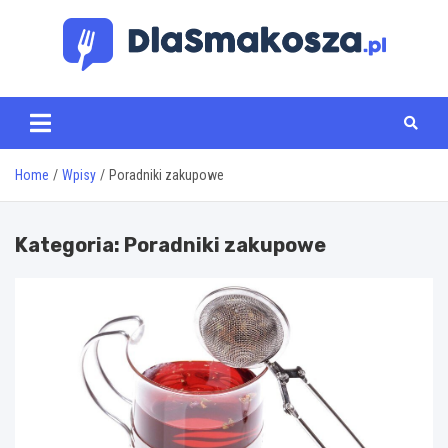
Skip
to
content
www.dlasmakosza.pl
Home
Wpisy
Poradniki zakupowe
Kategoria:
Poradniki zakupowe