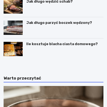
Jak długo wędzić schab?
Jak długo parzyć boczek wędzony?
Ile kosztuje blacha ciasta domowego?
C
P
z
u
y
c
g
h
a
a
Warto przeczytać
l
r
a
k
r
i
e
d
t
o
k
l
i
o