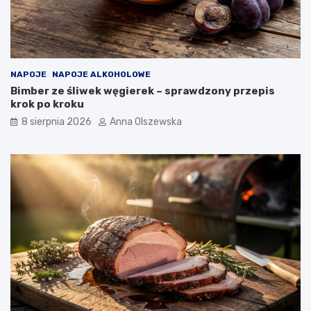
d
o
n
o
w
o
NAPOJE
NAPOJE ALKOHOLOWE
c
Bimber ze śliwek węgierek – sprawdzony przepis
z
krok po kroku
e
s
8 sierpnia 2026
Anna Olszewska
n
e
j
k
u
c
h
n
i
?