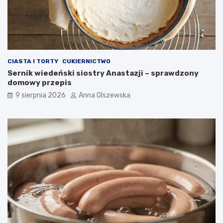
o
n
o
w
o
c
CIASTA I TORTY
CUKIERNICTWO
z
Sernik wiedeński siostry Anastazji – sprawdzony
e
domowy przepis
s
n
9 sierpnia 2026
Anna Olszewska
e
j
k
u
c
h
n
i
?