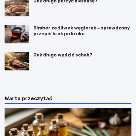
Jak długo parzyć kiełbasę?
Bimber ze śliwek węgierek – sprawdzony
przepis krok po kroku
Jak długo wędzić schab?
C
P
z
u
y
c
g
h
a
a
Warto przeczytać
l
r
a
k
r
i
e
d
t
o
k
l
i
o