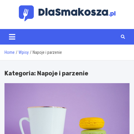
Skip
to
content
www.dlasmakosza.pl
Home
Wpisy
Napoje i parzenie
Kategoria:
Napoje i parzenie