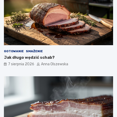
h
n
i
?
GOTOWANIE
SMAŻENIE
Jak długo wędzić schab?
7 sierpnia 2026
Anna Olszewska