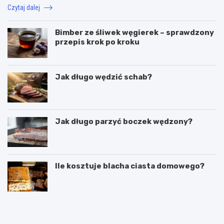
Czytaj dalej
Bimber ze śliwek węgierek – sprawdzony
przepis krok po kroku
Jak długo wędzić schab?
Jak długo parzyć boczek wędzony?
Ile kosztuje blacha ciasta domowego?
C
P
z
u
y
c
g
h