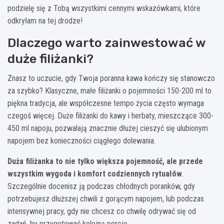
podzielę się z Tobą wszystkimi cennymi wskazówkami, które
odkryłam na tej drodze!
Dlaczego warto zainwestować w
duże filiżanki?
Znasz to uczucie, gdy Twoja poranna kawa kończy się stanowczo
za szybko? Klasyczne, małe filiżanki o pojemności 150-200 ml to
piękna tradycja, ale współczesne tempo życia często wymaga
czegoś więcej. Duże filiżanki do kawy i herbaty, mieszczące 300-
450 ml napoju, pozwalają znacznie dłużej cieszyć się ulubionym
napojem bez konieczności ciągłego dolewania.
Duża filiżanka to nie tylko większa pojemność, ale przede
wszystkim wygoda i komfort codziennych rytuałów
.
Szczególnie docenisz ją podczas chłodnych poranków, gdy
potrzebujesz dłuższej chwili z gorącym napojem, lub podczas
intensywnej pracy, gdy nie chcesz co chwilę odrywać się od
zadań, by przygotować kolejną porcję.