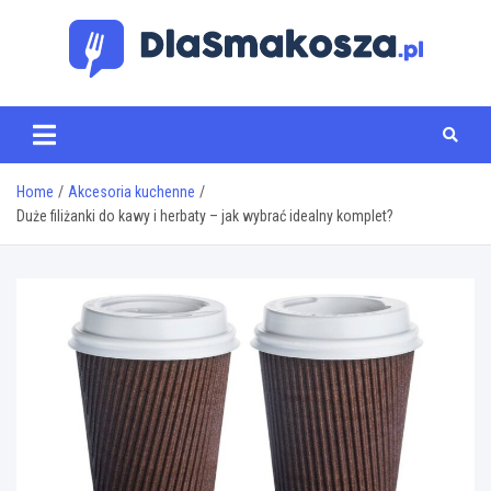
Skip
to
content
www.dlasmakosza.pl
Home
Akcesoria kuchenne
Duże filiżanki do kawy i herbaty – jak wybrać idealny komplet?