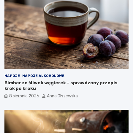
s
e
e
w
r
y
e
b
m
r
?
a
ć
d
o
n
o
w
o
NAPOJE
NAPOJE ALKOHOLOWE
c
Bimber ze śliwek węgierek – sprawdzony przepis
z
krok po kroku
e
s
8 sierpnia 2026
Anna Olszewska
n
e
j
k
u
c