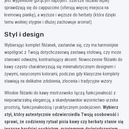
jest wypełnione gorącym napojem. Szersze filiżanki lepiej
sprawdzają się do cappuccino (oferują więcej miejsca na
kremową piankę), a wyższe i węższe do herbaty (która dzięki
temu wolniej stygnie i dłużej zachowuje aromat).
Styl i design
Wybierając komplet filiżanek, zastanów się, czy ma harmonijnie
współgrać z Twoją dotychczasową zastawą stołową, czy może
stanowić odważny, kontrastujący akcent. Nowoczesne filiżanki do
kawy często charakteryzują się minimalistycznym designem i
żywymi, nasyconymi kolorami, podczas gdy klasyczne komplety
stawiają na delikatne zdobienia, złocenia i tradycyjne wzory.
Włoskie filiżanki do kawy mistrzowsko łączą funkcjonalność z
niepowtarzalną elegancją, a skandynawskie wzornictwo urzeka
prostotą, funkcjonalnością i praktycznym podejściem.
Wybierz
styl, który autentycznie odzwierciedla Twoją osobowość i
sprawi, że codzienny rytuał picia kawy czy herbaty stanie się
jeszcze bardziej osobistym, przyjemnym doświadczeniem
.