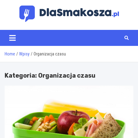
Skip
to
content
www.dlasmakosza.pl
Home
Wpisy
Organizacja czasu
Kategoria:
Organizacja czasu