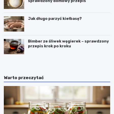
sprawdzony domowy przepis
Jak długo parzyć kiełbasę?
Bimber ze śliwek węgierek – sprawdzony
przepis krok po kroku
C
P
z
u
y
c
g
h
a
a
Warto przeczytać
l
r
a
k
r
i
e
d
t
o
k
l
i
o
m
d