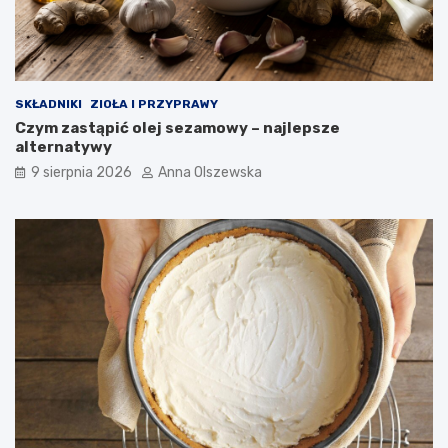
n
o
w
o
c
SKŁADNIKI
ZIOŁA I PRZYPRAWY
z
Czym zastąpić olej sezamowy – najlepsze
e
alternatywy
s
n
9 sierpnia 2026
Anna Olszewska
e
j
k
u
c
h
n
i
?