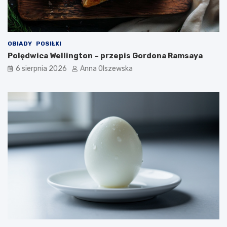
n
o
w
o
OBIADY
POSIŁKI
c
Polędwica Wellington – przepis Gordona Ramsaya
z
e
6 sierpnia 2026
Anna Olszewska
s
n
e
j
k
u
c
h
n
i
?