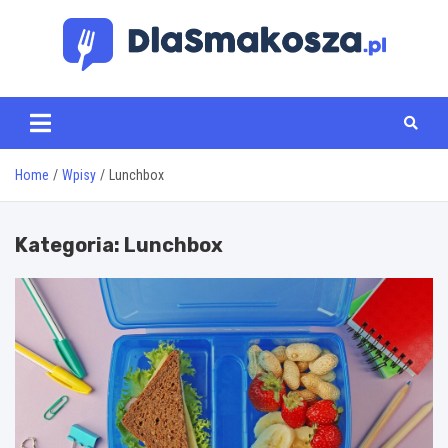
Skip
to
content
www.dlasmakosza.pl
Home
Wpisy
Lunchbox
Kategoria:
Lunchbox