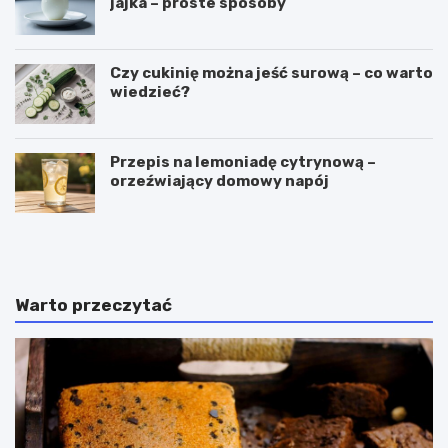
jajka – proste sposoby
Czy cukinię można jeść surową – co warto
wiedzieć?
Przepis na lemoniadę cytrynową –
orzeźwiający domowy napój
C
P
z
u
y
c
g
h
a
a
Warto przeczytać
l
r
a
k
r
i
e
d
t
o
k
l
i
o
m
d