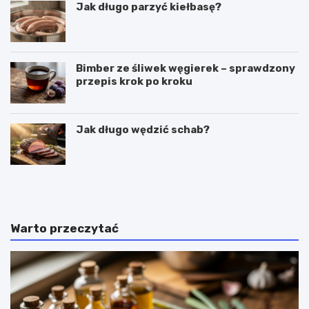
Jak długo parzyć kiełbasę?
Bimber ze śliwek węgierek – sprawdzony
przepis krok po kroku
Jak długo wędzić schab?
C
P
z
u
y
c
g
h
a
a
Warto przeczytać
l
r
a
k
r
i
e
d
t
o
k
l
i
o