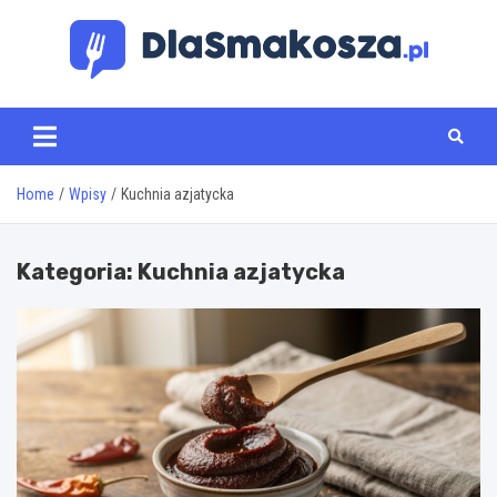
Skip
to
content
www.dlasmakosza.pl
Home
Wpisy
Kuchnia azjatycka
Kategoria:
Kuchnia azjatycka