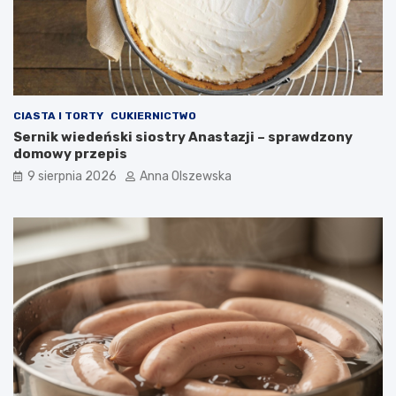
d
o
n
o
w
o
c
CIASTA I TORTY
CUKIERNICTWO
z
Sernik wiedeński siostry Anastazji – sprawdzony
e
domowy przepis
s
n
9 sierpnia 2026
Anna Olszewska
e
j
k
u
c
h
n
i
?