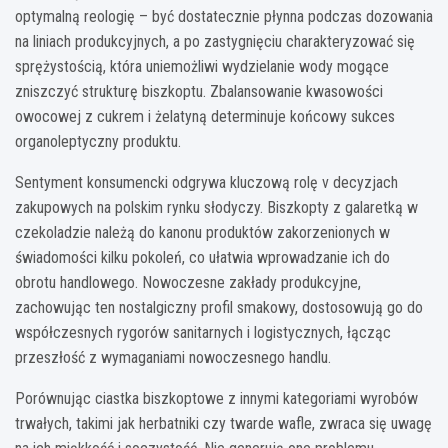
optymalną reologię – być dostatecznie płynna podczas dozowania
na liniach produkcyjnych, a po zastygnięciu charakteryzować się
sprężystością, która uniemożliwi wydzielanie wody mogące
zniszczyć strukturę biszkoptu. Zbalansowanie kwasowości
owocowej z cukrem i żelatyną determinuje końcowy sukces
organoleptyczny produktu.
Sentyment konsumencki odgrywa kluczową rolę v decyzjach
zakupowych na polskim rynku słodyczy. Biszkopty z galaretką w
czekoladzie należą do kanonu produktów zakorzenionych w
świadomości kilku pokoleń, co ułatwia wprowadzanie ich do
obrotu handlowego. Nowoczesne zakłady produkcyjne,
zachowując ten nostalgiczny profil smakowy, dostosowują go do
współczesnych rygorów sanitarnych i logistycznych, łącząc
przeszłość z wymaganiami nowoczesnego handlu.
Porównując ciastka biszkoptowe z innymi kategoriami wyrobów
trwałych, takimi jak herbatniki czy twarde wafle, zwraca się uwagę