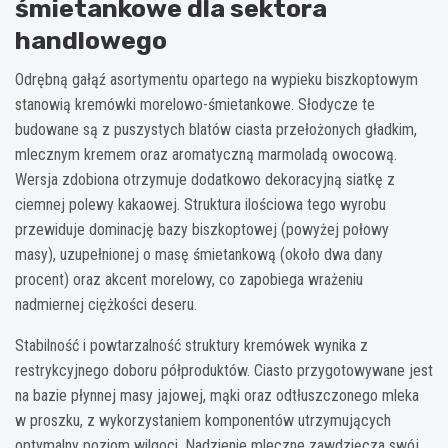
śmietankowe dla sektora
handlowego
Odrębną gałąź asortymentu opartego na wypieku biszkoptowym
stanowią kremówki morelowo-śmietankowe. Słodycze te
budowane są z puszystych blatów ciasta przełożonych gładkim,
mlecznym kremem oraz aromatyczną marmoladą owocową.
Wersja zdobiona otrzymuje dodatkowo dekoracyjną siatkę z
ciemnej polewy kakaowej. Struktura ilościowa tego wyrobu
przewiduje dominację bazy biszkoptowej (powyżej połowy
masy), uzupełnionej o masę śmietankową (około dwa dany
procent) oraz akcent morelowy, co zapobiega wrażeniu
nadmiernej ciężkości deseru.
Stabilność i powtarzalność struktury kremówek wynika z
restrykcyjnego doboru półproduktów. Ciasto przygotowywane jest
na bazie płynnej masy jajowej, mąki oraz odtłuszczonego mleka
w proszku, z wykorzystaniem komponentów utrzymujących
optymalny poziom wilgoci. Nadzienie mleczne zawdzięcza swój