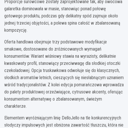
Proporcje surowcowe zostały zaprojektowane tak, aby owocowa
galaretka dominowała w masie, stanowiąc ponad połowę
gotowego produktu, podczas gdy delikatny spód zajmuje około
jednej trzeciej objętości, a polewa spina całość w zbalansowaną
kompozycję.
Oferta handlowa obejmuje trzy podstawowe modyfikacje
smakowe, dostosowane do zróżnicowanych wymagań
konsumentów. Wariant wiśniowy stawia na wyrazisty, delikatnie
kwaskowaty profil, stanowiący przeciwwagę dla słodkiej otoczki
czekoladowej. Opcja truskawkowa odwołuje się do klasycznych,
słodkich aromatów letnich, cieszących się niesłabnącym uznaniem
wśród tradycjonalistów. Z kolei edycja pomarańczowa wprowadza
do palety produktowej orzeźwiające, cytrusowe akcenty, oferując
konsumentom alternatywę o zbalansowanym, świeżym
charakterze.
Elementem wyróżniającym linię DelloJello na tle konkurencyjnych
słodyczy impulsowych jest obniżona zawartość tłuszczu, która nie