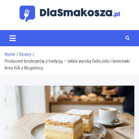
Skip
to
content
www.dlasmakosza.pl
Home
Desery
Producent biszkoptów z tradycją — lekkie wyroby DelloJello i kremówki
firmy IGA z Mogielnicy