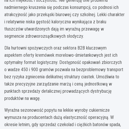
na ich miękkość i soczystość. Nie generują one problemu
nadmiernego kruszenia się podczas konsumpcji, co podnosi ich
atrakcyjność jako przekąski biurowej czy szkolnej. Lekki charakter
i relatywnie niska gęstość kaloryczna wynikająca z braku
tłuszczów utwardzonych dają im wyraźną przewagę w
segmencie zdroworozsądkowych słodyczy.
Dla hurtowni spożywczych oraz sektora B2B kluczowym
aspektem oferty kremówek morelowo-śmietankowych jest ich
optymalny format logistyczny. Dostępność opakowań zbiorczych
o wadze 450 i 900 gramów pozwala na bezproblemowy transport
bez ryzyka zgniecenia delikatnej struktury ciastek. Umożliwia to
także precyzyjne zarządzanie marżą i ceną jednostkową w
punktach sprzedaży detalicznej prowadzących dystrybucję
produktów na wagę.
Wyraźna sezonowość popytu na lekkie wyroby cukiernicze
wymusza na producentach dużą elastyczność operacyjną. W
okresie letnim, gdy sprzedaż czekolad i ciężkich batonów spada,