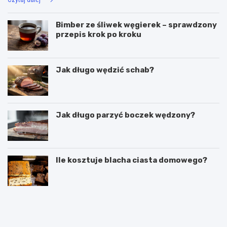
Bimber ze śliwek węgierek – sprawdzony
przepis krok po kroku
Jak długo wędzić schab?
Jak długo parzyć boczek wędzony?
Ile kosztuje blacha ciasta domowego?
C
P
z
u
y
c
g
h
a
a