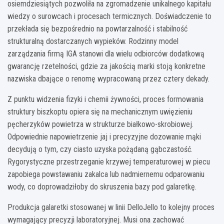
osiemdziesiątych pozwoliła na zgromadzenie unikalnego kapitału
wiedzy o surowcach i procesach termicznych. Doświadczenie to
przekłada się bezpośrednio na powtarzalność i stabilność
strukturalną dostarczanych wypieków. Rodzinny model
zarządzania firmą IGA stanowi dla wielu odbiorców dodatkową
gwarancję rzetelności, gdzie za jakością marki stoją konkretne
nazwiska dbające o renomę wypracowaną przez cztery dekady.
Z punktu widzenia fizyki i chemii żywności, proces formowania
struktury biszkoptu opiera się na mechanicznym uwięzieniu
pęcherzyków powietrza w strukturze białkowo-skrobiowej.
Odpowiednie napowietrzenie jaj i precyzyjne dozowanie mąki
decydują o tym, czy ciasto uzyska pożądaną gąbczastość.
Rygorystyczne przestrzeganie krzywej temperaturowej w piecu
zapobiega powstawaniu zakalca lub nadmiernemu odparowaniu
wody, co doprowadziłoby do skruszenia bazy pod galaretkę.
Produkcja galaretki stosowanej w linii DelloJello to kolejny proces
wymagający precyzji laboratoryjnej. Musi ona zachować