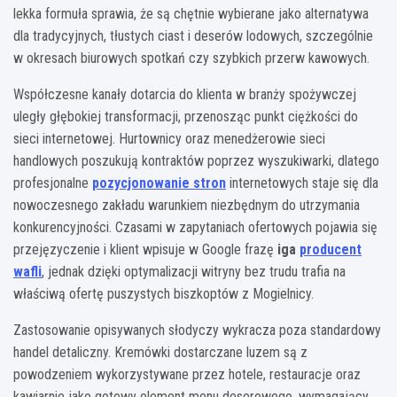
lekka formuła sprawia, że są chętnie wybierane jako alternatywa
dla tradycyjnych, tłustych ciast i deserów lodowych, szczególnie
w okresach biurowych spotkań czy szybkich przerw kawowych.
Współczesne kanały dotarcia do klienta w branży spożywczej
uległy głębokiej transformacji, przenosząc punkt ciężkości do
sieci internetowej. Hurtownicy oraz menedżerowie sieci
handlowych poszukują kontraktów poprzez wyszukiwarki, dlatego
profesjonalne
pozycjonowanie stron
internetowych staje się dla
nowoczesnego zakładu warunkiem niezbędnym do utrzymania
konkurencyjności. Czasami w zapytaniach ofertowych pojawia się
przejęzyczenie i klient wpisuje w Google frazę
iga
producent
wafli
, jednak dzięki optymalizacji witryny bez trudu trafia na
właściwą ofertę puszystych biszkoptów z Mogielnicy.
Zastosowanie opisywanych słodyczy wykracza poza standardowy
handel detaliczny. Kremówki dostarczane luzem są z
powodzeniem wykorzystywane przez hotele, restauracje oraz
kawiarnie jako gotowy element menu deserowego, wymagający