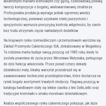
aksamitnymi masłami kremowymi czy gęstą, czekoladową polewą
tworzy kompozycje o bogatej, wielowarstwowej strukturze.
Profesjonalna produkcja wymaga jednak ogromnej wiedzy
technologicznej, ponieważ uzyskanie stałej puszystości i
sprężystości wymusza precyzyjną kontrolę wilgotności, by ciasto
bez trudu utrzymało ciężar nakładanych dodatków.
Na krajowym rynku rzemieślniczym i przemysłowym wyróżnia się
Zakład Przemysłu Cukierniczego IGA, zlokalizowany w Mogielnicy.
Ta rodzinna marka buduje swoją pozycję od 1985 roku, kiedy to
została powołana do życia przez Mirosława Matysiaka, pełniącego
do dziś funkcję właściciela. Przez ponad cztery dekady
działalności mały, lokalny warsztat przeobraził się w
zaawansowane technicznie przedsiębiorstwo, które dostarcza na
rynek bogaty asortyment trwałych słodyczy. Flagową pozycją w
katalogu handlowym stały się lekkie ciastka z linii DelloJello oraz
tradycyjne kremówki o smaku morelowo-śmietankowym.
Analiza współczesnego rynku cukierniczego pokazuje, jak duże