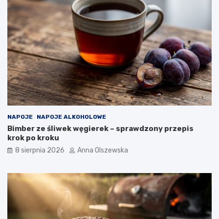
e
w
r
y
e
b
m
r
?
a
ć
d
o
n
o
w
o
NAPOJE
NAPOJE ALKOHOLOWE
c
Bimber ze śliwek węgierek – sprawdzony przepis
z
krok po kroku
e
s
8 sierpnia 2026
Anna Olszewska
n
e
j
k
u
c
h