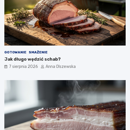
n
i
?
GOTOWANIE
SMAŻENIE
Jak długo wędzić schab?
7 sierpnia 2026
Anna Olszewska