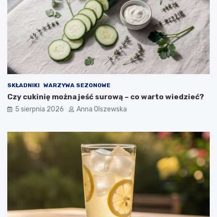
n
i
?
SKŁADNIKI
WARZYWA SEZONOWE
Czy cukinię można jeść surową – co warto wiedzieć?
5 sierpnia 2026
Anna Olszewska