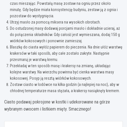
czas mieszając. Powstałą masę zostaw na ogniu przez około
minutę. Gdy będzie miała konsystencję budyniu, zestaw ją z ognia i
pozostaw do wystygnięcia.
Utrzyj masło za pomocą miksera na wysokich obrotach.
Do ostudzonej masy dodawaj porcjami masło i dokładnie ucieraj, aż
do połączenia składników. Gdy całość jest wymieszana, dodaj 150 g
wiórków kokosowych i ponownie zamieszaj.
Blaszkę do ciasta wyłóż papierem do pieczenia. Na dnie ułóż warstwę
krakersów w taki sposób, aby całe zostało zakryte. Następnie
przesmaruj je warstwą kremu.
Przekładaj w ten sposób masę i krakersy na zmianę, układając
kolejne warstwy. Na wierzchu powinna być cienka warstwa masy
kokosowej. Posyp ją resztą wiórków kokosowych.
Zostaw ciasto w lodówce na kilka godzin (a najlepiej na noc), aby w
chłodnej temperaturze masa stężała, a krakersy nasiąknęły kremem.
Ciasto podawaj pokrojone w kostki i udekorowane na górze
wybranym owocem i listkiem mięty. Smacznego!
Nawigacja