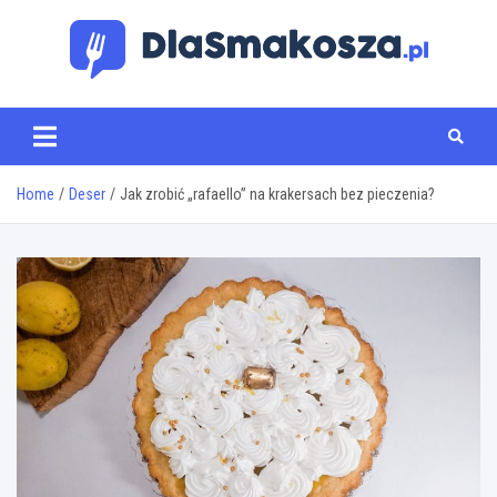
Skip
to
content
www.dlasmakosza.pl
Home
Deser
Jak zrobić „rafaello” na krakersach bez pieczenia?