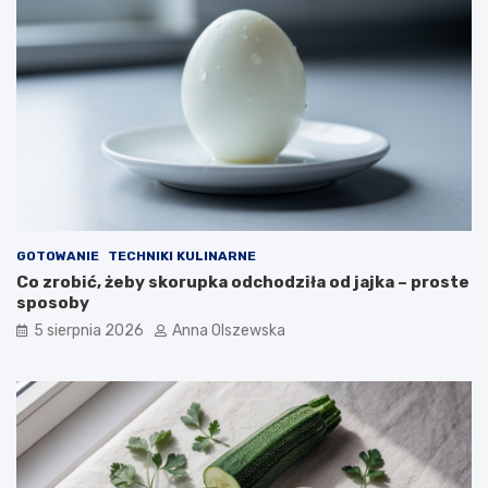
e
w
r
y
e
b
m
r
?
a
ć
d
o
n
o
w
o
GOTOWANIE
TECHNIKI KULINARNE
c
Co zrobić, żeby skorupka odchodziła od jajka – proste
z
sposoby
e
s
5 sierpnia 2026
Anna Olszewska
n
e
j
k
u
c
h