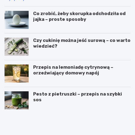
Co zrobić, żeby skorupka odchodziła od
jajka – proste sposoby
Czy cukinię można jeść surową – co warto
wiedzieć?
Przepis na lemoniadę cytrynową –
orzeźwiający domowy napój
Pesto z pietruszki – przepis na szybki
sos
C
P
z
u
y
c
g
h
a
a