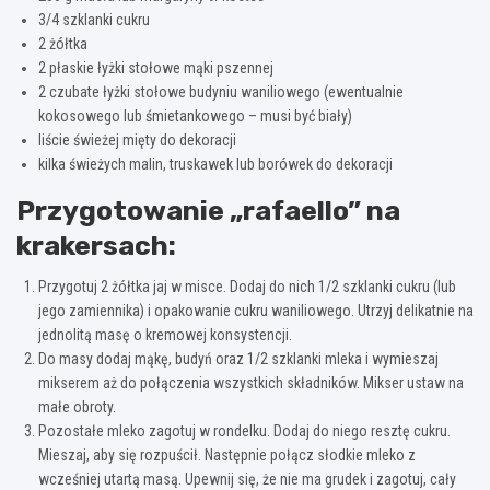
3/4 szklanki cukru
2 żółtka
2 płaskie łyżki stołowe mąki pszennej
2 czubate łyżki stołowe budyniu waniliowego (ewentualnie
kokosowego lub śmietankowego – musi być biały)
liście świeżej mięty do dekoracji
kilka świeżych malin, truskawek lub borówek do dekoracji
Przygotowanie „rafaello” na
krakersach:
Przygotuj 2 żółtka jaj w misce. Dodaj do nich 1/2 szklanki cukru (lub
jego zamiennika) i opakowanie cukru waniliowego. Utrzyj delikatnie na
jednolitą masę o kremowej konsystencji.
Do masy dodaj mąkę, budyń oraz 1/2 szklanki mleka i wymieszaj
mikserem aż do połączenia wszystkich składników. Mikser ustaw na
małe obroty.
Pozostałe mleko zagotuj w rondelku. Dodaj do niego resztę cukru.
Mieszaj, aby się rozpuścił. Następnie połącz słodkie mleko z
wcześniej utartą masą. Upewnij się, że nie ma grudek i zagotuj, cały