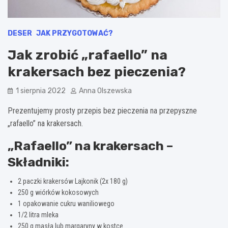
DESER
JAK PRZYGOTOWAĆ?
Jak zrobić „rafaello” na
krakersach bez pieczenia?
1 sierpnia 2022
Anna Olszewska
Prezentujemy prosty przepis bez pieczenia na przepyszne
„rafaello” na krakersach.
„Rafaello” na krakersach –
Składniki:
2 paczki krakersów Lajkonik (2x 180 g)
250 g wiórków kokosowych
1 opakowanie cukru waniliowego
1/2 litra mleka
250 g masła lub margaryny w kostce