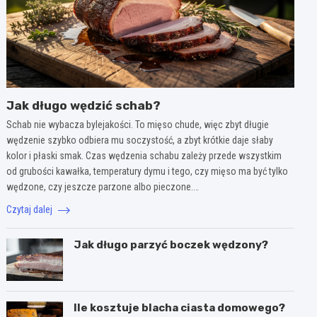
Jak długo wędzić schab?
Schab nie wybacza bylejakości. To mięso chude, więc zbyt długie
wędzenie szybko odbiera mu soczystość, a zbyt krótkie daje słaby
kolor i płaski smak. Czas wędzenia schabu zależy przede wszystkim
od grubości kawałka, temperatury dymu i tego, czy mięso ma być tylko
wędzone, czy jeszcze parzone albo pieczone.…
Czytaj dalej
Jak długo parzyć boczek wędzony?
Ile kosztuje blacha ciasta domowego?