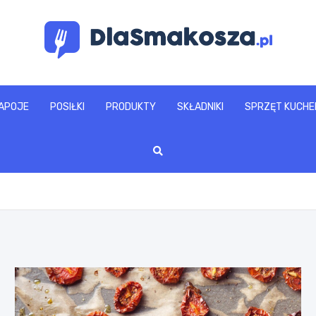
www.dlasmakosza.pl
APOJE
POSIŁKI
PRODUKTY
SKŁADNIKI
SPRZĘT KUCHE