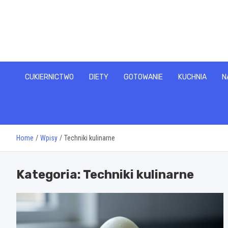
Skip
to
content
CUKIERNICTWO
DIETY
GOTOWANIE
KUCHNIA
N
Home
Wpisy
Techniki kulinarne
Kategoria:
Techniki kulinarne