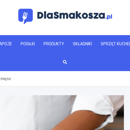
www.dlasmakosza.pl
APOJE
POSIŁKI
PRODUKTY
SKŁADNIKI
SPRZĘT KUCHE
e mięso