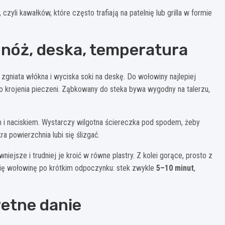
zyli kawałków, które często trafiają na patelnię lub grilla w formie
 nóż, deska, temperatura
zgniata włókna i wyciska soki na deskę. Do wołowiny najlepiej
do krojenia pieczeni. Ząbkowany do steka bywa wygodny na talerzu,
tem i naciskiem. Wystarczy wilgotna ściereczka pod spodem, żeby
 powierzchnia lubi się ślizgać.
iejsze i trudniej je kroić w równe plastry. Z kolei gorące, prosto z
 się wołowinę po krótkim odpoczynku: stek zwykle
5–10 minut
,
retne danie