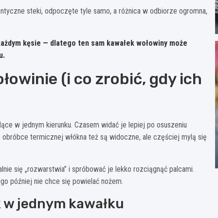
ntyczne steki, odpoczęte tyle samo, a różnica w odbiorze ogromna,
ażdym kęsie — dlatego ten sam kawałek wołowiny może
u.
winie (i co zrobić, gdy ich
idące w jednym kierunku. Czasem widać je lepiej po osuszeniu
o obróbce termicznej włókna też są widoczne, ale częściej mylą się
alnie się „rozwarstwia” i spróbować je lekko rozciągnąć palcami.
rego później nie chce się powielać nożem.
k w jednym kawałku