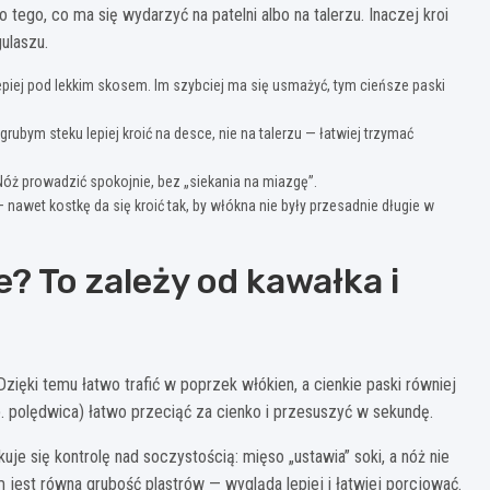
o tego, co ma się wydarzyć na patelni albo na talerzu. Inaczej kroi
ulaszu.
lepiej pod lekkim skosem. Im szybciej ma się usmażyć, tym cieńsze paski
rubym steku lepiej kroić na desce, nie na talerzu — łatwiej trzymać
 Nóż prowadzić spokojnie, bez „siekania na miazgę”.
 nawet kostkę da się kroić tak, by włókna nie były przesadnie długie w
? To zależy od kawałka i
ięki temu łatwo trafić w poprzek włókien, a cienkie paski równiej
p. polędwica) łatwo przeciąć za cienko i przesuszyć w sekundę.
kuje się kontrolę nad soczystością: mięso „ustawia” soki, a nóż nie
est równa grubość plastrów — wygląda lepiej i łatwiej porcjować.