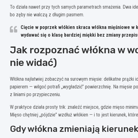
To działa nawet przy tych samych parametrach smażenia. Dwa ide
bo zęby nie walczą z długim pasmem.
Cięcie w poprzek włókien
skraca włókna mięśniowe w k
wydawać się o klasę bardziej miękki bez zmiany przepis
Jak rozpoznać włókna w woło
nie widać)
Włókna najłatwiej zobaczyć na surowym mięsie: delikatne prążki 
papierem — wilgoć potrafi „wygładzić” powierzchnię. Na mięsie p
z liniami po przypieczeniu.
W praktyce działa prosty trik: znaleźć miejsce, gdzie mięso minim
Mięso chętniej „pójdzie” wzdłuż włókien — i to jest kierunek, któ
Gdy włókna zmieniają kierune