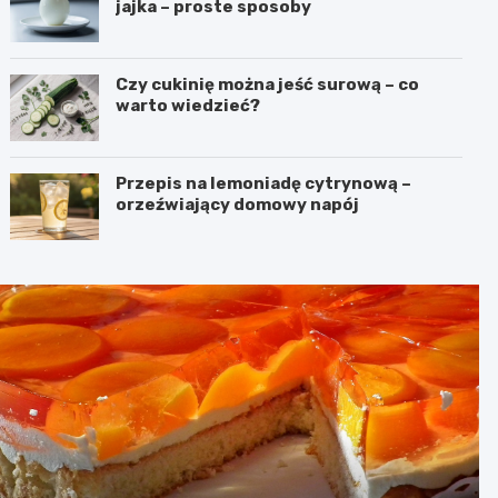
jajka – proste sposoby
Czy cukinię można jeść surową – co
warto wiedzieć?
Przepis na lemoniadę cytrynową –
orzeźwiający domowy napój