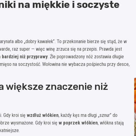
iki na miękkie i soczyste
rynata albo „dobry kawałek”. To przekonanie bierze się stąd, że w
arde, raz super — więc winę zrzuca się na przepis. Prawda jest
 bardziej niż przyprawy
. Źle poprowadzony nóż zostawia długie
” mięso na soczystość. Wołowina nie wybacza pośpiechu przy desce,
a większe znaczenie niż
. Gdy kroi się
wzdłuż włókien
, każdy kęs ma długi „sznur” do
dobrze wysmażone. Gdy kroi się
w poprzek włókien
, włókna stają
katniejsze.