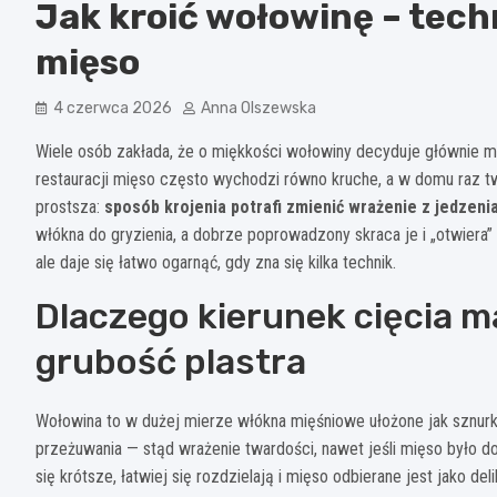
Jak kroić wołowinę – techn
mięso
4 czerwca 2026
Anna Olszewska
Wiele osób zakłada, że o miękkości wołowiny decyduje głównie ma
restauracji mięso często wychodzi równo kruche, a w domu raz tw
prostsza:
sposób krojenia potrafi zmienić wrażenie z jedzenia
włókna do gryzienia, a dobrze poprowadzony skraca je i „otwiera
ale daje się łatwo ogarnąć, gdy zna się kilka technik.
Dlaczego kierunek cięcia m
grubość plastra
Wołowina to w dużej mierze włókna mięśniowe ułożone jak sznurki
przeżuwania — stąd wrażenie twardości, nawet jeśli mięso było 
się krótsze, łatwiej się rozdzielają i mięso odbierane jest jako deli