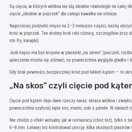
Są cięcia, w których włókna nie idą idealnie równolegle na całej dł
cięcie „idealnie w poprzek” dla całego kawałka nie istnieje.
Najprościej podzielić mięso na 2–3 mniejsze części, każdą ułożyć 
kroić w poprzek. Ten drobny krok robi różnicę, szczególnie przy d
stir-fry, kanapki).
Jeśli mięso ma być krojone w plasterki „na zimno” (pieczeń, rost
upieczeniu można się zdziwić, że powierzchnia wygląda gładko i t
Gdy brak pewności, bezpieczniej kroić pod lekkim kątem — to skra
„Na skos” czyli cięcie pod kąt
Cięcie pod kątem daje dwie rzeczy naraz: skraca włókna i zwiększ
powierzchnia szybciej łapie sos, masło, soki z patelni. W daniach
Nie chodzi o efekt wizualny jak w restauracji (choć też), tylko o t
6–8 mm. Łatwiej też kontrolować porcję: kilka skośnych plastrów w