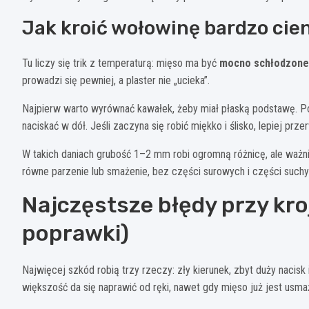
Jak kroić wołowinę bardzo cie
Tu liczy się trik z temperaturą: mięso ma być
mocno schłodzone
prowadzi się pewniej, a plaster nie „ucieka”.
Najpierw warto wyrównać kawałek, żeby miał płaską podstawę. Pot
naciskać w dół. Jeśli zaczyna się robić miękko i ślisko, lepiej pr
W takich daniach grubość 1–2 mm robi ogromną różnicę, ale ważni
równe parzenie lub smażenie, bez części surowych i części suchy
Najczęstsze błędy przy kro
poprawki)
Najwięcej szkód robią trzy rzeczy: zły kierunek, zbyt duży nacis
większość da się naprawić od ręki, nawet gdy mięso już jest usma