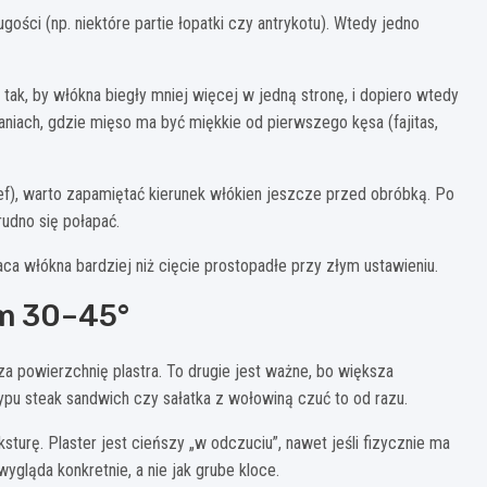
ugości (np. niektóre partie łopatki czy antrykotu). Wtedy jedno
tak, by włókna biegły mniej więcej w jedną stronę, i dopiero wtedy
aniach, gdzie mięso ma być miękkie od pierwszego kęsa (fajitas,
bef), warto zapamiętać kierunek włókien jeszcze przed obróbką. Po
rudno się połapać.
ca włókna bardziej niż cięcie prostopadłe przy złym ustawieniu.
em 30–45°
a powierzchnię plastra. To drugie jest ważne, bo większa
 typu steak sandwich czy sałatka z wołowiną czuć to od razu.
eksturę. Plaster jest cieńszy „w odczuciu”, nawet jeśli fizycznie ma
ygląda konkretnie, a nie jak grube kloce.