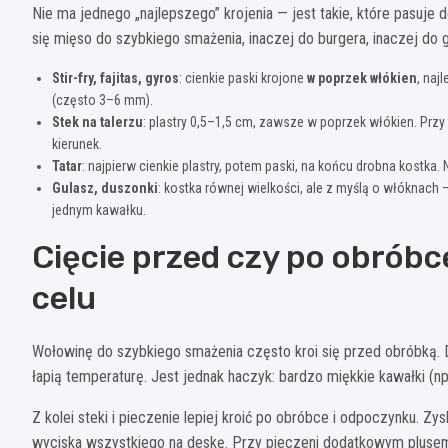
Nie ma jednego „najlepszego” krojenia — jest takie, które pasuje d
się mięso do szybkiego smażenia, inaczej do burgera, inaczej do g
Stir-fry, fajitas, gyros
: cienkie paski krojone
w poprzek włókien
, naj
(często 3–6 mm).
Stek na talerzu
: plastry 0,5–1,5 cm, zawsze w poprzek włókien. Przy g
kierunek.
Tatar
: najpierw cienkie plastry, potem paski, na końcu drobna kostka.
Gulasz, duszonki
: kostka równej wielkości, ale z myślą o włóknach —
jednym kawałku.
Cięcie przed czy po obróbce
celu
Wołowinę do szybkiego smażenia często kroi się przed obróbką. Dz
łapią temperaturę. Jest jednak haczyk: bardzo miękkie kawałki (n
Z kolei steki i pieczenie lepiej kroić po obróbce i odpoczynku. Zys
wyciska wszystkiego na deskę. Przy pieczeni dodatkowym plusem j