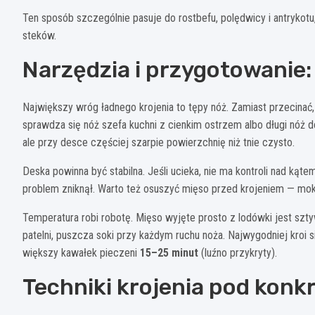
Ten sposób szczególnie pasuje do rostbefu, polędwicy i antrykotu, c
steków.
Narzędzia i przygotowanie:
Największy wróg ładnego krojenia to tępy nóż. Zamiast przecinać, 
sprawdza się nóż szefa kuchni z cienkim ostrzem albo długi nóż 
ale przy desce częściej szarpie powierzchnię niż tnie czysto.
Deska powinna być stabilna. Jeśli ucieka, nie ma kontroli nad ką
problem zniknął. Warto też osuszyć mięso przed krojeniem — mokra
Temperatura robi robotę. Mięso wyjęte prosto z lodówki jest sztywn
patelni, puszcza soki przy każdym ruchu noża. Najwygodniej kroi
większy kawałek pieczeni
15–25 minut
(luźno przykryty).
Techniki krojenia pod konk