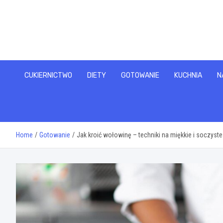
Skip
to
content
CUKIERNICTWO
DIETY
GOTOWANIE
KUCHNIA
N
Home
Gotowanie
Jak kroić wołowinę – techniki na miękkie i soczyst