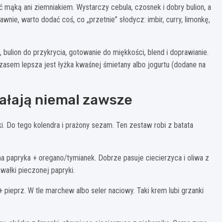
 mąką ani ziemniakiem. Wystarczy cebula, czosnek i dobry bulion, a
wnie, warto dodać coś, co „przetnie” słodycz: imbir, curry, limonkę,
bulion do przykrycia, gotowanie do miękkości, blend i doprawianie.
asem lepsza jest łyżka kwaśnej śmietany albo jogurtu (dodane na
iałają niemal zawsze
i. Do tego kolendra i prażony sezam. Ten zestaw robi z batata
na papryka + oregano/tymianek. Dobrze pasuje ciecierzyca i oliwa z
wałki pieczonej papryki.
 + pieprz. W tle marchew albo seler naciowy. Taki krem lubi grzanki