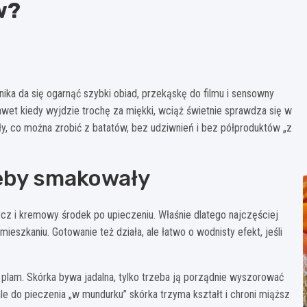
w?
ika da się ogarnąć szybki obiad, przekąskę do filmu i sensowny
wet kiedy wyjdzie trochę za miękki, wciąż świetnie sprawdza się w
y, co można zrobić z batatów, bez udziwnień i bez półproduktów „z
żeby smakowały
dycz i kremowy środek po upieczeniu. Właśnie dlatego najczęściej
ieszkaniu. Gotowanie też działa, ale łatwo o wodnisty efekt, jeśli
h plam. Skórka bywa jadalna, tylko trzeba ją porządnie wyszorować
le do pieczenia „w mundurku” skórka trzyma kształt i chroni miąższ