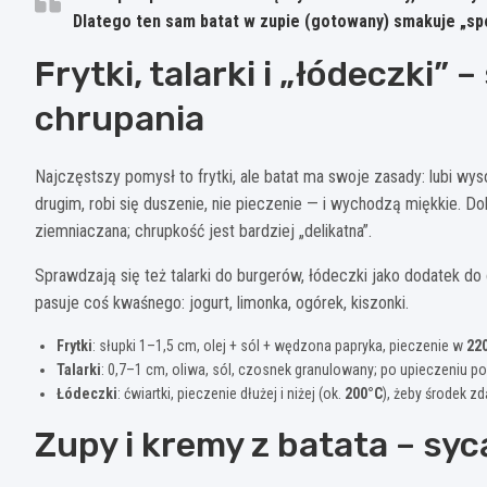
Dlatego ten sam batat w zupie (gotowany) smakuje „spok
Frytki, talarki i „łódeczki” 
chrupania
Najczęstszy pomysł to frytki, ale batat ma swoje zasady: lubi wys
drugim, robi się duszenie, nie pieczenie — i wychodzą miękkie. Do
ziemniaczana; chrupkość jest bardziej „delikatna”.
Sprawdzają się też talarki do burgerów, łódeczki jako dodatek do 
pasuje coś kwaśnego: jogurt, limonka, ogórek, kiszonki.
Frytki
: słupki 1–1,5 cm, olej + sól + wędzona papryka, pieczenie w
22
Talarki
: 0,7–1 cm, oliwa, sól, czosnek granulowany; po upieczeniu p
Łódeczki
: ćwiartki, pieczenie dłużej i niżej (ok.
200°C
), żeby środek z
Zupy i kremy z batata – sy