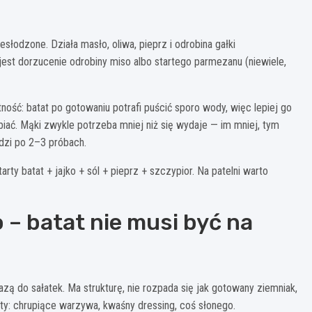
zesłodzone. Działa masło, oliwa, pieprz i odrobina gałki
est dorzucenie odrobiny miso albo startego parmezanu (niewiele,
otność: batat po gotowaniu potrafi puścić sporo wody, więc lepiej go
iać. Mąki zwykle potrzeba mniej niż się wydaje — im mniej, tym
odzi po 2–3 próbach.
arty batat + jajko + sól + pieprz + szczypior. Na patelni warto
o – batat nie musi być na
zą do sałatek. Ma strukturę, nie rozpada się jak gotowany ziemniak,
ty: chrupiące warzywa, kwaśny dressing, coś słonego.