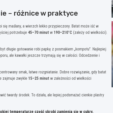
ie – różnice w praktyce
bi się maślany, a wierzch lekko przypieczony. Batat może iść w
zęściej potrzebuje
45–70 minut
w
190–210°C
(zależy od wielkości).
 zbyt długie gotowanie robi papkę z posmakiem „kompotu”. Najlepiej
poru, ale kawałki jeszcze trzymają się w całości. Odcedzenie i
centrowany smak, łatwe rozgniatanie. Dobre rozwiązanie, gdy batat
ie zajmuje zwykle
15–25 minut
w zależności od wielkości
wić twardy środek. To działa, ale lepiej podsmażać cienkie plastry
sokiej temperaturze część skrobi zamienia się w cukry.