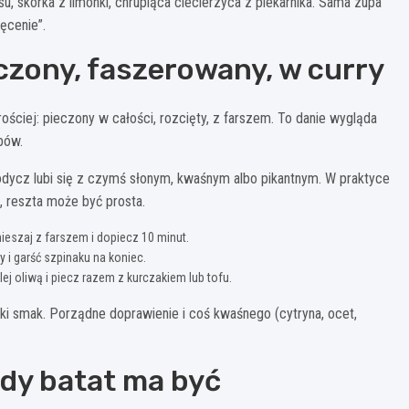
su, skórka z limonki, chrupiąca ciecierzyca z piekarnika. Sama zupa
ęcenie”.
eczony, faszerowany, w curry
prościej: pieczony w całości, rozcięty, z farszem. To danie wygląda
bów.
dycz lubi się z czymś słonym, kwaśnym albo pikantnym. W praktyce
), reszta może być prosta.
ieszaj z farszem i dopiecz 10 minut.
 i garść szpinaku na koniec.
lej oliwą i piecz razem z kurczakiem lub tofu.
łaski smak. Porządne doprawienie i coś kwaśnego (cytryna, ocet,
iedy batat ma być