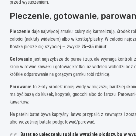
przed wysuszeniem.
Pieczenie, gotowanie, parowan
Pieczenie
daje najwięcej smaku: cukry się karmelizują, środek ro
całości (nakłuty widelcem) albo w kostkę/plastry. W całości najc
Kostka piecze się szybciej — zwykle
25–35 minut
.
Gotowanie
jest najszybsze do puree i zup, ale wymaga kontroli:
kroić w równe kawałki i gotować krótko, aż widelec wchodzi bez o
krótkie odparowanie na gorącym garnku robi różnicę.
Parowanie
to złoty środek: mniej wody w miąższu, bardziej skon
ma być bazą do klusek, kopytek, gnocchi albo do farszu. Parowan
kawałków.
Na patelni batat bywa kapryśny: łatwo przypalić z zewnątrz i zosta
albo wcześniej batata podgotować/parować.
Batat po upieczeniu robi się wyraźnie słodszy, bo w wy