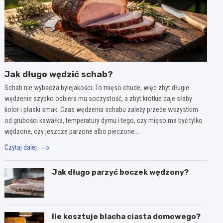
Jak długo wędzić schab?
Schab nie wybacza bylejakości. To mięso chude, więc zbyt długie
wędzenie szybko odbiera mu soczystość, a zbyt krótkie daje słaby
kolor i płaski smak. Czas wędzenia schabu zależy przede wszystkim
od grubości kawałka, temperatury dymu i tego, czy mięso ma być tylko
wędzone, czy jeszcze parzone albo pieczone.…
Czytaj dalej
Jak długo parzyć boczek wędzony?
Ile kosztuje blacha ciasta domowego?