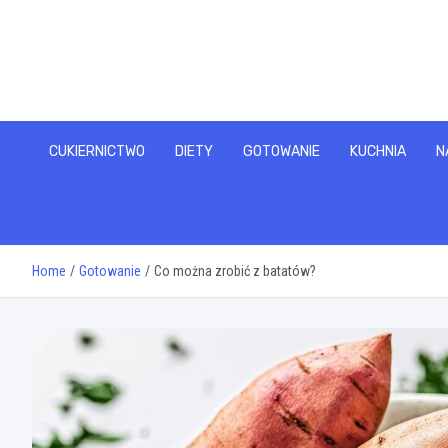
Skip
to
content
CUKIERNICTWO
DIETY
GOTOWANIE
KUCHNIA
N
Home
Gotowanie
Co można zrobić z batatów?