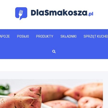
www.dlasmakosza.pl
APOJE
POSIŁKI
PRODUKTY
SKŁADNIKI
SPRZĘT KUCHE