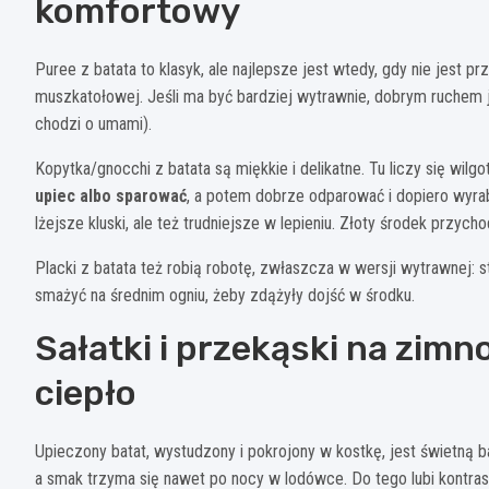
komfortowy
Puree z batata to klasyk, ale najlepsze jest wtedy, gdy nie jest pr
muszkatołowej. Jeśli ma być bardziej wytrawnie, dobrym ruchem j
chodzi o umami).
Kopytka/gnocchi z batata są miękkie i delikatne. Tu liczy się wilg
upiec albo sparować
, a potem dobrze odparować i dopiero wyrab
lżejsze kluski, ale też trudniejsze w lepieniu. Złoty środek przych
Placki z batata też robią robotę, zwłaszcza w wersji wytrawnej: st
smażyć na średnim ogniu, żeby zdążyły dojść w środku.
Sałatki i przekąski na zimn
ciepło
Upieczony batat, wystudzony i pokrojony w kostkę, jest świetną ba
a smak trzyma się nawet po nocy w lodówce. Do tego lubi kontras