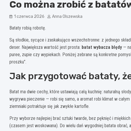
Co można zrobić z batató
1 czerwca 2026
Anna Olszewska
Bataty robią robotę.
Są słodkie, sycące i zaskakująco wszechstronne: z jednego składn
deser. Największa wartość jest prosta:
batat wybacza błędy
— na
puree, zupie czy wypiekach. Poniżej zebrane są konkretne pomysł
proszku”.
Jak przygotować bataty, 
Batat ma dwie cechy, które ustawiają całą kuchnię: naturalną sło
wygrywa pieczenie — robi się samo, a aromat robi klimat w całym m
ziemniaki potraktuje się jak zwykłe kartofle.
Przy wyborze najlepiej brać sztuki twarde, bez pęknięć i miękkic
(czasem jest woskowana). Do wielu dań wygodniej batata obrać, a