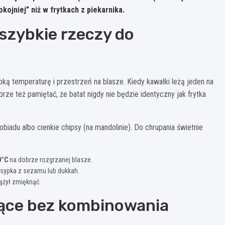
ojniej” niż w frytkach z piekarnika.
– szybkie rzeczy do
oką temperaturę i przestrzeń na blasze. Kiedy kawałki leżą jeden na
brze też pamiętać, że batat nigdy nie będzie identyczny jak frytka
obiadu albo cienkie chipsy (na mandolinie). Do chrupania świetnie
0°C
na dobrze rozgrzanej blasze.
osypka z sezamu lub dukkah.
dążył zmięknąć.
cące bez kombinowania