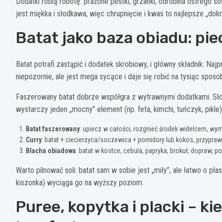
Dodatki robią robotę: prażone pestki, grzanki, odrobina ostrego so
jest miękka i słodkawa, więc chrupnięcie i kwas to najlepsze „dokr
Batat jako baza obiadu: pi
Batat potrafi zastąpić i dodatek skrobiowy, i główny składnik. Naj
niepozornie, ale jest mega sycące i daje się robić na tysiąc sposo
Faszerowany batat dobrze współgra z wytrawnymi dodatkami. Sło
wystarczy jeden „mocny” element (np. feta, kimchi, tuńczyk, pikle
Batat faszerowany
: upiecz w całości, rozgnieć środek widelcem, wym
Curry
: batat + ciecierzyca/soczewica + pomidory lub kokos, przyprawy
Blacha obiadowa
: batat w kostce, cebula, papryka, brokuł; dopraw, po
Warto pilnować soli: batat sam w sobie jest „miły”, ale łatwo o p
kiszonka) wyciąga go na wyższy poziom.
Puree, kopytka i placki – k