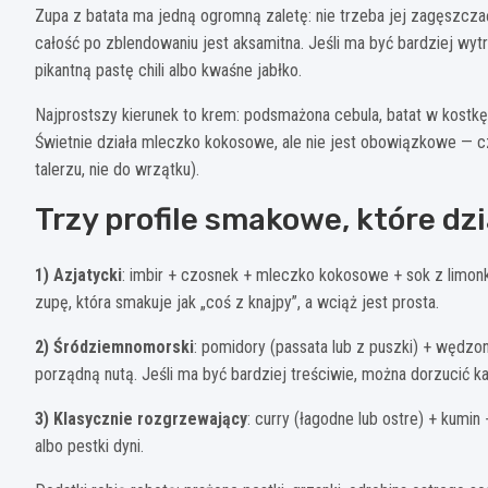
Zupa z batata ma jedną ogromną zaletę: nie trzeba jej zagęszczać
całość po zblendowaniu jest aksamitna. Jeśli ma być bardziej wytra
pikantną pastę chili albo kwaśne jabłko.
Najprostszy kierunek to krem: podsmażona cebula, batat w kostkę, 
Świetnie działa mleczko kokosowe, ale nie jest obowiązkowe — cz
talerzu, nie do wrzątku).
Trzy profile smakowe, które dz
1) Azjatycki
: imbir + czosnek + mleczko kokosowe + sok z limonk
zupę, która smakuje jak „coś z knajpy”, a wciąż jest prosta.
2) Śródziemnomorski
: pomidory (passata lub z puszki) + wędzo
porządną nutą. Jeśli ma być bardziej treściwie, można dorzucić ka
3) Klasycznie rozgrzewający
: curry (łagodne lub ostre) + kumin
albo pestki dyni.