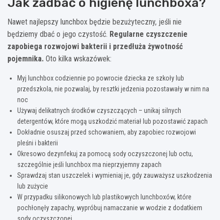
Jak zadbać o higienę lunchboxa?
Nawet najlepszy lunchbox będzie bezużyteczny, jeśli nie
będziemy dbać o jego czystość.
Regularne czyszczenie
zapobiega rozwojowi bakterii i przedłuża żywotność
pojemnika.
Oto kilka wskazówek:
Myj lunchbox codziennie po powrocie dziecka ze szkoły lub
przedszkola, nie pozwalaj, by resztki jedzenia pozostawały w nim na
noc
Używaj delikatnych środków czyszczących – unikaj silnych
detergentów, które mogą uszkodzić materiał lub pozostawić zapach
Dokładnie osuszaj przed schowaniem, aby zapobiec rozwojowi
pleśni i bakterii
Okresowo dezynfekuj za pomocą sody oczyszczonej lub octu,
szczególnie jeśli lunchbox ma nieprzyjemny zapach
Sprawdzaj stan uszczelek i wymieniaj je, gdy zauważysz uszkodzenia
lub zużycie
W przypadku silikonowych lub plastikowych lunchboxów, które
pochłonęły zapachy, wypróbuj namaczanie w wodzie z dodatkiem
sody oczyszczonej