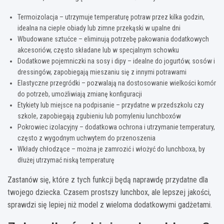
Termoizolacja – utrzymuje temperaturę potraw przez kilka godzin,
idealna na ciepłe obiady lub zimne przekąski w upalne dni
Wbudowane sztućce – eliminują potrzebę pakowania dodatkowych
akcesoriów, często składane lub w specjalnym schowku
Dodatkowe pojemniczki na sosy i dipy – idealne do jogurtów, sosów i
dressingów, zapobiegają mieszaniu się z innymi potrawami
Elastyczne przegródki – pozwalają na dostosowanie wielkości komór
do potrzeb, umożliwiają zmianę konfiguracji
Etykiety lub miejsce na podpisanie – przydatne w przedszkolu czy
szkole, zapobiegają zgubieniu lub pomyleniu lunchboxów
Pokrowiec izolacyjny – dodatkowa ochrona i utrzymanie temperatury,
często z wygodnym uchwytem do przenoszenia
Wkłady chłodzące – można je zamrozić i włożyć do lunchboxa, by
dłużej utrzymać niską temperaturę
Zastanów się, które z tych funkcji będą naprawdę przydatne dla
twojego dziecka. Czasem prostszy lunchbox, ale lepszej jakości,
sprawdzi się lepiej niż model z wieloma dodatkowymi gadżetami.