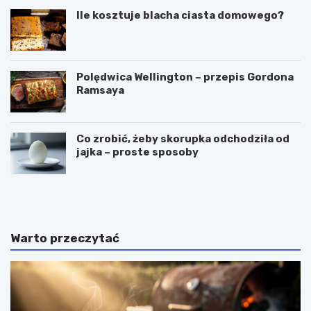
Ile kosztuje blacha ciasta domowego?
Polędwica Wellington – przepis Gordona
Ramsaya
Co zrobić, żeby skorupka odchodziła od
jajka – proste sposoby
C
P
z
u
y
c
g
h
a
a
Warto przeczytać
l
r
a
k
r
i
e
d
t
o
k
l