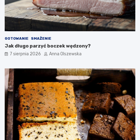
d
o
n
o
w
o
GOTOWANIE
SMAŻENIE
c
Jak długo parzyć boczek wędzony?
z
e
7 sierpnia 2026
Anna Olszewska
s
n
e
j
k
u
c
h
n
i
?