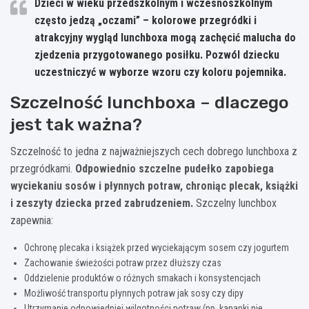
Dzieci w wieku przedszkolnym i wczesnoszkolnym
często jedzą „oczami” – kolorowe przegródki i
atrakcyjny wygląd lunchboxa mogą zachęcić malucha do
zjedzenia przygotowanego posiłku. Pozwól dziecku
uczestniczyć w wyborze wzoru czy koloru pojemnika.
Szczelność lunchboxa – dlaczego
jest tak ważna?
Szczelność to jedna z najważniejszych cech dobrego lunchboxa z
przegródkami.
Odpowiednio szczelne pudełko zapobiega
wyciekaniu sosów i płynnych potraw, chroniąc plecak, książki
i zeszyty dziecka przed zabrudzeniem.
Szczelny lunchbox
zapewnia:
Ochronę plecaka i książek przed wyciekającym sosem czy jogurtem
Zachowanie świeżości potraw przez dłuższy czas
Oddzielenie produktów o różnych smakach i konsystencjach
Możliwość transportu płynnych potraw jak sosy czy dipy
Utrzymanie odpowiedniej wilgotności potraw (np. kanapki nie