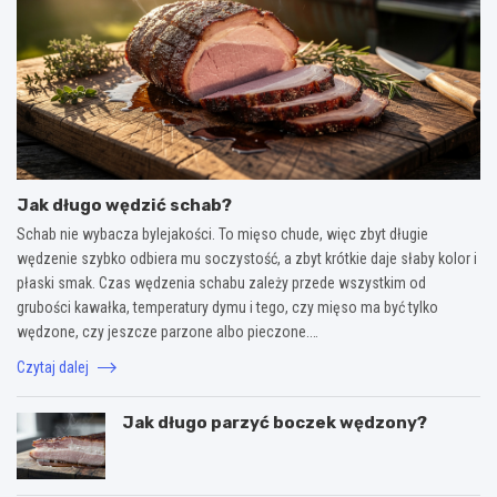
Jak długo wędzić schab?
Schab nie wybacza bylejakości. To mięso chude, więc zbyt długie
wędzenie szybko odbiera mu soczystość, a zbyt krótkie daje słaby kolor i
płaski smak. Czas wędzenia schabu zależy przede wszystkim od
grubości kawałka, temperatury dymu i tego, czy mięso ma być tylko
wędzone, czy jeszcze parzone albo pieczone.…
Czytaj dalej
Jak długo parzyć boczek wędzony?