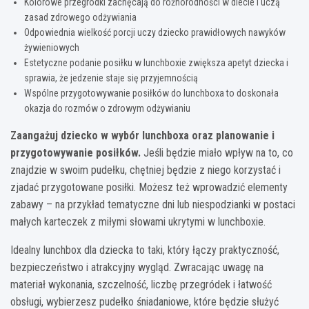
Kolorowe przegródki zachęcają do różnorodności w diecie i uczą
zasad zdrowego odżywiania
Odpowiednia wielkość porcji uczy dziecko prawidłowych nawyków
żywieniowych
Estetyczne podanie posiłku w lunchboxie zwiększa apetyt dziecka i
sprawia, że jedzenie staje się przyjemnością
Wspólne przygotowywanie posiłków do lunchboxa to doskonała
okazja do rozmów o zdrowym odżywianiu
Zaangażuj dziecko w wybór lunchboxa oraz planowanie i
przygotowywanie posiłków.
Jeśli będzie miało wpływ na to, co
znajdzie w swoim pudełku, chętniej będzie z niego korzystać i
zjadać przygotowane posiłki. Możesz też wprowadzić elementy
zabawy – na przykład tematyczne dni lub niespodzianki w postaci
małych karteczek z miłymi słowami ukrytymi w lunchboxie.
Idealny lunchbox dla dziecka to taki, który łączy praktyczność,
bezpieczeństwo i atrakcyjny wygląd. Zwracając uwagę na
materiał wykonania, szczelność, liczbę przegródek i łatwość
obsługi, wybierzesz pudełko śniadaniowe, które będzie służyć