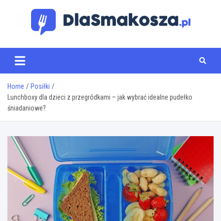
Skip
to
content
www.dlasmakosza.pl
Home
Posiłki
Lunchboxy dla dzieci z przegródkami – jak wybrać idealne pudełko
śniadaniowe?