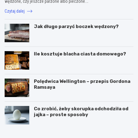
wędzone, czy jeszcze parzone albo pieczone.…
Czytaj dalej
Jak długo parzyć boczek wędzony?
Ile kosztuje blacha ciasta domowego?
Polędwica Wellington – przepis Gordona
Ramsaya
Co zrobić, żeby skorupka odchodziła od
jajka – proste sposoby
C
P
z
u
y
c