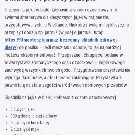
Przepis na jajka w białej kiełbasie z sosem czosnkowym to
świetna alternatywa dla klasycznych jajek w majonezie,
przygotowywanych na Wielkanoc. Niektórzy wolą mniej klasyczne
przepisy i dodają np. jarmuż (więcej o jarmużu tutaj:
https://fitmaster.pl/jarmuz-bezcenny-skladnik-zdrowej-
diety/
) do posiłku – jeśli masz taką ochotę, to jak najbardziej
możesz eksperymentować. Przepyszne i chrupiące, podane w
towarzystwie aromatycznego sosu czosnkowo – koperkowego
zachwycą wszystkich twoich gości. Przygotowanie przystawki nie
wymaga dużo pracy, a efekt jest oszałamiający. Przystawka z
pewnością na stałe zagości wśród twoich domowych przepisów.
Składniki na jajka w białej kiełbasie z sosem czosnkowym:|
5 dużych jajek
300 g dobrej białej kiełbasy
4 duże łyżki bułki tartej
2 duże łyżki mąki