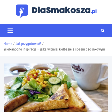
Skip
to
content
www.dlasmakosza.pl
Home
Jak przygotować?
Wielkanocne inspiracje – jajka w białej kiełbasie z sosem czosnkowym