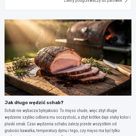
Zalety podgrzewaczy do parówek
Jak długo wędzić schab?
Schab nie wybacza bylejakości. To mięso chude, więc zbyt długie
wędzenie szybko odbiera mu soczystość, a zbyt krótkie daje słaby kolor i
płaski smak. Czas wędzenia schabu zależy przede wszystkim od
grubości kawałka, temperatury dymu i tego, czy mięso ma być tylko