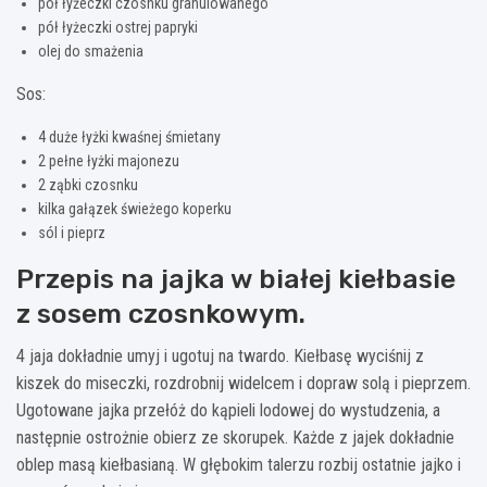
pół łyżeczki czosnku granulowanego
pół łyżeczki ostrej papryki
olej do smażenia
Sos:
4 duże łyżki kwaśnej śmietany
2 pełne łyżki majonezu
2 ząbki czosnku
kilka gałązek świeżego koperku
sól i pieprz
Przepis na jajka w białej kiełbasie
z sosem czosnkowym.
4 jaja dokładnie umyj i ugotuj na twardo. Kiełbasę wyciśnij z
kiszek do miseczki, rozdrobnij widelcem i dopraw solą i pieprzem.
Ugotowane jajka przełóż do kąpieli lodowej do wystudzenia, a
następnie ostrożnie obierz ze skorupek. Każde z jajek dokładnie
oblep masą kiełbasianą. W głębokim talerzu rozbij ostatnie jajko i