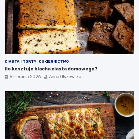
c
h
n
i
?
CIASTA I TORTY
CUKIERNICTWO
Ile kosztuje blacha ciasta domowego?
6 sierpnia 2026
Anna Olszewska