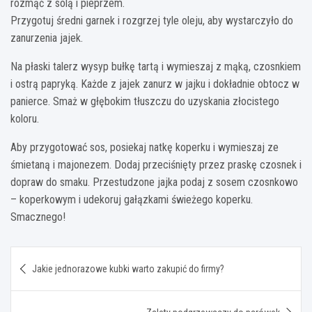
rozmąć z solą i pieprzem.
Przygotuj średni garnek i rozgrzej tyle oleju, aby wystarczyło do
zanurzenia jajek.
Na płaski talerz wysyp bułkę tartą i wymieszaj z mąką, czosnkiem
i ostrą papryką. Każde z jajek zanurz w jajku i dokładnie obtocz w
panierce. Smaż w głębokim tłuszczu do uzyskania złocistego
koloru.
Aby przygotować sos, posiekaj natkę koperku i wymieszaj ze
śmietaną i majonezem. Dodaj przeciśnięty przez praskę czosnek i
dopraw do smaku. Przestudzone jajka podaj z sosem czosnkowo
– koperkowym i udekoruj gałązkami świeżego koperku.
Smacznego!
Nawigacja
Jakie jednorazowe kubki warto zakupić do firmy?
wpisu