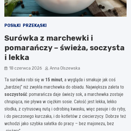
POSIŁKI
PRZEKĄSKI
Surówka z marchewki i
pomarańczy – świeża, soczysta
i lekka
18 czerwca 2026
Anna Olszewska
Ta surówka robi się w
15 minut
, a wygląda i smakuje jak coś
„bardziej” niż zwykła marchewka do obiadu. Największa zaleta to
soczystość
: pomarańcza daje świeży sok, a marchewka zostaje
chrupiąca, nie pływa w ciężkim sosie. Całość jest lekka, lekko
słodka, z cytrusową nutą i odrobiną kwasku, więc pasuje i do ryby,
i do pieczonego kurczaka, i do kotletów z ciecierzycy. Dobrze też
wchodzi jako szybka sałatka do pracy – bez majonezu, bez
„ciężaru”.