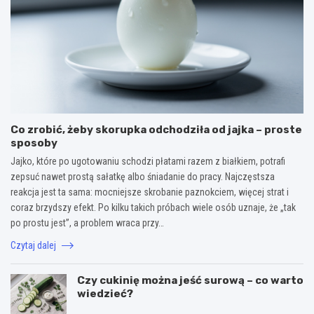
Co zrobić, żeby skorupka odchodziła od jajka – proste
sposoby
Jajko, które po ugotowaniu schodzi płatami razem z białkiem, potrafi
zepsuć nawet prostą sałatkę albo śniadanie do pracy. Najczęstsza
reakcja jest ta sama: mocniejsze skrobanie paznokciem, więcej strat i
coraz brzydszy efekt. Po kilku takich próbach wiele osób uznaje, że „tak
po prostu jest”, a problem wraca przy…
Czytaj dalej
Czy cukinię można jeść surową – co warto
wiedzieć?