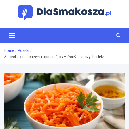
Skip
to
content
www.dlasmakosza.pl
Home
Posiłki
Surówka z marchewki i pomarańczy – świeża, soczysta i lekka