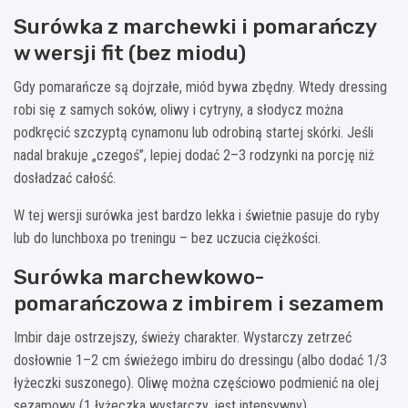
Surówka z marchewki i pomarańczy
w wersji fit (bez miodu)
Gdy pomarańcze są dojrzałe, miód bywa zbędny. Wtedy dressing
robi się z samych soków, oliwy i cytryny, a słodycz można
podkręcić szczyptą cynamonu lub odrobiną startej skórki. Jeśli
nadal brakuje „czegoś”, lepiej dodać 2–3 rodzynki na porcję niż
dosładzać całość.
W tej wersji surówka jest bardzo lekka i świetnie pasuje do ryby
lub do lunchboxa po treningu – bez uczucia ciężkości.
Surówka marchewkowo-
pomarańczowa z imbirem i sezamem
Imbir daje ostrzejszy, świeży charakter. Wystarczy zetrzeć
dosłownie 1–2 cm świeżego imbiru do dressingu (albo dodać 1/3
łyżeczki suszonego). Oliwę można częściowo podmienić na olej
sezamowy (1 łyżeczka wystarczy, jest intensywny).