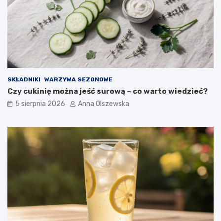
ć
d
o
n
o
w
o
c
SKŁADNIKI
WARZYWA SEZONOWE
z
Czy cukinię można jeść surową – co warto wiedzieć?
e
s
5 sierpnia 2026
Anna Olszewska
n
e
j
k
u
c
h
n
i
?