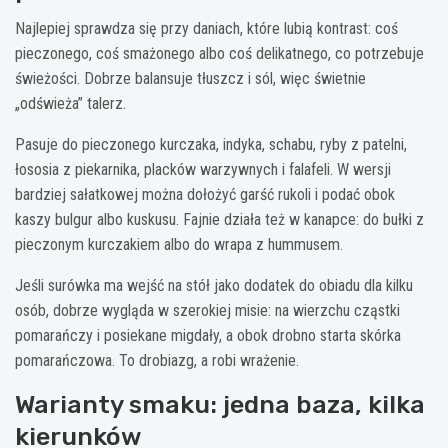
Najlepiej sprawdza się przy daniach, które lubią kontrast: coś
pieczonego, coś smażonego albo coś delikatnego, co potrzebuje
świeżości. Dobrze balansuje tłuszcz i sól, więc świetnie
„odświeża” talerz.
Pasuje do pieczonego kurczaka, indyka, schabu, ryby z patelni,
łososia z piekarnika, placków warzywnych i falafeli. W wersji
bardziej sałatkowej można dołożyć garść rukoli i podać obok
kaszy bulgur albo kuskusu. Fajnie działa też w kanapce: do bułki z
pieczonym kurczakiem albo do wrapa z hummusem.
Jeśli surówka ma wejść na stół jako dodatek do obiadu dla kilku
osób, dobrze wygląda w szerokiej misie: na wierzchu cząstki
pomarańczy i posiekane migdały, a obok drobno starta skórka
pomarańczowa. To drobiazg, a robi wrażenie.
Warianty smaku: jedna baza, kilka
kierunków