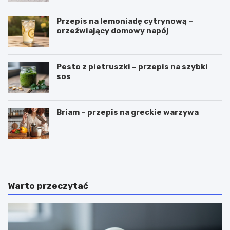
Przepis na lemoniadę cytrynową –
orzeźwiający domowy napój
Pesto z pietruszki – przepis na szybki
sos
Briam – przepis na greckie warzywa
C
P
z
u
y
c
g
h
a
a
Warto przeczytać
l
r
a
k
r
i
e
d
t
o