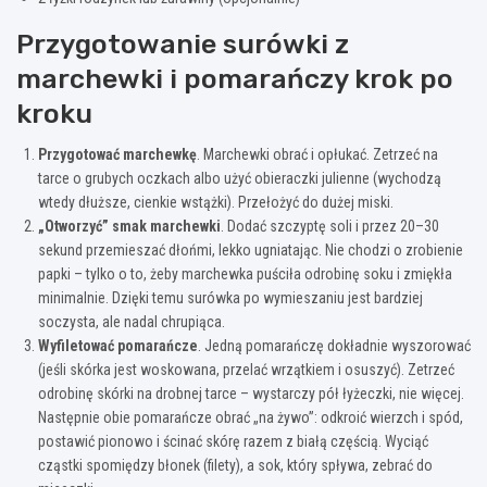
Przygotowanie surówki z
marchewki i pomarańczy krok po
kroku
Przygotować marchewkę
. Marchewki obrać i opłukać. Zetrzeć na
tarce o grubych oczkach albo użyć obieraczki julienne (wychodzą
wtedy dłuższe, cienkie wstążki). Przełożyć do dużej miski.
„Otworzyć” smak marchewki
. Dodać szczyptę soli i przez 20–30
sekund przemieszać dłońmi, lekko ugniatając. Nie chodzi o zrobienie
papki – tylko o to, żeby marchewka puściła odrobinę soku i zmiękła
minimalnie. Dzięki temu surówka po wymieszaniu jest bardziej
soczysta, ale nadal chrupiąca.
Wyfiletować pomarańcze
. Jedną pomarańczę dokładnie wyszorować
(jeśli skórka jest woskowana, przelać wrzątkiem i osuszyć). Zetrzeć
odrobinę skórki na drobnej tarce – wystarczy pół łyżeczki, nie więcej.
Następnie obie pomarańcze obrać „na żywo”: odkroić wierzch i spód,
postawić pionowo i ścinać skórę razem z białą częścią. Wyciąć
cząstki spomiędzy błonek (filety), a sok, który spływa, zebrać do