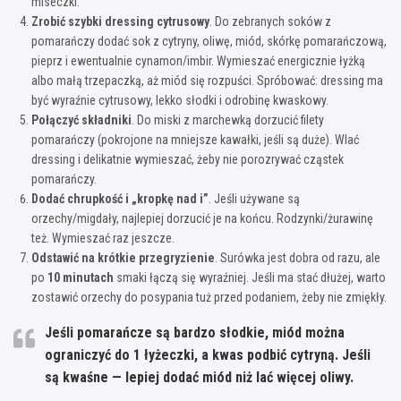
miseczki.
Zrobić szybki dressing cytrusowy
. Do zebranych soków z
pomarańczy dodać sok z cytryny, oliwę, miód, skórkę pomarańczową,
pieprz i ewentualnie cynamon/imbir. Wymieszać energicznie łyżką
albo małą trzepaczką, aż miód się rozpuści. Spróbować: dressing ma
być wyraźnie cytrusowy, lekko słodki i odrobinę kwaskowy.
Połączyć składniki
. Do miski z marchewką dorzucić filety
pomarańczy (pokrojone na mniejsze kawałki, jeśli są duże). Wlać
dressing i delikatnie wymieszać, żeby nie porozrywać cząstek
pomarańczy.
Dodać chrupkość i „kropkę nad i”
. Jeśli używane są
orzechy/migdały, najlepiej dorzucić je na końcu. Rodzynki/żurawinę
też. Wymieszać raz jeszcze.
Odstawić na krótkie przegryzienie
. Surówka jest dobra od razu, ale
po
10 minutach
smaki łączą się wyraźniej. Jeśli ma stać dłużej, warto
zostawić orzechy do posypania tuż przed podaniem, żeby nie zmiękły.
Jeśli pomarańcze są bardzo słodkie, miód można
ograniczyć do 1 łyżeczki, a kwas podbić cytryną. Jeśli
są kwaśne — lepiej dodać miód niż lać więcej oliwy.