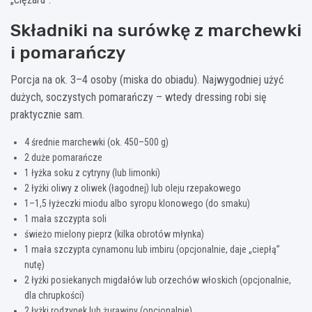
Składniki na surówkę z marchewki
i pomarańczy
Porcja na ok. 3–4 osoby (miska do obiadu). Najwygodniej użyć
dużych, soczystych pomarańczy – wtedy dressing robi się
praktycznie sam.
4 średnie marchewki (ok. 450–500 g)
2 duże pomarańcze
1 łyżka soku z cytryny (lub limonki)
2 łyżki oliwy z oliwek (łagodnej) lub oleju rzepakowego
1–1,5 łyżeczki miodu albo syropu klonowego (do smaku)
1 mała szczypta soli
świeżo mielony pieprz (kilka obrotów młynka)
1 mała szczypta cynamonu lub imbiru (opcjonalnie, daje „ciepłą”
nutę)
2 łyżki posiekanych migdałów lub orzechów włoskich (opcjonalnie,
dla chrupkości)
2 łyżki rodzynek lub żurawiny (opcjonalnie)