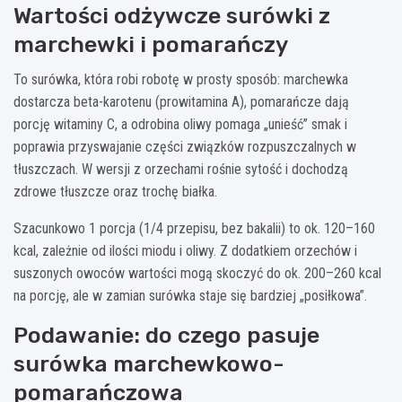
Wartości odżywcze surówki z
marchewki i pomarańczy
To surówka, która robi robotę w prosty sposób: marchewka
dostarcza beta-karotenu (prowitamina A), pomarańcze dają
porcję witaminy C, a odrobina oliwy pomaga „unieść” smak i
poprawia przyswajanie części związków rozpuszczalnych w
tłuszczach. W wersji z orzechami rośnie sytość i dochodzą
zdrowe tłuszcze oraz trochę białka.
Szacunkowo 1 porcja (1/4 przepisu, bez bakalii) to ok. 120–160
kcal, zależnie od ilości miodu i oliwy. Z dodatkiem orzechów i
suszonych owoców wartości mogą skoczyć do ok. 200–260 kcal
na porcję, ale w zamian surówka staje się bardziej „posiłkowa”.
Podawanie: do czego pasuje
surówka marchewkowo-
pomarańczowa