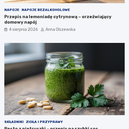
NAPOJE
NAPOJE BEZALKOHOLOWE
Przepis na lemoniadę cytrynową – orzeźwiający
domowy napój
4 sierpnia 2026
Anna Olszewska
SKŁADNIKI
ZIOŁA I PRZYPRAWY
Pesto z pietruszki – przepis na szybki sos