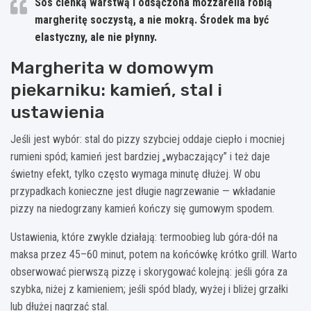
Sos cienką warstwą
i
odsączona mozzarella
robią
margheritę soczystą, a nie mokrą. Środek ma być
elastyczny, ale nie płynny.
Margherita w domowym
piekarniku: kamień, stal i
ustawienia
Jeśli jest wybór: stal do pizzy szybciej oddaje ciepło i mocniej
rumieni spód; kamień jest bardziej „wybaczający” i też daje
świetny efekt, tylko często wymaga minutę dłużej. W obu
przypadkach konieczne jest długie nagrzewanie — wkładanie
pizzy na niedogrzany kamień kończy się gumowym spodem.
Ustawienia, które zwykle działają: termoobieg lub góra-dół na
maksa przez 45–60 minut, potem na końcówkę krótko grill. Warto
obserwować pierwszą pizzę i skorygować kolejną: jeśli góra za
szybka, niżej z kamieniem; jeśli spód blady, wyżej i bliżej grzałki
lub dłużej nagrzać stal.