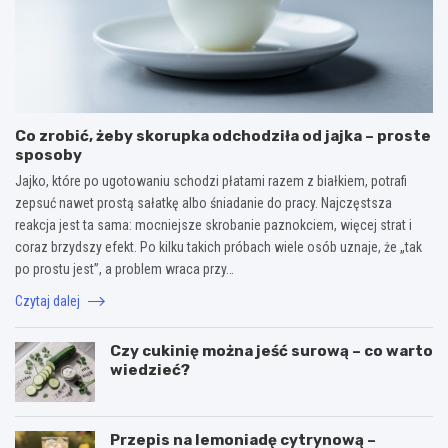
Co zrobić, żeby skorupka odchodziła od jajka – proste
sposoby
Jajko, które po ugotowaniu schodzi płatami razem z białkiem, potrafi
zepsuć nawet prostą sałatkę albo śniadanie do pracy. Najczęstsza
reakcja jest ta sama: mocniejsze skrobanie paznokciem, więcej strat i
coraz brzydszy efekt. Po kilku takich próbach wiele osób uznaje, że „tak
po prostu jest”, a problem wraca przy…
Czytaj dalej
Czy cukinię można jeść surową – co warto
wiedzieć?
Przepis na lemoniadę cytrynową –