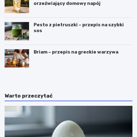
orzeźwiający domowy napój
Pesto z pietruszki – przepis na szybki
sos
Briam – przepis na greckie warzywa
C
P
z
u
y
c
g
h
a
a
Warto przeczytać
l
r
a
k
r
i
e
d
t
o
k
l
i
o
m
d