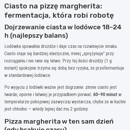
Ciasto na pizzę margherita:
fermentacja, która robi robotę
Dojrzewanie ciasta w lodówce 18–24
h (najlepszy balans)
Lodówka spowalnia drożdże i daje czas na rozwinięcie smaku.
Ciasto staje się bardziej elastyczne, mniej „sprężynuje” przy
rozciąganiu i nie rwie się łatwo. Przy tej ilości drożdży (1 g
instant) spokojnie trzyma się dobę bez ryzyka, że przefermentuje
w standardowej lodówce.
Po wyjęciu z lodówki ważne jest dogrzanie: zimne ciasto jest
twarde, oporne i łatwiej je przypadkiem porwać.
60–90 minut
w
temperaturze pokojowej zazwyczaj wystarcza, chyba że w kuchni
jest chłodno — wtedy lepiej dać mu 2 godziny.
Pizza margherita w ten sam dzień
(gdy brakuje czasu)