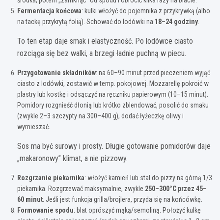
Fermentacja końcowa
: kulki włożyć do pojemnika z przykrywką (albo
na tackę przykrytą folią). Schować do lodówki na
18–24 godziny
.
To ten etap daje smak i elastyczność. Po lodówce ciasto
rozciąga się bez walki, a brzegi ładnie puchną w piecu.
Przygotowanie składników
: na 60–90 minut przed pieczeniem wyjąć
ciasto z lodówki, zostawić w temp. pokojowej. Mozzarellę pokroić w
plastry lub kostkę i odsączyć na ręczniku papierowym (10–15 minut).
Pomidory rozgnieść dłonią lub krótko zblendować, posolić do smaku
(zwykle 2–3 szczypty na 300–400 g), dodać łyżeczkę oliwy i
wymieszać.
Sos ma być surowy i prosty. Długie gotowanie pomidorów daje
„makaronowy” klimat, a nie pizzowy.
Rozgrzanie piekarnika
: włożyć kamień lub stal do pizzy na górną 1/3
piekarnika. Rozgrzewać maksymalnie, zwykle
250–300°C przez 45–
60 minut
. Jeśli jest funkcja grilla/brojlera, przyda się na końcówkę.
Formowanie spodu
: blat oprószyć mąką/semoliną. Położyć kulkę