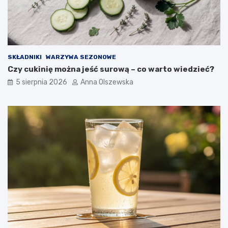
o
n
o
w
o
c
SKŁADNIKI
WARZYWA SEZONOWE
z
Czy cukinię można jeść surową – co warto wiedzieć?
e
s
5 sierpnia 2026
Anna Olszewska
n
e
j
k
u
c
h
n
i
?