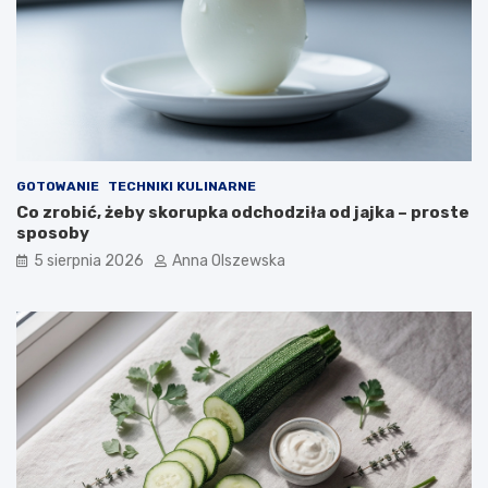
o
ó
g
w
ą
i
b
d
y
e
ć
s
z
e
d
r
r
ó
GOTOWANIE
TECHNIKI KULINARNE
o
w
Co zrobić, żeby skorupka odchodziła od jajka – proste
w
–
sposoby
y
j
5 sierpnia 2026
Anna Olszewska
m
a
d
k
e
i
s
e
e
w
r
y
e
b
m
r
?
a
ć
d