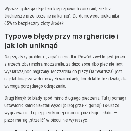
Wyższa hydracja daje bardziej napowietrzony rant, ale też
trudniejsze przenoszenie na kamień. Do domowego piekarnika
65% to bezpieczny złoty środek.
Typowe błędy przy marghericie i
jak ich uniknąć
Najczęstszy problem: „zupa” na środku. Powód zwykle jest jeden
z trzech: zbyt mokra mozzarella, za dużo sosu albo piec nie jest
wystarczająco nagrzany. Mozzarella do pizzy (ta twardsza) jest
najstabilniejsza w domowych warunkach; fior di latte też działa, ale
wymaga porządnego odsączenia.
Drugi klasyk to blady spód mimo długiego pieczenia. Tutaj pomaga
ustawienie kamienia/stali wyżej (bliżej grzałki górnej) i dłuższe
wygrzewanie. Lepiej piec krócej i mocniej niż długo i słabo —
pizza ma się „strzelić” w piecu, nie wysuszyć.