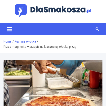
Skip
to
content
www.dlasmakosza.pl
Home
Kuchnia włoska
Pizza margherita – przepis na klasyczną włoską pizzę