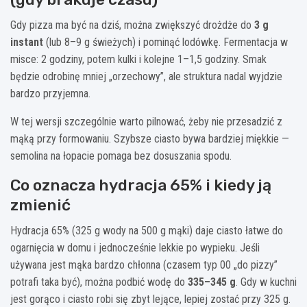
Gdy pizza ma być na dziś, można zwiększyć drożdże do
3 g
instant
(lub 8–9 g świeżych) i pominąć lodówkę. Fermentacja w
misce: 2 godziny, potem kulki i kolejne 1–1,5 godziny. Smak
będzie odrobinę mniej „orzechowy”, ale struktura nadal wyjdzie
bardzo przyjemna.
W tej wersji szczególnie warto pilnować, żeby nie przesadzić z
mąką przy formowaniu. Szybsze ciasto bywa bardziej miękkie —
semolina na łopacie pomaga bez dosuszania spodu.
Co oznacza hydracja 65% i kiedy ją
zmienić
Hydracja 65% (325 g wody na 500 g mąki) daje ciasto łatwe do
ogarnięcia w domu i jednocześnie lekkie po wypieku. Jeśli
używana jest mąka bardzo chłonna (czasem typ 00 „do pizzy”
potrafi taka być), można podbić wodę do
335–345 g
. Gdy w kuchni
jest gorąco i ciasto robi się zbyt lejące, lepiej zostać przy 325 g.