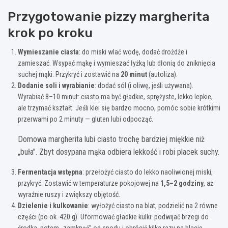
Przygotowanie pizzy margherita
krok po kroku
Wymieszanie ciasta
: do miski wlać wodę, dodać drożdże i
zamieszać. Wsypać mąkę i wymieszać łyżką lub dłonią do zniknięcia
suchej mąki. Przykryć i zostawić na
20 minut
(autoliza).
Dodanie soli i wyrabianie
: dodać sól (i oliwę, jeśli używana).
Wyrabiać 8–10 minut: ciasto ma być gładkie, sprężyste, lekko lepkie,
ale trzymać kształt. Jeśli klei się bardzo mocno, pomóc sobie krótkimi
przerwami po 2 minuty — gluten lubi odpocząć.
Domowa margherita lubi ciasto trochę bardziej miękkie niż
„buła”. Zbyt dosypana mąka odbiera lekkość i robi placek suchy.
Fermentacja wstępna
: przełożyć ciasto do lekko naoliwionej miski,
przykryć. Zostawić w temperaturze pokojowej na
1,5–2 godziny
, aż
wyraźnie ruszy i zwiększy objętość.
Dzielenie i kulkowanie
: wyłożyć ciasto na blat, podzielić na 2 równe
części (po ok. 420 g). Uformować gładkie kulki: podwijać brzegi do
środka, potem „zamknąć” od spodu i obrócić kilka razy na blacie.