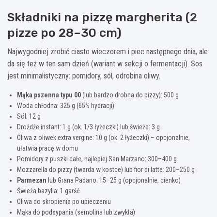
Składniki na pizzę margherita (2
pizze po 28–30 cm)
Najwygodniej zrobić ciasto wieczorem i piec następnego dnia, ale
da się też w ten sam dzień (wariant w sekcji o fermentacji). Sos
jest minimalistyczny: pomidory, sól, odrobina oliwy.
Mąka pszenna typu 00
(lub bardzo drobna do pizzy): 500 g
Woda chłodna: 325 g (65% hydracji)
Sól: 12 g
Drożdże instant: 1 g (ok. 1/3 łyżeczki) lub świeże: 3 g
Oliwa z oliwek extra vergine: 10 g (ok. 2 łyżeczki) – opcjonalnie,
ułatwia pracę w domu
Pomidory z puszki całe, najlepiej San Marzano: 300–400 g
Mozzarella do pizzy (twarda w kostce) lub fior di latte: 200–250 g
Parmezan
lub Grana Padano: 15–25 g (opcjonalnie, cienko)
Świeża bazylia: 1 garść
Oliwa do skropienia po upieczeniu
Mąka do podsypania (semolina lub zwykła)