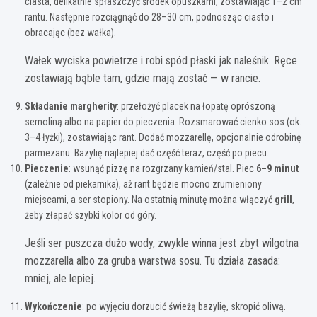
ciasta, delikatnie spłaszczyć środek opuszkami, zostawiając 1–2 cm
rantu. Następnie rozciągnąć do 28–30 cm, podnosząc ciasto i
obracając (bez wałka).
Wałek wyciska powietrze i robi spód płaski jak naleśnik. Ręce
zostawiają bąble tam, gdzie mają zostać — w rancie.
Składanie margherity
: przełożyć placek na łopatę oprószoną
semoliną albo na papier do pieczenia. Rozsmarować cienko sos (ok.
3–4 łyżki), zostawiając rant. Dodać mozzarellę, opcjonalnie odrobinę
parmezanu. Bazylię najlepiej dać część teraz, część po piecu.
Pieczenie
: wsunąć pizzę na rozgrzany kamień/stal. Piec
6–9 minut
(zależnie od piekarnika), aż rant będzie mocno zrumieniony
miejscami, a ser stopiony. Na ostatnią minutę można włączyć
grill
,
żeby złapać szybki kolor od góry.
Jeśli ser puszcza dużo wody, zwykle winna jest zbyt wilgotna
mozzarella albo za gruba warstwa sosu. Tu działa zasada:
mniej, ale lepiej.
Wykończenie
: po wyjęciu dorzucić świeżą bazylię, skropić oliwą.