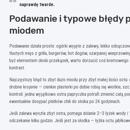
naprawdę twarde.
Podawanie i typowe błędy pr
miodem
Podawanie działa prosto: ogórki wyjęte z zalewy, lekko odsączon
tłustych mięs z grilla, burgerów, hot dogów, szarpanej wieprzowi
być elementem deski przekąsek, warto dorzucić coś kremowego (n
kontrast.
Najczęstszy błąd to zbyt dużo miodu przy zbyt małej ilości octu: r
drobne krojenie — cienkie plasterki po dobie robią się wiotkie, sz
kontroli: jedna wyjątkowo ostra papryczka potrafi zmienić całą p
ewentualnie dosypać płatków chili do słoika po 24 godzinach.
Jeśli zalewa wyszła zbyt ostra, pomaga dolanie 2–3 łyżek wody i 1
odczekanie kilku godzin. Jeśli jest za słodka — łyżka octu jabłkow