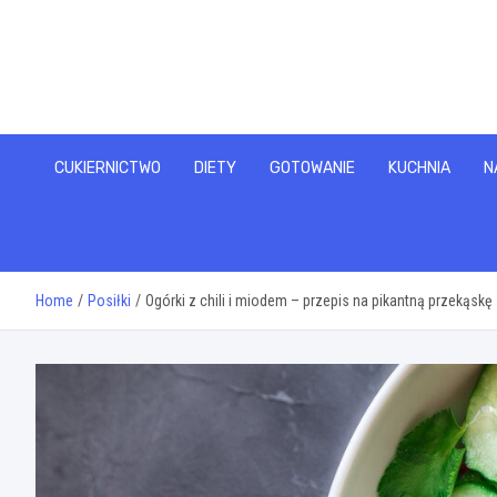
Skip
to
content
CUKIERNICTWO
DIETY
GOTOWANIE
KUCHNIA
N
Home
Posiłki
Ogórki z chili i miodem – przepis na pikantną przekąskę