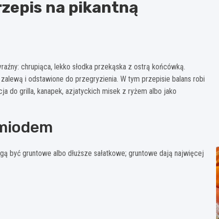
przepis na pikantną
wyraźny: chrupiąca, lekko słodka przekąska z ostrą końcówką.
 zalewą i odstawione do przegryzienia. W tym przepisie balans robi
 do grilla, kanapek, azjatyckich misek z ryżem albo jako
i miodem
 mogą być gruntowe albo dłuższe sałatkowe; gruntowe dają najwięcej