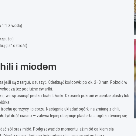
 1:1 z wodą)
rozpuści)
krągla” ostrość)
ili i miodem
 jeśli są z targu), osuszyć. Odetknąć końcówki po ok. 2–3 mm. Pokroić w
wchodzą też podłużne ćwiartki.
zej wersji usunąć pestki i białe błonki. Czosnek pokroić w cienkie plastry lub
piórka.
rochu gorczycy i pieprzu. Następnie układać ogórki na zmianę z chili,
ułożyć dość ciasno — zalewa lepiej obejmuje plasterki, a ogórki równiej się
odać sól oraz miód. Podgrzewać do momentu, aż miód całkiem się
d
. Zdjąć z ognia. Jeśli ma być dodany olej, wmieszać go teraz.