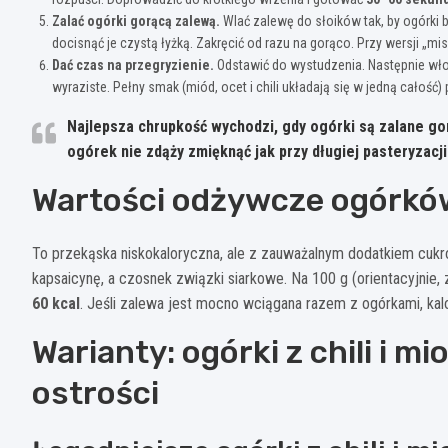
Zalać ogórki gorącą zalewą.
Wlać zalewę do słoików tak, by ogórki b
docisnąć je czystą łyżką. Zakręcić od razu na gorąco. Przy wersji „mi
Dać czas na przegryzienie.
Odstawić do wystudzenia. Następnie wł
wyraziste. Pełny smak (miód, ocet i chili układają się w jedną całość)
Najlepsza chrupkość wychodzi, gdy ogórki są zalane
go
ogórek nie zdąży zmięknąć jak przy długiej pasteryzacji
Wartości odżywcze ogórków 
To przekąska niskokaloryczna, ale z zauważalnym dodatkiem cukrów
kapsaicynę, a czosnek związki siarkowe. Na 100 g (orientacyjnie,
60 kcal
. Jeśli zalewa jest mocno wciągana razem z ogórkami, kal
Warianty: ogórki z chili i
ostrości