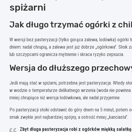
spiżarni
Jak długo trzymać ogórki z chi
W wersji bez pasteryzacji (tylko gorąca zalewa, lodówka) ogórki
dniem: nadal chrupią, a zalewa jest już dobrze „ogórkowa”. Słoi
lub szczypcami ogranicza mętnienie i skraca ryzyko zepsucia.
Wersja do dłuższego przechow
Jeśli mają stać w spiżarni, potrzebna jest pasteryzacja. Wtedy sł
w wodzie o temperaturze delikatnego wrzenia (woda nie powinna g
mniej chrupiące niż wersja lodówkowa, ale nadal przyjemne.
Po pasteryzacji słoiki odstawić do góry dnem na 5 minut, potem 
smak zwykle jest najbardziej spójny, a ostrość mniej „kanciasta”.
Zbyt długa pasteryzacja robi z ogórków miękką sałatkę. L