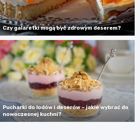
Czy galaretki mogą być zdrowym deserem?
Pucharki do lodów i deserów – jakie wybrać do
nowoczesnej kuchni?