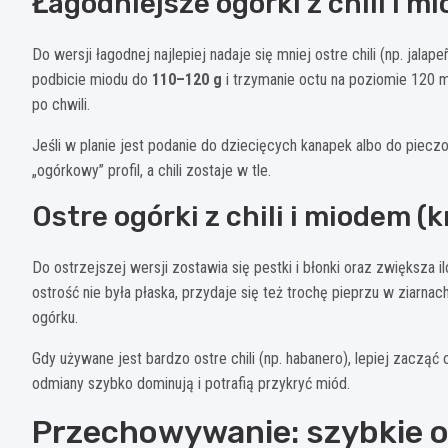
Łagodniejsze ogórki z chili i 
Do wersji łagodnej najlepiej nadaje się mniej ostre chili (np. jalap
podbicie miodu do
110–120 g
i trzymanie octu na poziomie 120 m
po chwili.
Jeśli w planie jest podanie do dziecięcych kanapek albo do piecz
„ogórkowy” profil, a chili zostaje w tle.
Ostre ogórki z chili i miodem 
Do ostrzejszej wersji zostawia się pestki i błonki oraz zwiększa il
ostrość nie była płaska, przydaje się też trochę pieprzu w ziarnach 
ogórku.
Gdy używane jest bardzo ostre chili (np. habanero), lepiej zacząć
odmiany szybko dominują i potrafią przykryć miód.
Przechowywanie: szybkie og