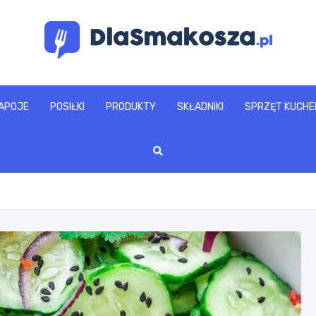
www.dlasmakosza.pl
APOJE
POSIŁKI
PRODUKTY
SKŁADNIKI
SPRZĘT KUCHE