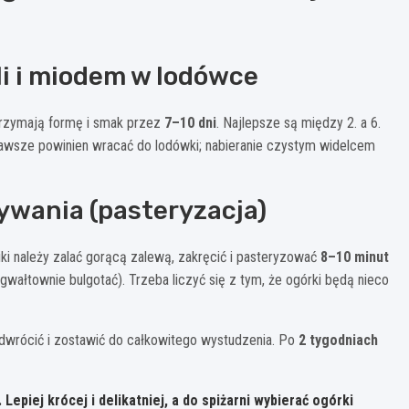
li i miodem w lodówce
 trzymają formę i smak przez
7–10 dni
. Najlepsze są między 2. a 6.
k zawsze powinien wracać do lodówki; nabieranie czystym widelcem
ywania (pasteryzacja)
oiki należy zalać gorącą zalewą, zakręcić i pasteryzować
8–10 minut
wałtownie bulgotać). Trzeba liczyć się z tym, że ogórki będą nieco
odwrócić i zostawić do całkowitego wystudzenia. Po
2 tygodniach
epiej krócej i delikatniej, a do spiżarni wybierać ogórki