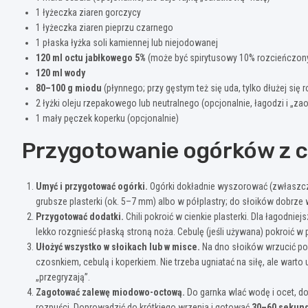
1 łyżeczka ziaren gorczycy
1 łyżeczka ziaren pieprzu czarnego
1 płaska łyżka soli kamiennej lub niejodowanej
120 ml octu jabłkowego 5%
(może być spirytusowy 10% rozcieńczony
120 ml wody
80–100 g miodu
(płynnego; przy gęstym też się uda, tylko dłużej się 
2 łyżki oleju rzepakowego lub neutralnego (opcjonalnie, łagodzi i „zao
1 mały pęczek koperku (opcjonalnie)
Przygotowanie ogórków z ch
Umyć i przygotować ogórki.
Ogórki dokładnie wyszorować (zwłaszcza
grubsze plasterki (ok. 5–7 mm) albo w półplastry; do słoików dobrze 
Przygotować dodatki.
Chili pokroić w cienkie plasterki. Dla łagodniejs
lekko rozgnieść płaską stroną noża. Cebulę (jeśli używana) pokroić w 
Ułożyć wszystko w słoikach lub w misce.
Na dno słoików wrzucić po t
czosnkiem, cebulą i koperkiem. Nie trzeba ugniatać na siłę, ale warto 
„przegryzają”.
Zagotować zalewę miodowo-octową.
Do garnka wlać wodę i ocet, d
rozpuści. Doprowadzić do krótkiego wrzenia i gotować
30–60 sekun