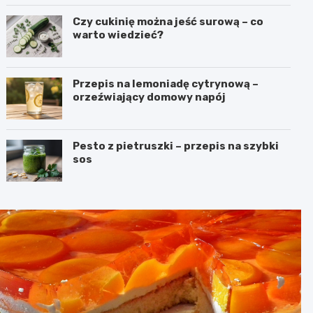
Czy cukinię można jeść surową – co
warto wiedzieć?
Przepis na lemoniadę cytrynową –
orzeźwiający domowy napój
Pesto z pietruszki – przepis na szybki
sos