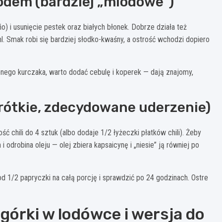
miodem (bardziej „miodowe”)
eño) i usunięcie pestek oraz białych błonek. Dobrze działa też
l. Smak robi się bardziej słodko-kwaśny, a ostrość wchodzi dopiero
onego kurczaka, warto dodać cebulę i koperek — dają znajomy,
(krótkie, zdecydowane uderzenie)
ość chili do 4 sztuk (albo dodaje 1/2 łyżeczki płatków chili). Żeby
i odrobina oleju — olej zbiera kapsaicynę i „niesie” ją równiej po
 od 1/2 papryczki na całą porcję i sprawdzić po 24 godzinach. Ostre
órki w lodówce i wersja do