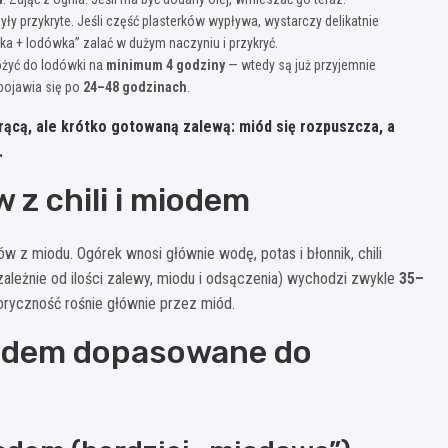
yły przykryte. Jeśli część plasterków wypływa, wystarczy delikatnie
ska + lodówka” zalać w dużym naczyniu i przykryć.
ożyć do lodówki na
minimum 4 godziny
— wtedy są już przyjemnie
 pojawia się po
24–48 godzinach
.
rącą, ale krótko gotowaną
zalewą: miód się rozpuszcza, a
.
z chili i miodem
 z miodu. Ogórek wnosi głównie wodę, potas i błonnik, chili
 zależnie od ilości zalewy, miodu i odsączenia) wychodzi zwykle
35–
oryczność rośnie głównie przez miód.
 miodem dopasowane do