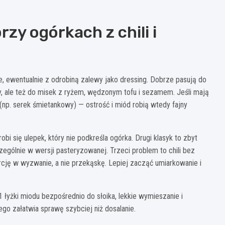
zy ogórkach z chili i
e, ewentualnie z odrobiną zalewy jako dressing. Dobrze pasują do
ny, ale też do misek z ryżem, wędzonym tofu i sezamem. Jeśli mają
p. serek śmietankowy) — ostrość i miód robią wtedy fajny
obi się ulepek, który nie podkreśla ogórka. Drugi klasyk to zbyt
czególnie w wersji pasteryzowanej. Trzeci problem to chili bez
orcję w wyzwanie, a nie przekąskę. Lepiej zacząć umiarkowanie i
 łyżki miodu bezpośrednio do słoika, lekkie wymieszanie i
ego załatwia sprawę szybciej niż dosalanie.