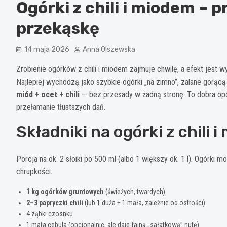
Ogórki z chili i miodem – 
przekąskę
14 maja 2026
Anna Olszewska
Zrobienie ogórków z chili i miodem zajmuje chwilę, a efekt jest 
Najlepiej wychodzą jako szybkie ogórki „na zimno”, zalane gorącą
miód + ocet + chili
— bez przesady w żadną stronę. To dobra opcja
przełamanie tłustszych dań.
Składniki na ogórki z chili 
Porcja na ok. 2 słoiki po 500 ml (albo 1 większy ok. 1 l). Ogórki
chrupkości.
1 kg ogórków gruntowych
(świeżych, twardych)
2–3 papryczki chili
(lub 1 duża + 1 mała, zależnie od ostrości)
4 ząbki czosnku
1 mała cebula (opcjonalnie, ale daje fajną „sałatkową” nutę)