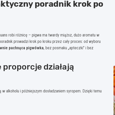
aktyczny poradnik krok po
Niuans robi różnicę – pigwa ma twardy miąższ, dużo aromatu w
Ten poradnik prowadzi krok po kroku przez cały proces: od wyboru
sywnie pachnąca pigwówka
, bez posmaku „apteczki” i bez
e proporcje działają
ą w alkoholu i późniejszym dosładzaniem syropem. Dzięki temu