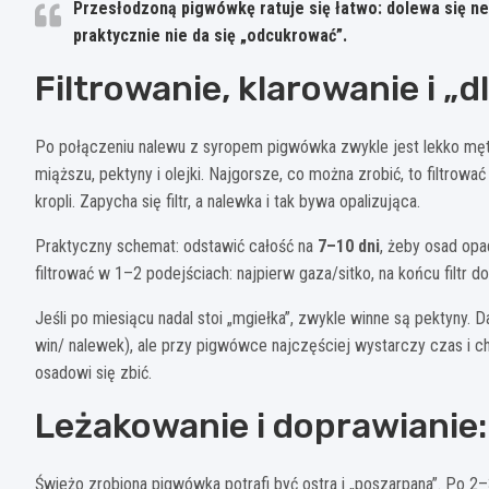
Przesłodzoną pigwówkę ratuje się łatwo: dolewa się n
praktycznie nie da się „odcukrować”.
Filtrowanie, klarowanie i „
Po połączeniu nalewu z syropem pigwówka zwykle jest lekko mętn
miąższu, pektyny i olejki. Najgorsze, co można zrobić, to filtrować
kropli. Zapycha się filtr, a nalewka i tak bywa opalizująca.
Praktyczny schemat: odstawić całość na
7–10 dni
, żeby osad opa
filtrować w 1–2 podejściach: najpierw gaza/sitko, na końcu filtr do
Jeśli po miesiącu nadal stoi „mgiełka”, zwykle winne są pektyny.
win/ nalewek), ale przy pigwówce najczęściej wystarczy czas i c
osadowi się zbić.
Leżakowanie i doprawianie:
Świeżo zrobiona pigwówka potrafi być ostra i „poszarpana”. Po 2–3 