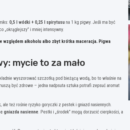
miks:
0,5 l wódki + 0,25 l spirytusu
na 1 kg pigwy. Jeśli ma być
o „okrąglejszy” i mniej intensywny.
 względem alkoholu albo zbyt krótka maceracja. Pigwa
y: mycie to za mało
kładnie wyszorować szczotką pod bieżącą wodą, bo to właśnie na
 muszą być zdrowe – jedna nadpsuta sztuka potrafi zepsuć aromat
 ale też rośnie ryzyko goryczki z pestek i gniazd nasiennych.
ąc gniazda nasienne
. Pestki i „środek” mogą dorzucić cierpkości, a