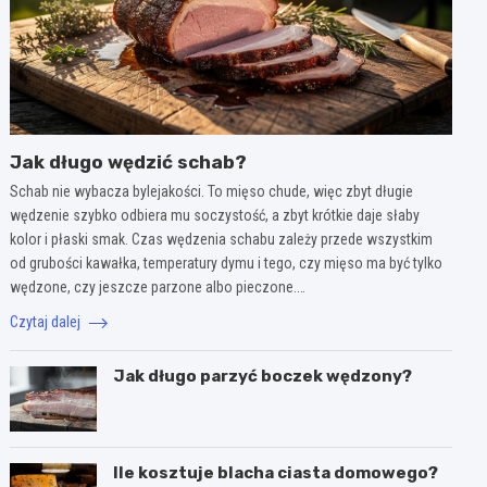
Jak długo wędzić schab?
Schab nie wybacza bylejakości. To mięso chude, więc zbyt długie
wędzenie szybko odbiera mu soczystość, a zbyt krótkie daje słaby
kolor i płaski smak. Czas wędzenia schabu zależy przede wszystkim
od grubości kawałka, temperatury dymu i tego, czy mięso ma być tylko
wędzone, czy jeszcze parzone albo pieczone.…
Czytaj dalej
Jak długo parzyć boczek wędzony?
Ile kosztuje blacha ciasta domowego?