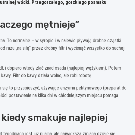
eutralnej wódki. Przegorzałego, gorzkiego posmaku
dlaczego mętnieje”
a. To normalne – w syropie i w nalewie pływają drobne cząstki
 od razu „na siłę” przez drobny filtr i wycisnąć wszystko do suchej
dł, i dopiero wtedy zlać znad osadu (najlepiej wężykiem). Potem
 kawy. Filtr do kawy działa wolno, ale robi robotę.
 Da się to przyspieszyć, używając enzymu pektynowego (preparat do
hłód: postawienie na kilka dni w chłodniejszym miejscu pomaga
 kiedy smakuje najlepiej
tygodniach jest już pijalna, ale największa zmiana dzieje się