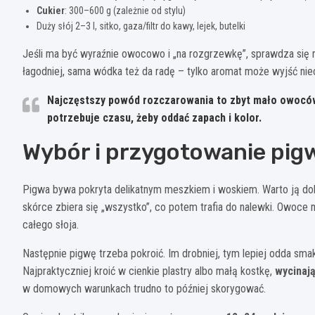
Cukier
: 300–600 g (zależnie od stylu)
Duży słój 2–3 l, sitko, gaza/filtr do kawy, lejek, butelki
Jeśli ma być wyraźnie owocowo i „na rozgrzewkę”, sprawdza się 
łagodniej, sama wódka też da radę – tylko aromat może wyjść niec
Najczęstszy powód rozczarowania to zbyt mało owoców
potrzebuje czasu, żeby oddać zapach i kolor.
Wybór i przygotowanie pigw
Pigwa bywa pokryta delikatnym meszkiem i woskiem. Warto ją do
skórce zbiera się „wszystko”, co potem trafia do nalewki. Owoce
całego słoja.
Następnie pigwę trzeba pokroić. Im drobniej, tym lepiej odda smak,
Najpraktyczniej kroić w cienkie plastry albo małą kostkę,
wycinaj
w domowych warunkach trudno to później skorygować.