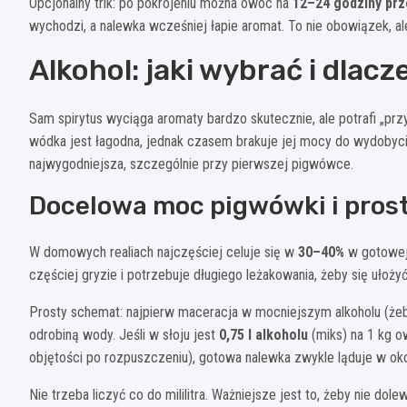
Opcjonalny trik: po pokrojeniu można owoc na
12–24 godziny pr
wychodzi, a nalewka wcześniej łapie aromat. To nie obowiązek, a
Alkohol: jaki wybrać i dla
Sam spirytus wyciąga aromaty bardzo skutecznie, ale potrafi „przy
wódka jest łagodna, jednak czasem brakuje jej mocy do wydobycia 
najwygodniejsza, szczególnie przy pierwszej pigwówce.
Docelowa moc pigwówki i prost
W domowych realiach najczęściej celuje się w
30–40%
w gotowej
częściej gryzie i potrzebuje długiego leżakowania, żeby się ułożyć
Prosty schemat: najpierw maceracja w mocniejszym alkoholu (że
odrobiną wody. Jeśli w słoju jest
0,75 l alkoholu
(miks) na 1 kg o
objętości po rozpuszczeniu), gotowa nalewka zwykle ląduje w oko
Nie trzeba liczyć co do mililitra. Ważniejsze jest to, żeby nie do