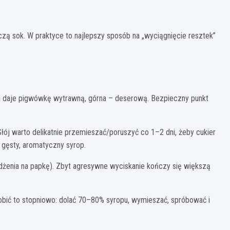
czą sok. W praktyce to najlepszy sposób na „wyciągnięcie resztek”
ca daje pigwówkę wytrawną, górna – deserową. Bezpieczny punkt
łój warto delikatnie przemieszać/poruszyć co 1–2 dni, żeby cukier
gęsty, aromatyczny syrop.
dżenia na papkę). Zbyt agresywne wyciskanie kończy się większą
robić to stopniowo: dolać 70–80% syropu, wymieszać, spróbować i