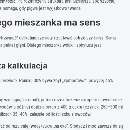
zemrozić
. Po rozmrożeniu struktura jest luźniejsza, sok szybciej
le pomaga, gdy pigwa jest wyjątkowo twarda.
czego mieszanka ma sens
trzasnąć” delikatniejsze nuty i zostawić ostrzejszy finisz. Sama
pełnej głębi. Dlatego mieszanka wódki i spirytusu jest
a kalkulacja
 nalewce. Poniżej 30% bywa zbyt „kompotowo”, powyżej 45%
.
by wyciągnąć aromat), potem rozcieńczenie syropem i ewentualnie
woców, a później dojdzie syrop z 400 g cukru (czyli ok. 250–300 ml
licach 35–40%, zależnie od ilości soku z owoców.
lewać od razu całej wody/cukru „na oko”. Słodycz i moc zawsze da się