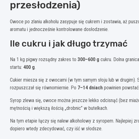
przesłodzenia)
Owoce po zlaniu alkoholu zasypuje się cukrem i zostawia, aż pusz
aromatu i jednocześnie kontrolowane dosłodzenie.
Ile cukru i jak długo trzymać
Na 1 kg pigwy rozsądny zakres to
300–600 g
cukru. Dolna grani
startu:
400 g
.
Cukier miesza się z owocami (w tym samym słoju lub w drugim). S
rozpuszczał się równomiernie. Po
7–14 dniach
powinien powstać 
Syrop zlewa się, owoce można jeszcze lekko odcisnąć (bez miaż
mętnością i większą ilością „drobnic” w butelkach.
Na tym etapie łączy się nalew alkoholowy z syropem. Najlepiej z
dopiero wtedy zdecydować, czy iść w słodsze.