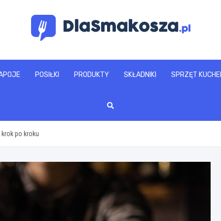
www.dlasmakosza.pl
APOJE
POSIŁKI
PRODUKTY
SKŁADNIKI
SPRZĘT KUCHE
 krok po kroku