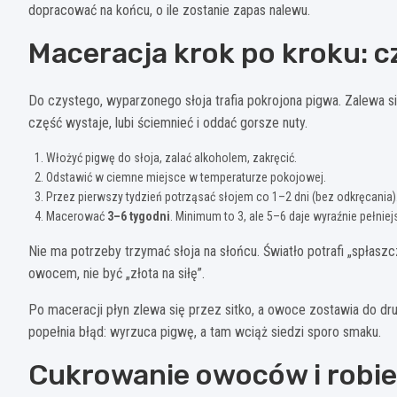
dopracować na końcu, o ile zostanie zapas nalewu.
Maceracja krok po kroku: cz
Do czystego, wyparzonego słoja trafia pokrojona pigwa. Zalewa si
część wystaje, lubi ściemnieć i oddać gorsze nuty.
Włożyć pigwę do słoja, zalać alkoholem, zakręcić.
Odstawić w ciemne miejsce w temperaturze pokojowej.
Przez pierwszy tydzień potrząsać słojem co 1–2 dni (bez odkręcania)
Macerować
3–6 tygodni
. Minimum to 3, ale 5–6 daje wyraźnie pełnie
Nie ma potrzeby trzymać słoja na słońcu. Światło potrafi „spłasz
owocem, nie być „złota na siłę”.
Po maceracji płyn zlewa się przez sitko, a owoce zostawia do d
popełnia błąd: wyrzuca pigwę, a tam wciąż siedzi sporo smaku.
Cukrowanie owoców i robie