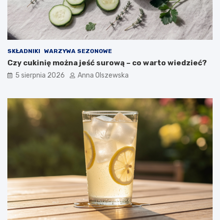
n
o
w
o
c
SKŁADNIKI
WARZYWA SEZONOWE
z
Czy cukinię można jeść surową – co warto wiedzieć?
e
s
5 sierpnia 2026
Anna Olszewska
n
e
j
k
u
c
h
n
i
?