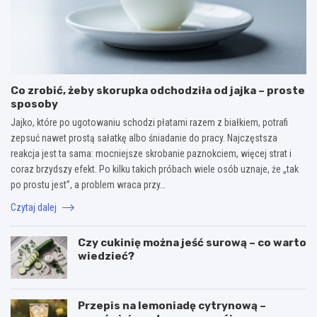
Co zrobić, żeby skorupka odchodziła od jajka – proste
sposoby
Jajko, które po ugotowaniu schodzi płatami razem z białkiem, potrafi
zepsuć nawet prostą sałatkę albo śniadanie do pracy. Najczęstsza
reakcja jest ta sama: mocniejsze skrobanie paznokciem, więcej strat i
coraz brzydszy efekt. Po kilku takich próbach wiele osób uznaje, że „tak
po prostu jest”, a problem wraca przy…
Czytaj dalej
Czy cukinię można jeść surową – co warto
wiedzieć?
Przepis na lemoniadę cytrynową –