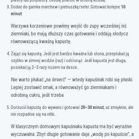
Dodać do garnka marchew i pietruszkę/seler. Gotować kolejne
10
minut
.
Warzywa korzeniowe powinny wejść do zupy wcześniej niż
ziemniaki, bo mają dłuższy czas gotowania i oddają słodycz
równoważącą kwaśną kapustę.
Zająć się kapustą. Jeśli jest bardzo kwaśna lub słona, przepłukać ją
szybko w zimnej wodzie (raz) i odcisnąć. Jeśli kapusta jest długa,
posiekać ją 2–3 razy nożem na desce.
Nie warto płukać „na śmierć” — wtedy kapuśniak robi się płaski.
Lepiej zostawić smak, a równoważyć go ziemniakami i
odrobiną cukru, jeśli trzeba.
Dorzucić kapustę do wywaru i gotować
20–30 minut
, aż zmięknie, ale
nie rozpadnie się na nitki.
W klasycznym domowym kapuśniaku kapusta ma być wyraźnie
wyczuwalna. Zbyt długie gotowanie daje „wodę po kapuście”, a