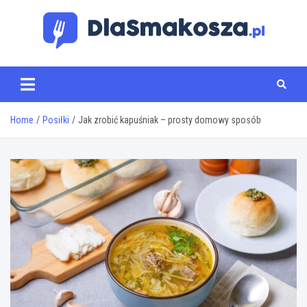
Skip
to
content
www.dlasmakosza.pl
Home
Posiłki
Jak zrobić kapuśniak – prosty domowy sposób