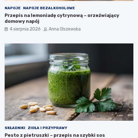
NAPOJE
NAPOJE BEZALKOHOLOWE
Przepis na lemoniadę cytrynową – orzeźwiający
domowy napój
4 sierpnia 2026
Anna Olszewska
SKŁADNIKI
ZIOŁA I PRZYPRAWY
Pesto z pietruszki – przepis na szybki sos