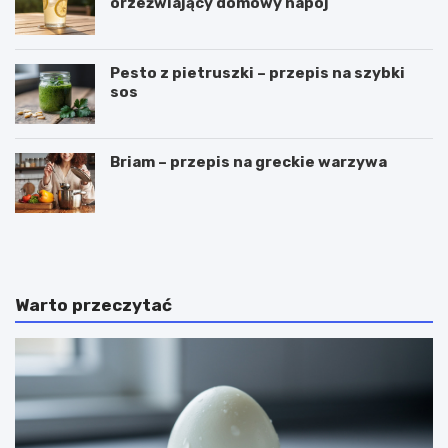
orzeźwiający domowy napój
Pesto z pietruszki – przepis na szybki
sos
Briam – przepis na greckie warzywa
C
P
z
u
y
c
g
h
a
a
Warto przeczytać
l
r
a
k
r
i
e
d
t
o
k
l
i
o
m
d