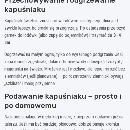
Przechowywanie i odgrzewanie
kapuśniaku
Kapuśniak świetnie znosi noc w lodówce: następnego dnia jest
zwykle lepszy, bo smaki się przegryzają. Po ostudzeniu przełożyć
garnek do lodówki (albo zupę do pojemników) i trzymać
do 3–4
dni
.
Odgrzewać na małym ogniu, tylko do wyraźnego podgrzania. Jeśli
zupa mocno zgęstniała, dolać odrobinę wody i dosypać szczyptę
majeranku na świeżo. Mrożenie jest możliwe, ale lepiej mrozić bez
ziemniaków (jeśli planowane) — po rozmrożeniu ziemniaki bywają
„szkliste” i mniej przyjemne.
Podawanie kapuśniaku – prosto i
po domowemu
Najlepiej smakuje w głębokiej misce, z pieprzem dodanym już na
talerzu. Jeśli ma być bardziej obiadowo, dobrze pasuje kromka