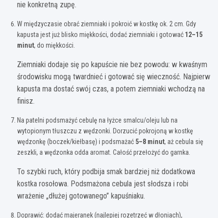
nie konkretną zupę.
W międzyczasie obrać ziemniaki i pokroić w kostkę ok. 2 cm. Gdy
kapusta jest już blisko miękkości, dodać ziemniaki i gotować
12–15
minut
, do miękkości.
Ziemniaki dodaje się po kapuście nie bez powodu: w kwaśnym
środowisku mogą twardnieć i gotować się wieczność. Najpierw
kapusta ma dostać swój czas, a potem ziemniaki wchodzą na
finisz.
Na patelni podsmażyć cebulę na łyżce smalcu/oleju lub na
wytopionym tłuszczu z wędzonki. Dorzucić pokrojoną w kostkę
wędzonkę (boczek/kiełbasę) i podsmażać
5–8 minut
, aż cebula się
zeszkli, a wędzonka odda aromat. Całość przełożyć do garnka.
To szybki ruch, który podbija smak bardziej niż dodatkowa
kostka rosołowa. Podsmażona cebula jest słodsza i robi
wrażenie „dłużej gotowanego” kapuśniaku.
Doprawić: dodać majeranek (najlepiej rozetrzeć w dłoniach),