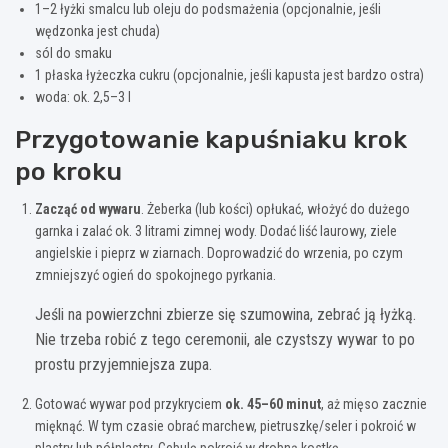
1–2 łyżki smalcu lub oleju do podsmażenia (opcjonalnie, jeśli
wędzonka jest chuda)
sól do smaku
1 płaska łyżeczka cukru (opcjonalnie, jeśli kapusta jest bardzo ostra)
woda: ok. 2,5–3 l
Przygotowanie kapuśniaku krok
po kroku
Zacząć od wywaru
. Żeberka (lub kości) opłukać, włożyć do dużego
garnka i zalać ok. 3 litrami zimnej wody. Dodać liść laurowy, ziele
angielskie i pieprz w ziarnach. Doprowadzić do wrzenia, po czym
zmniejszyć ogień do spokojnego pyrkania.
Jeśli na powierzchni zbierze się szumowina, zebrać ją łyżką.
Nie trzeba robić z tego ceremonii, ale czystszy wywar to po
prostu przyjemniejsza zupa.
Gotować wywar pod przykryciem
ok. 45–60 minut
, aż mięso zacznie
mięknąć. W tym czasie obrać marchew, pietruszkę/seler i pokroić w
plastry lub półplastry. Cebulę pokroić w drobną kostkę.