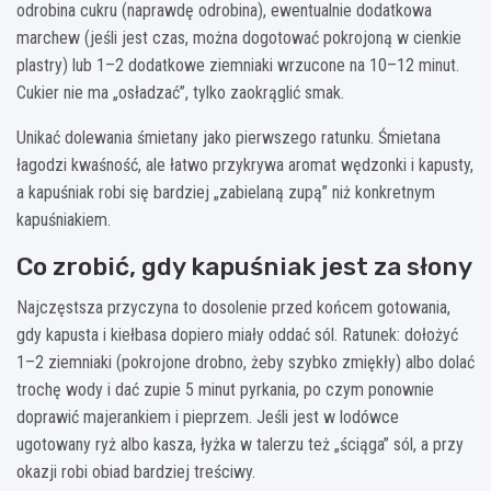
odrobina cukru (naprawdę odrobina), ewentualnie dodatkowa
marchew (jeśli jest czas, można dogotować pokrojoną w cienkie
plastry) lub 1–2 dodatkowe ziemniaki wrzucone na 10–12 minut.
Cukier nie ma „osładzać”, tylko zaokrąglić smak.
Unikać dolewania śmietany jako pierwszego ratunku. Śmietana
łagodzi kwaśność, ale łatwo przykrywa aromat wędzonki i kapusty,
a kapuśniak robi się bardziej „zabielaną zupą” niż konkretnym
kapuśniakiem.
Co zrobić, gdy kapuśniak jest za słony
Najczęstsza przyczyna to dosolenie przed końcem gotowania,
gdy kapusta i kiełbasa dopiero miały oddać sól. Ratunek: dołożyć
1–2 ziemniaki (pokrojone drobno, żeby szybko zmiękły) albo dolać
trochę wody i dać zupie 5 minut pyrkania, po czym ponownie
doprawić majerankiem i pieprzem. Jeśli jest w lodówce
ugotowany ryż albo kasza, łyżka w talerzu też „ściąga” sól, a przy
okazji robi obiad bardziej treściwy.