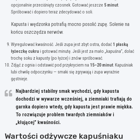
opcjonalnie przeciśnięty czosnek. Gotować jeszcze
5 minut
.
Spróbować i dopiero teraz zdecydować o soli.
Kapusta i wędzonka potrafią mocno posolić zupę. Solenie na
końcu oszczędza nerwów.
Wyregulować kwaśność. Jeśli zupa jest zbyt ostra, dodać
1 płaską
łyżeczkę cukru
i gotować minutę. Jeśli jest za mało „kapuśna”, dolać
trochę soku z kapusty (po łyżce) i znów spróbować.
Zdjąć z ognia i odstawić pod przykryciem na
15–20 minut
. Kapuśniak
lubi chwilę odpoczynku — smaki się zgrywają i zupa wyraźnie
gęstnieje.
Najbardziej stabilny smak wychodzi, gdy kapusta
dochodzi w wywarze wcześniej, a ziemniaki trafiają do
garnka dopiero wtedy, gdy kapusta jest prawie miękka.
To rozwiązuje problem twardych ziemniaków i
„kłującej” kwaśności.
Wartości odżywcze kapuśniaku