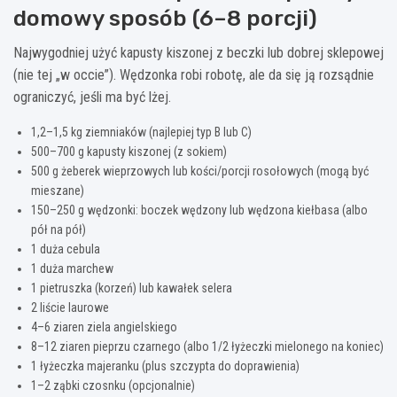
domowy sposób (6–8 porcji)
Najwygodniej użyć kapusty kiszonej z beczki lub dobrej sklepowej
(nie tej „w occie”). Wędzonka robi robotę, ale da się ją rozsądnie
ograniczyć, jeśli ma być lżej.
1,2–1,5 kg ziemniaków (najlepiej typ B lub C)
500–700 g kapusty kiszonej (z sokiem)
500 g żeberek wieprzowych lub kości/porcji rosołowych (mogą być
mieszane)
150–250 g wędzonki: boczek wędzony lub wędzona kiełbasa (albo
pół na pół)
1 duża cebula
1 duża marchew
1 pietruszka (korzeń) lub kawałek selera
2 liście laurowe
4–6 ziaren ziela angielskiego
8–12 ziaren pieprzu czarnego (albo 1/2 łyżeczki mielonego na koniec)
1 łyżeczka majeranku (plus szczypta do doprawienia)
1–2 ząbki czosnku (opcjonalnie)