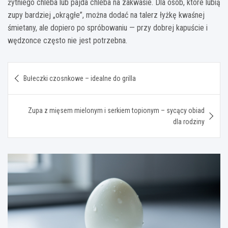
żytniego chleba lub pajda chleba na zakwasie. Dla osób, które lubią
zupy bardziej „okrągłe”, można dodać na talerz łyżkę kwaśnej
śmietany, ale dopiero po spróbowaniu — przy dobrej kapuście i
wędzonce często nie jest potrzebna.
Nawigacja
Bułeczki czosnkowe – idealne do grilla
wpisu
Zupa z mięsem mielonym i serkiem topionym – sycący obiad
dla rodziny