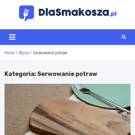
Skip
to
content
www.dlasmakosza.pl
Home
Wpisy
Serwowanie potraw
Kategoria:
Serwowanie potraw