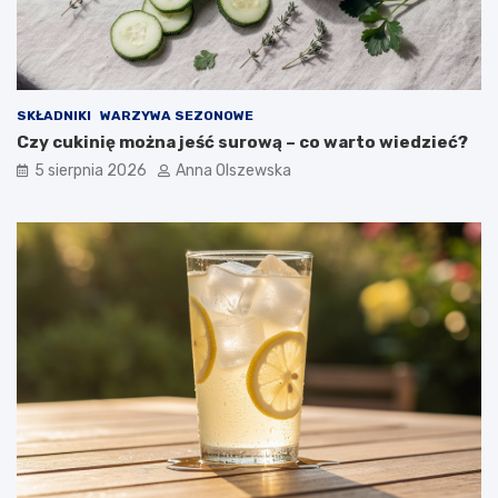
n
o
w
o
c
SKŁADNIKI
WARZYWA SEZONOWE
z
Czy cukinię można jeść surową – co warto wiedzieć?
e
s
5 sierpnia 2026
Anna Olszewska
n
e
j
k
u
c
h
n
i
?