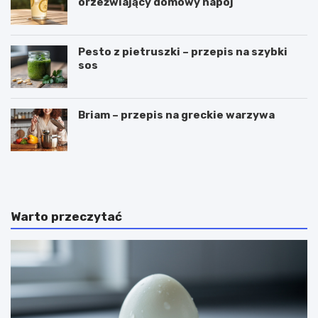
orzeźwiający domowy napój
Pesto z pietruszki – przepis na szybki
sos
Briam – przepis na greckie warzywa
C
P
z
u
y
c
g
h
a
a
Warto przeczytać
l
r
a
k
r
i
e
d
t
o
k
l
i
o
m
d