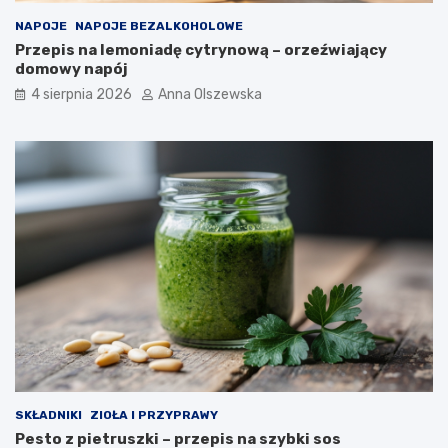
NAPOJE
NAPOJE BEZALKOHOLOWE
Przepis na lemoniadę cytrynową – orzeźwiający
domowy napój
4 sierpnia 2026
Anna Olszewska
SKŁADNIKI
ZIOŁA I PRZYPRAWY
Pesto z pietruszki – przepis na szybki sos