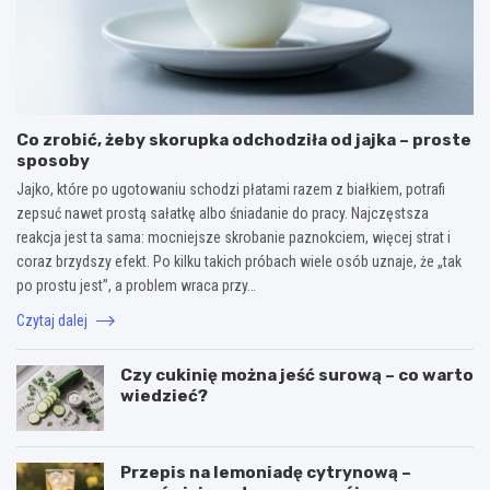
Co zrobić, żeby skorupka odchodziła od jajka – proste
sposoby
Jajko, które po ugotowaniu schodzi płatami razem z białkiem, potrafi
zepsuć nawet prostą sałatkę albo śniadanie do pracy. Najczęstsza
reakcja jest ta sama: mocniejsze skrobanie paznokciem, więcej strat i
coraz brzydszy efekt. Po kilku takich próbach wiele osób uznaje, że „tak
po prostu jest”, a problem wraca przy…
Czytaj dalej
Czy cukinię można jeść surową – co warto
wiedzieć?
Przepis na lemoniadę cytrynową –