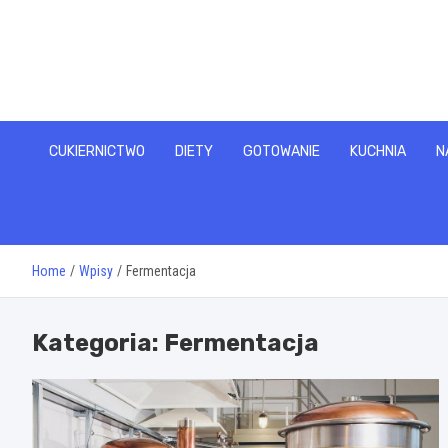
Skip
to
content
CUKIERNICTWO
DIETY
GOTOWANIE
KUCHNIA
N
Home
Wpisy
Fermentacja
Kategoria:
Fermentacja