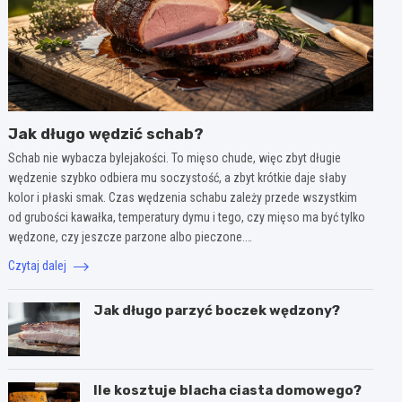
Jak długo wędzić schab?
Schab nie wybacza bylejakości. To mięso chude, więc zbyt długie
wędzenie szybko odbiera mu soczystość, a zbyt krótkie daje słaby
kolor i płaski smak. Czas wędzenia schabu zależy przede wszystkim
od grubości kawałka, temperatury dymu i tego, czy mięso ma być tylko
wędzone, czy jeszcze parzone albo pieczone.…
Czytaj dalej
Jak długo parzyć boczek wędzony?
Ile kosztuje blacha ciasta domowego?