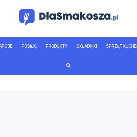
www.dlasmakosza.pl
APOJE
POSIŁKI
PRODUKTY
SKŁADNIKI
SPRZĘT KUCHE