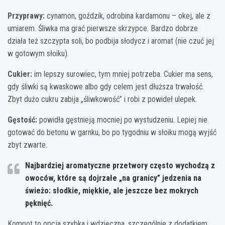
Przyprawy:
cynamon, goździk, odrobina kardamonu – okej, ale z
umiarem. Śliwka ma grać pierwsze skrzypce. Bardzo dobrze
działa też szczypta soli, bo podbija słodycz i aromat (nie czuć jej
w gotowym słoiku).
Cukier:
im lepszy surowiec, tym mniej potrzeba. Cukier ma sens,
gdy śliwki są kwaskowe albo gdy celem jest dłuższa trwałość.
Zbyt dużo cukru zabija „śliwkowość” i robi z powideł ulepek.
Gęstość:
powidła gęstnieją mocniej po wystudzeniu. Lepiej nie
gotować do betonu w garnku, bo po tygodniu w słoiku mogą wyjść
zbyt zwarte.
Najbardziej aromatyczne przetwory często wychodzą z
owoców, które są dojrzałe „na granicy” jedzenia na
świeżo: słodkie, miękkie, ale jeszcze bez mokrych
pęknięć.
Kompot to opcja szybka i wdzięczna, szczególnie z dodatkiem