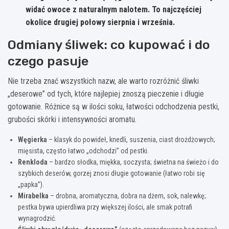
widać owoce z naturalnym nalotem. To najczęściej
okolice
drugiej połowy sierpnia
i
września
.
Odmiany śliwek: co kupować i do
czego pasuje
Nie trzeba znać wszystkich nazw, ale warto rozróżnić śliwki
„deserowe” od tych, które najlepiej znoszą pieczenie i długie
gotowanie. Różnice są w ilości soku, łatwości odchodzenia pestki,
grubości skórki i intensywności aromatu.
Węgierka
– klasyk do powideł, knedli, suszenia, ciast drożdżowych;
mięsista, często łatwo „odchodzi” od pestki.
Renkloda
– bardzo słodka, miękka, soczysta; świetna na świeżo i do
szybkich deserów, gorzej znosi długie gotowanie (łatwo robi się
„papka”).
Mirabelka
– drobna, aromatyczna, dobra na dżem, sok, nalewkę;
pestka bywa upierdliwa przy większej ilości, ale smak potrafi
wynagrodzić.