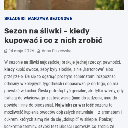
SKŁADNIKI
WARZYWA SEZONOWE
Sezon na śliwki – kiedy
kupować i co z nich zrobić
14 maja 2026
Anna Olszewska
W sezonie na śliwki najczęściej brakuje jednej rzeczy: pewności,
kiedy
kupić owoce, żeby były słodkie, a nie „kartonowe” albo
przejrzałe. Da się to ogarnąć prostym schematem: rozpoznać
odmiany w kolejnych tygodniach i dopasować je do tego, co ma
powstać w kuchni. Śliwki potrafią być genialne, ale tylko wtedy, gdy
trafiają do właściwego zastosowania (inne do jedzenia, inne do
powideł, inne do pieczenia).
Największa wartość
sezonu to
możliwość kupienia owoców dojrzałych naturalnie – z aromatem i
cukrem, których zimą nie da się „dokupić” w sklepie. Poniżej:
konkretne terminy, szybki test jakości i pomysły, co zrobić ze