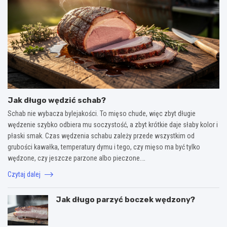
Jak długo wędzić schab?
Schab nie wybacza bylejakości. To mięso chude, więc zbyt długie
wędzenie szybko odbiera mu soczystość, a zbyt krótkie daje słaby kolor i
płaski smak. Czas wędzenia schabu zależy przede wszystkim od
grubości kawałka, temperatury dymu i tego, czy mięso ma być tylko
wędzone, czy jeszcze parzone albo pieczone.…
Czytaj dalej
Jak długo parzyć boczek wędzony?