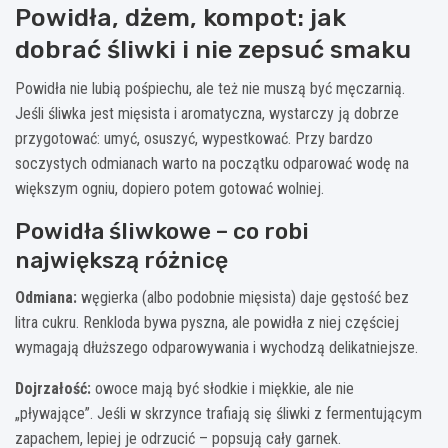
Powidła, dżem, kompot: jak
dobrać śliwki i nie zepsuć smaku
Powidła nie lubią pośpiechu, ale też nie muszą być męczarnią.
Jeśli śliwka jest mięsista i aromatyczna, wystarczy ją dobrze
przygotować: umyć, osuszyć, wypestkować. Przy bardzo
soczystych odmianach warto na początku odparować wodę na
większym ogniu, dopiero potem gotować wolniej.
Powidła śliwkowe – co robi
największą różnicę
Odmiana:
węgierka (albo podobnie mięsista) daje gęstość bez
litra cukru. Renkloda bywa pyszna, ale powidła z niej częściej
wymagają dłuższego odparowywania i wychodzą delikatniejsze.
Dojrzałość:
owoce mają być słodkie i miękkie, ale nie
„pływające”. Jeśli w skrzynce trafiają się śliwki z fermentującym
zapachem, lepiej je odrzucić – popsują cały garnek.