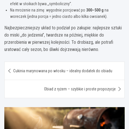
efekt w słoikach bywa „symboliczny”.
Na mrożenie na zimę: wygodnie porcjować po
300–500 g
na
woreczek (jedna porcja = jedno ciasto albo kilka owsianek).
Najbezpieczniejszy układ to podział po zakupie: najlepsze sztuki
do miski „do jedzenia”, twardsze na później, miękkie do
przerobienia w pierwszej kolejności. To drobiazg, ale potrafi
uratować cały sezon, bo śliwki dojrzewają nierówno.
Nawigacja
Cukinia marynowana po włosku – idealny dodatek do obiadu
wpisu
Obiad z ryżem – szybkie i proste propozycje