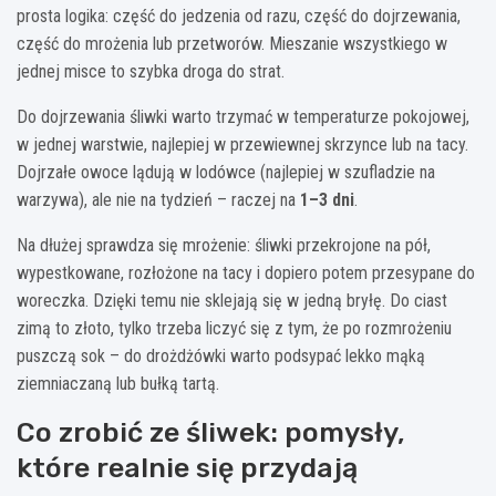
prosta logika: część do jedzenia od razu, część do dojrzewania,
część do mrożenia lub przetworów. Mieszanie wszystkiego w
jednej misce to szybka droga do strat.
Do dojrzewania śliwki warto trzymać w temperaturze pokojowej,
w jednej warstwie, najlepiej w przewiewnej skrzynce lub na tacy.
Dojrzałe owoce lądują w lodówce (najlepiej w szufladzie na
warzywa), ale nie na tydzień – raczej na
1–3 dni
.
Na dłużej sprawdza się mrożenie: śliwki przekrojone na pół,
wypestkowane, rozłożone na tacy i dopiero potem przesypane do
woreczka. Dzięki temu nie sklejają się w jedną bryłę. Do ciast
zimą to złoto, tylko trzeba liczyć się z tym, że po rozmrożeniu
puszczą sok – do drożdżówki warto podsypać lekko mąką
ziemniaczaną lub bułką tartą.
Co zrobić ze śliwek: pomysły,
które realnie się przydają