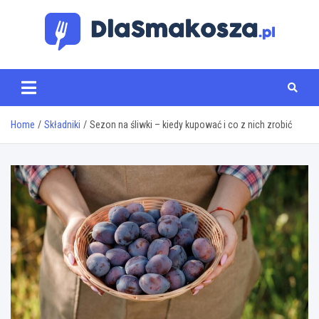
Skip
to
content
www.dlasmakosza.pl
Home
Składniki
Sezon na śliwki – kiedy kupować i co z nich zrobić