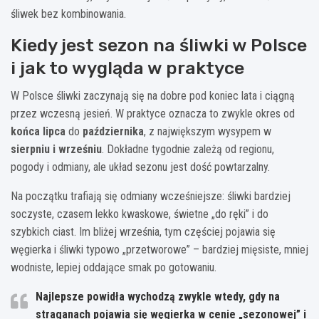
śliwek bez kombinowania.
Kiedy jest sezon na śliwki w Polsce
i jak to wygląda w praktyce
W Polsce śliwki zaczynają się na dobre pod koniec lata i ciągną
przez wczesną jesień. W praktyce oznacza to zwykle okres od
końca lipca
do
października
, z największym wysypem w
sierpniu i wrześniu
. Dokładne tygodnie zależą od regionu,
pogody i odmiany, ale układ sezonu jest dość powtarzalny.
Na początku trafiają się odmiany wcześniejsze: śliwki bardziej
soczyste, czasem lekko kwaskowe, świetne „do ręki” i do
szybkich ciast. Im bliżej września, tym częściej pojawia się
węgierka i śliwki typowo „przetworowe” – bardziej mięsiste, mniej
wodniste, lepiej oddające smak po gotowaniu.
Najlepsze powidła wychodzą zwykle wtedy, gdy na
straganach pojawia się węgierka w cenie „sezonowej” i