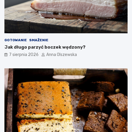
ć
d
o
n
o
w
o
GOTOWANIE
SMAŻENIE
c
Jak długo parzyć boczek wędzony?
z
e
7 sierpnia 2026
Anna Olszewska
s
n
e
j
k
u
c
h
n
i
?