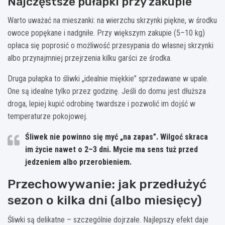
Najczęstsze pułapki przy zakupie
Warto uważać na mieszanki: na wierzchu skrzynki piękne, w środku
owoce popękane i nadgniłe. Przy większym zakupie (5–10 kg)
opłaca się poprosić o możliwość przesypania do własnej skrzynki
albo przynajmniej przejrzenia kilku garści ze środka.
Druga pułapka to śliwki „idealnie miękkie” sprzedawane w upale.
One są idealne tylko przez godzinę. Jeśli do domu jest dłuższa
droga, lepiej kupić odrobinę twardsze i pozwolić im dojść w
temperaturze pokojowej.
Śliwek nie powinno się myć „na zapas”. Wilgoć skraca
im życie nawet o
2–3 dni
. Mycie ma sens tuż przed
jedzeniem albo przerobieniem.
Przechowywanie: jak przedłużyć
sezon o kilka dni (albo miesięcy)
Śliwki są delikatne – szczególnie dojrzałe. Najlepszy efekt daje