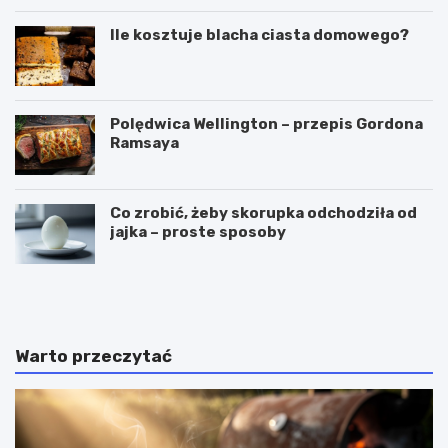
Ile kosztuje blacha ciasta domowego?
Polędwica Wellington – przepis Gordona
Ramsaya
Co zrobić, żeby skorupka odchodziła od
jajka – proste sposoby
C
P
z
u
y
c
g
h
a
a
Warto przeczytać
l
r
a
k
r
i
e
d
t
o