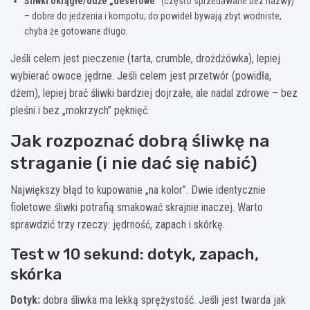
Śliwki okrągłe/duże „deserowe”
(często sprzedawane bez nazwy)
– dobre do jedzenia i kompotu; do powideł bywają zbyt wodniste,
chyba że gotowane długo.
Jeśli celem jest pieczenie (tarta, crumble, drożdżówka), lepiej
wybierać owoce jędrne. Jeśli celem jest przetwór (powidła,
dżem), lepiej brać śliwki bardziej dojrzałe, ale nadal zdrowe – bez
pleśni i bez „mokrzych” pęknięć.
Jak rozpoznać dobrą śliwkę na
straganie (i nie dać się nabić)
Największy błąd to kupowanie „na kolor”. Dwie identycznie
fioletowe śliwki potrafią smakować skrajnie inaczej. Warto
sprawdzić trzy rzeczy: jędrność, zapach i skórkę.
Test w 10 sekund: dotyk, zapach,
skórka
Dotyk:
dobra śliwka ma lekką sprężystość. Jeśli jest twarda jak