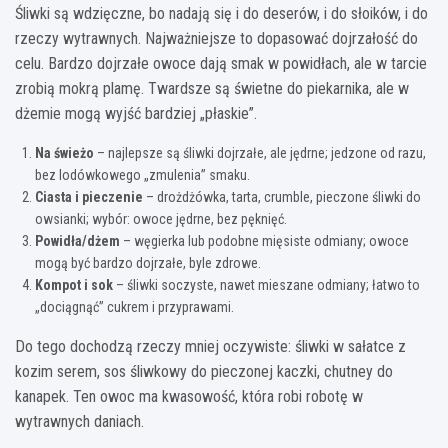
Śliwki są wdzięczne, bo nadają się i do deserów, i do słoików, i do
rzeczy wytrawnych. Najważniejsze to dopasować dojrzałość do
celu. Bardzo dojrzałe owoce dają smak w powidłach, ale w tarcie
zrobią mokrą plamę. Twardsze są świetne do piekarnika, ale w
dżemie mogą wyjść bardziej „płaskie”.
Na świeżo
– najlepsze są śliwki dojrzałe, ale jędrne; jedzone od razu,
bez lodówkowego „zmulenia” smaku.
Ciasta i pieczenie
– drożdżówka, tarta, crumble, pieczone śliwki do
owsianki; wybór: owoce jędrne, bez pęknięć.
Powidła/dżem
– węgierka lub podobne mięsiste odmiany; owoce
mogą być bardzo dojrzałe, byle zdrowe.
Kompot i sok
– śliwki soczyste, nawet mieszane odmiany; łatwo to
„dociągnąć” cukrem i przyprawami.
Do tego dochodzą rzeczy mniej oczywiste: śliwki w sałatce z
kozim serem, sos śliwkowy do pieczonej kaczki, chutney do
kanapek. Ten owoc ma kwasowość, która robi robotę w
wytrawnych daniach.