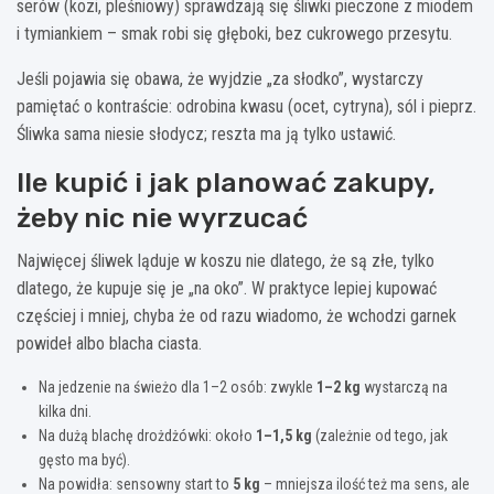
serów (kozi, pleśniowy) sprawdzają się śliwki pieczone z miodem
i tymiankiem – smak robi się głęboki, bez cukrowego przesytu.
Jeśli pojawia się obawa, że wyjdzie „za słodko”, wystarczy
pamiętać o kontraście: odrobina kwasu (ocet, cytryna), sól i pieprz.
Śliwka sama niesie słodycz; reszta ma ją tylko ustawić.
Ile kupić i jak planować zakupy,
żeby nic nie wyrzucać
Najwięcej śliwek ląduje w koszu nie dlatego, że są złe, tylko
dlatego, że kupuje się je „na oko”. W praktyce lepiej kupować
częściej i mniej, chyba że od razu wiadomo, że wchodzi garnek
powideł albo blacha ciasta.
Na jedzenie na świeżo dla 1–2 osób: zwykle
1–2 kg
wystarczą na
kilka dni.
Na dużą blachę drożdżówki: około
1–1,5 kg
(zależnie od tego, jak
gęsto ma być).
Na powidła: sensowny start to
5 kg
– mniejsza ilość też ma sens, ale