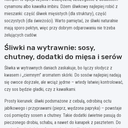
cynamonu albo kawałka imbiru. Dżem śliwkowy najlepiej robić z
mieszanki: część śliwek mięsistych (dla struktury), część
soczystych (dla świeżości). Warto pamiętać, że śliwki naturalnie
mają sporo pektyn, więc przy dobrym odparowaniu nie trzeba
żelujących cudów.
Śliwki na wytrawnie: sosy,
chutney, dodatki do mięsa i serów
Śliwka w wytrawnych daniach zaskakuje, bo łączy słodycz z
kwasem i „ciemnym” aromatem skórki. Do sosów najlepiej nadają
się owoce dojrzałe, ale wciąż jędrne – wtedy łatwiej kontrolować,
czy sos będzie gładki, czy z kawałkami.
Prosty kierunek: śliwki podsmażone z cebulą, odrobiną octu
jabłkowego i przyprawami (pieprz, wędzona papryka) – powstaje
coś pomiędzy sosem a chutney. Takie dodatki świetnie pasują do
pieczonego drobiu, schabu, a nawet do kanapek z pasztetem. Do