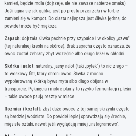
kamień, będzie mdła (dojrzeje, ale nie zawsze nabierze smaku).
Jeśli ugina się jak gąbka, jest po prostu przejrzała i w torbie
zamieni się w kompot. Do ciasta najlepsza jest śliwka jędrna; do
powideł może być miększa.
Zapach:
dojrzała śliwka pachnie przy szypułce i w okolicy „szwu”
(tej naturalnej kreski na skórce). Brak zapachu często oznacza, że
owoc został zebrany zbyt wcześnie albo długo leżał w chłodni.
Skórka i nalot:
naturalny, jasny nalot (taki „pyłek”) to nic złego –
to woskowy filtr, który chroni owoc. Śliwka z mocno
wypolerowaną skórką bywa myta albo długo obijana w
transporcie. Pęknięcia i mokre plamy to ryzyko fermentacji i pleśni
– takie owoce psują resztę w misce.
Rozmiar i kształt:
zbyt duże owoce z tej samej skrzynki często
są bardziej wodniste. Do powideł lepiej sprawdzają się średnie,
mięsiste sztuki, nawet jeśli wyglądają mniej „instagramowo”.