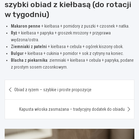
szybki obiad z kiełbasą (do rotacji
w tygodniu)
Makaron penne
+ kiełbasa + pomidory z puszki + czosnek + natka.
Ryż
+ kiełbasa + papryka + groszek mrożony + przyprawa
wędzona/ostra.
Ziemniaki z patelni
+ kiełbasa + cebula + ogórek kiszony obok.
Bulgur
+ kiełbasa + cukinia + pomidor + sok z cytryny na koniec.
Blacha z piekarnika
: ziemniaki + kiełbasa + cebula + papryka, podane
z prostym sosem czosnkowym.
Nawigacja
Obiad z ryżem – szybkie i proste propozycje
wpisu
Kapusta włoska zasmażana – tradycyjny dodatek do obiadu