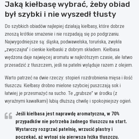
Jaką kiełbasę wybrać, żeby obiad
był szybki i nie wyszedł tłusty
Do szybkich obiadów najlepiej działają kiełbasy, które dobrze
znoszą krótkie smażenie i nie rozpadają się po podgrzaniu.
Najwygodniejsze są: śląska, podwawelska, toruńska, zwykła
„zwyczajna” i cienkie kiełbaski z dobrym składem. Kiełbasa
wędzona daje najwięcej aromatu w najkrótszym czasie, ale łatwo
przesadzić z tłuszczem, jeśli na patelni wyląduje razem z olejem.
Warto patrzeć na dwie rzeczy: stopień rozdrobnienia mięsa i ilość
tłuszczu. Kiełbasy drobno mielone szybciej puszczają sok i
łatwiej je przesmażyć na sucho. Te „grubsze” w środku (z
wyraźnymi kawałkami) lubią dłuższą chwilę i spokojniejszy ogień.
Jeśli kiełbasa jest naprawdę aromatyczna, w
70%
przypadków nie potrzeba żadnego tłuszczu na start.
Wystarczy rozgrzać patelnię, wrzucić plastry i
poczekać, aż wytopi się pierwsza łyżka tłuszczu.