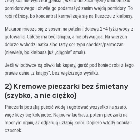
Żeby sos nie wyszedł „płaski”, warto dorzucić łyżkę koncentratu
pomidorowego i chwilę go podsmażyć zanim wejdą pomidory. To
robi różnicę, bo koncentrat karmelizuje się na tłuszczu z kiełbasy.
Makaron miesza się z sosem na patelni i dolewa 2–4 łyżki wody z
gotowania. Całość ma być lśniąca, a nie pływająca. Na wierzch
dobrze wchodzi natka albo tarty ser typu cheddar/parmezan
(niewiele, bo kiełbasa już „ciągnie” smak).
Jeśli w lodówce są oliwki lub kapary, garść pod koniec robi z tego
prawie danie „z knajpy”, bez większego wysiłku.
2) Kremowe pieczarki bez śmietany
(szybko, a nie ciężko)
Pieczarki potrafią puścić wodę i ugotować wszystko na szaro,
więc liczy się kolejność. Najpierw kiełbasa, potem pieczarki na
mocnym ogniu, aż odparują i złapią kolor. Dopiero wtedy cebula i
czosnek.