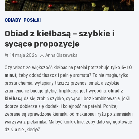
OBIADY
POSIŁKI
Obiad z kiełbasą – szybkie i
sycące propozycje
14 maja 2026
Anna Olszewska
Czy wiesz że większość kiełbas na patelni potrzebuje tylko
6–10
minut
, żeby oddać tłuszcz i pełnię aromatu? To nie magia, tylko
prosta chemia: wytapiany tłuszcz przenosi smak, a szybkie
zrumienienie buduje głębię. Implikacja jest wygodna:
obiad z
kiełbasą
da się zrobić szybko, sycąco i bez kombinowania, jeśli
dobrze dobierze się dodatki i kolejność na patelni. Poniżej
zebrane są sprawdzone kierunki: od makaronu i ryżu po ziemniaki i
warzywa z piekarnika. Ma być konkretnie, żeby dało się ugotować
dziś, a nie „kiedyś”.