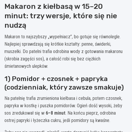
Makaron z kiełbasą w 15–20
minut: trzy wersje, które się nie
nudzą
Makaron to najszybszy „wypełniacz”, bo gotuje się równolegle.
Najlepiej sprawdzają się krótkie kształty: penne, świderki,
muszelki. Do patelni trafia odrobina wody z gotowania makaronu
(skrobia zagęści sos), a całość robi się bez ciężkich
śmietanowych ulepków.
1) Pomidor + czosnek + papryka
(codzienniak, który zawsze smakuje)
Na patelnię trafia zrumieniona kiełbasa i cebula, potem czosnek,
papryka w kostkę i puszka pomidorów. Ogień dość wysoki, żeby
sos zredukował się w
6–8 minut
. Na końcu pieprz, odrobina
ostrej papryki i łyżeczka cukru, jeśli pomidory są kwaśne.