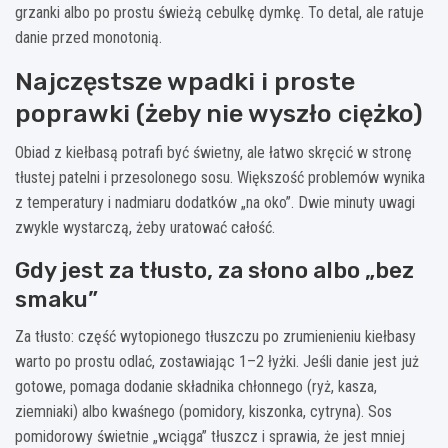
grzanki albo po prostu świeżą cebulkę dymkę. To detal, ale ratuje
danie przed monotonią.
Najczęstsze wpadki i proste
poprawki (żeby nie wyszło ciężko)
Obiad z kiełbasą potrafi być świetny, ale łatwo skręcić w stronę
tłustej patelni i przesolonego sosu. Większość problemów wynika
z temperatury i nadmiaru dodatków „na oko”. Dwie minuty uwagi
zwykle wystarczą, żeby uratować całość.
Gdy jest za tłusto, za słono albo „bez
smaku”
Za tłusto: część wytopionego tłuszczu po zrumienieniu kiełbasy
warto po prostu odlać, zostawiając 1–2 łyżki. Jeśli danie jest już
gotowe, pomaga dodanie składnika chłonnego (ryż, kasza,
ziemniaki) albo kwaśnego (pomidory, kiszonka, cytryna). Sos
pomidorowy świetnie „wciąga” tłuszcz i sprawia, że jest mniej