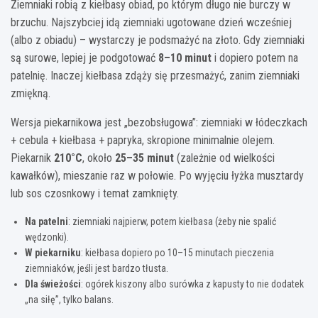
Ziemniaki robią z kiełbasy obiad, po którym długo nie burczy w
brzuchu. Najszybciej idą ziemniaki ugotowane dzień wcześniej
(albo z obiadu) – wystarczy je podsmażyć na złoto. Gdy ziemniaki
są surowe, lepiej je podgotować
8–10 minut
i dopiero potem na
patelnię. Inaczej kiełbasa zdąży się przesmażyć, zanim ziemniaki
zmiękną.
Wersja piekarnikowa jest „bezobsługowa”: ziemniaki w łódeczkach
+ cebula + kiełbasa + papryka, skropione minimalnie olejem.
Piekarnik
210°C
, około
25–35 minut
(zależnie od wielkości
kawałków), mieszanie raz w połowie. Po wyjęciu łyżka musztardy
lub sos czosnkowy i temat zamknięty.
Na patelni
: ziemniaki najpierw, potem kiełbasa (żeby nie spalić
wędzonki).
W piekarniku
: kiełbasa dopiero po 10–15 minutach pieczenia
ziemniaków, jeśli jest bardzo tłusta.
Dla świeżości
: ogórek kiszony albo surówka z kapusty to nie dodatek
„na siłę”, tylko balans.