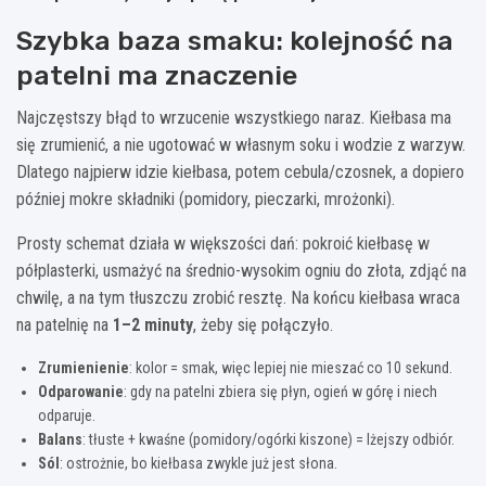
Szybka baza smaku: kolejność na
patelni ma znaczenie
Najczęstszy błąd to wrzucenie wszystkiego naraz. Kiełbasa ma
się zrumienić, a nie ugotować w własnym soku i wodzie z warzyw.
Dlatego najpierw idzie kiełbasa, potem cebula/czosnek, a dopiero
później mokre składniki (pomidory, pieczarki, mrożonki).
Prosty schemat działa w większości dań: pokroić kiełbasę w
półplasterki, usmażyć na średnio-wysokim ogniu do złota, zdjąć na
chwilę, a na tym tłuszczu zrobić resztę. Na końcu kiełbasa wraca
na patelnię na
1–2 minuty
, żeby się połączyło.
Zrumienienie
: kolor = smak, więc lepiej nie mieszać co 10 sekund.
Odparowanie
: gdy na patelni zbiera się płyn, ogień w górę i niech
odparuje.
Balans
: tłuste + kwaśne (pomidory/ogórki kiszone) = lżejszy odbiór.
Sól
: ostrożnie, bo kiełbasa zwykle już jest słona.