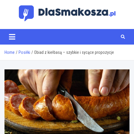
Skip
to
content
www.dlasmakosza.pl
Home
Posiłki
Obiad z kiełbasą – szybkie i sycące propozycje