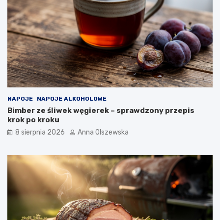
e
b
m
r
?
a
ć
d
o
n
o
w
o
NAPOJE
NAPOJE ALKOHOLOWE
c
Bimber ze śliwek węgierek – sprawdzony przepis
z
krok po kroku
e
s
8 sierpnia 2026
Anna Olszewska
n
e
j
k
u
c
h
n
i