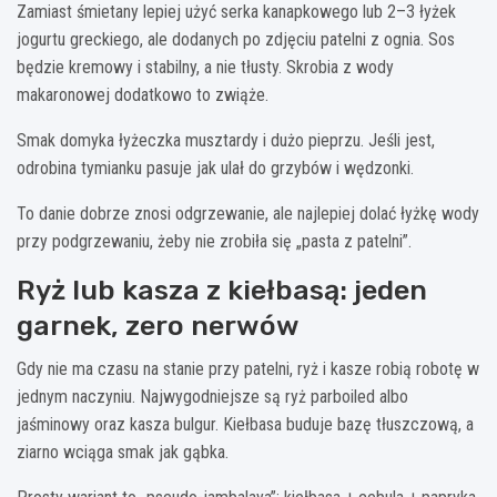
Zamiast śmietany lepiej użyć serka kanapkowego lub 2–3 łyżek
jogurtu greckiego, ale dodanych po zdjęciu patelni z ognia. Sos
będzie kremowy i stabilny, a nie tłusty. Skrobia z wody
makaronowej dodatkowo to zwiąże.
Smak domyka łyżeczka musztardy i dużo pieprzu. Jeśli jest,
odrobina tymianku pasuje jak ulał do grzybów i wędzonki.
To danie dobrze znosi odgrzewanie, ale najlepiej dolać łyżkę wody
przy podgrzewaniu, żeby nie zrobiła się „pasta z patelni”.
Ryż lub kasza z kiełbasą: jeden
garnek, zero nerwów
Gdy nie ma czasu na stanie przy patelni, ryż i kasze robią robotę w
jednym naczyniu. Najwygodniejsze są ryż parboiled albo
jaśminowy oraz kasza bulgur. Kiełbasa buduje bazę tłuszczową, a
ziarno wciąga smak jak gąbka.