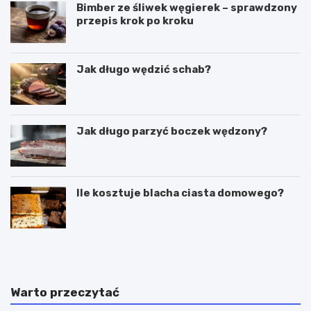
Bimber ze śliwek węgierek – sprawdzony
przepis krok po kroku
Jak długo wędzić schab?
Jak długo parzyć boczek wędzony?
Ile kosztuje blacha ciasta domowego?
C
P
z
u
y
c
g
h
a
a
Warto przeczytać
l
r
a
k