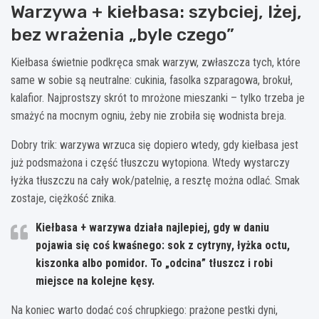
Warzywa + kiełbasa: szybciej, lżej,
bez wrażenia „byle czego”
Kiełbasa świetnie podkręca smak warzyw, zwłaszcza tych, które
same w sobie są neutralne: cukinia, fasolka szparagowa, brokuł,
kalafior. Najprostszy skrót to mrożone mieszanki – tylko trzeba je
smażyć na mocnym ogniu, żeby nie zrobiła się wodnista breja.
Dobry trik: warzywa wrzuca się dopiero wtedy, gdy kiełbasa jest
już podsmażona i część tłuszczu wytopiona. Wtedy wystarczy
łyżka tłuszczu na cały wok/patelnię, a resztę można odlać. Smak
zostaje, ciężkość znika.
Kiełbasa + warzywa działa najlepiej, gdy w daniu
pojawia się coś kwaśnego:
sok z cytryny
, łyżka octu,
kiszonka albo pomidor. To „odcina” tłuszcz i robi
miejsce na kolejne kęsy.
Na koniec warto dodać coś chrupkiego: prażone pestki dyni,