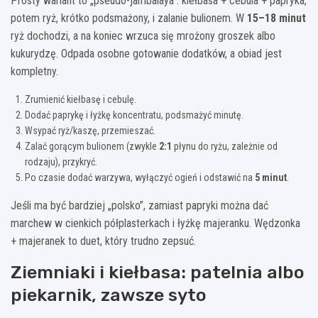
Prosty wariant to „pseudo-jambalaya”: kiełbasa + cebula + papryka,
potem ryż, krótko podsmażony, i zalanie bulionem. W
15–18 minut
ryż dochodzi, a na koniec wrzuca się mrożony groszek albo
kukurydzę. Odpada osobne gotowanie dodatków, a obiad jest
kompletny.
Zrumienić kiełbasę i cebulę.
Dodać paprykę i łyżkę koncentratu, podsmażyć minutę.
Wsypać ryż/kaszę, przemieszać.
Zalać gorącym bulionem (zwykle
2:1
płynu do ryżu, zależnie od
rodzaju), przykryć.
Po czasie dodać warzywa, wyłączyć ogień i odstawić na
5 minut
.
Jeśli ma być bardziej „polsko”, zamiast papryki można dać
marchew w cienkich półplasterkach i łyżkę majeranku. Wędzonka
+ majeranek to duet, który trudno zepsuć.
Ziemniaki i kiełbasa: patelnia albo
piekarnik, zawsze syto