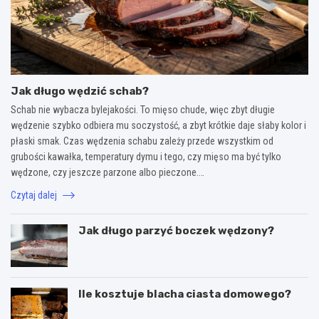
Jak długo wędzić schab?
Schab nie wybacza bylejakości. To mięso chude, więc zbyt długie
wędzenie szybko odbiera mu soczystość, a zbyt krótkie daje słaby kolor i
płaski smak. Czas wędzenia schabu zależy przede wszystkim od
grubości kawałka, temperatury dymu i tego, czy mięso ma być tylko
wędzone, czy jeszcze parzone albo pieczone.…
Czytaj dalej
Jak długo parzyć boczek wędzony?
Ile kosztuje blacha ciasta domowego?