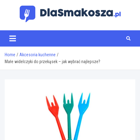
Skip
to
content
www.dlasmakosza.pl
Home
Akcesoria kuchenne
Małe widelczyki do przekąsek – jak wybrać najlepsze?