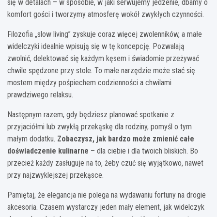
się w detalach – w sposobie, w jaki serwujemy jedzenie, dbamy o
komfort gości i tworzymy atmosferę wokół zwykłych czynności.
Filozofia „slow living” zyskuje coraz więcej zwolenników, a małe
widelczyki idealnie wpisują się w tę koncepcję. Pozwalają
zwolnić, delektować się każdym kęsem i świadomie przeżywać
chwile spędzone przy stole. To małe narzędzie może stać się
mostem między pośpiechem codzienności a chwilami
prawdziwego relaksu.
Następnym razem, gdy będziesz planować spotkanie z
przyjaciółmi lub zwykłą przekąskę dla rodziny, pomyśl o tym
małym dodatku.
Zobaczysz, jak bardzo może zmienić całe
doświadczenie kulinarne
– dla ciebie i dla twoich bliskich. Bo
przecież każdy zasługuje na to, żeby czuć się wyjątkowo, nawet
przy najzwyklejszej przekąsce.
Pamiętaj, że elegancja nie polega na wydawaniu fortuny na drogie
akcesoria. Czasem wystarczy jeden mały element, jak widelczyk