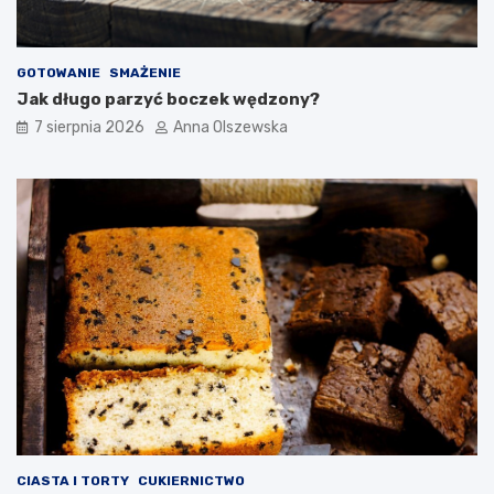
o
w
o
GOTOWANIE
SMAŻENIE
c
Jak długo parzyć boczek wędzony?
z
e
7 sierpnia 2026
Anna Olszewska
s
n
e
j
k
u
c
h
n
i
?
CIASTA I TORTY
CUKIERNICTWO