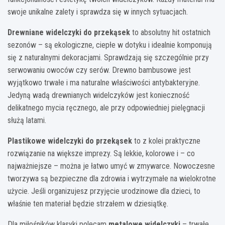
swoje unikalne zalety i sprawdza się w innych sytuacjach.
Drewniane widelczyki do przekąsek
to absolutny hit ostatnich
sezonów – są ekologiczne, ciepłe w dotyku i idealnie komponują
się z naturalnymi dekoracjami. Sprawdzają się szczególnie przy
serwowaniu owoców czy serów. Drewno bambusowe jest
wyjątkowo trwałe i ma naturalne właściwości antybakteryjne.
Jedyną wadą drewnianych widelczyków jest konieczność
delikatnego mycia ręcznego, ale przy odpowiedniej pielęgnacji
służą latami.
Plastikowe widelczyki do przekąsek
to z kolei praktyczne
rozwiązanie na większe imprezy. Są lekkie, kolorowe i – co
najważniejsze – można je łatwo umyć w zmywarce. Nowoczesne
tworzywa są bezpieczne dla zdrowia i wytrzymałe na wielokrotne
użycie. Jeśli organizujesz przyjęcie urodzinowe dla dzieci, to
właśnie ten materiał będzie strzałem w dziesiątkę.
Dla miłośników klasyki polecam
metalowe widelczyki
– trwałe,