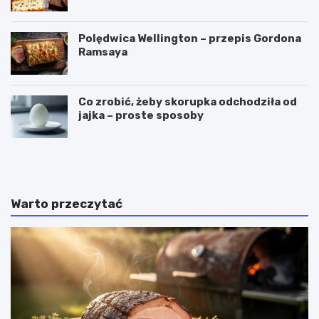
Polędwica Wellington – przepis Gordona
Ramsaya
Co zrobić, żeby skorupka odchodziła od
jajka – proste sposoby
C
P
z
u
y
c
g
h
a
a
Warto przeczytać
l
r
a
k
r
i
e
d
t
o
k
l
i
o
m
d
o
ó