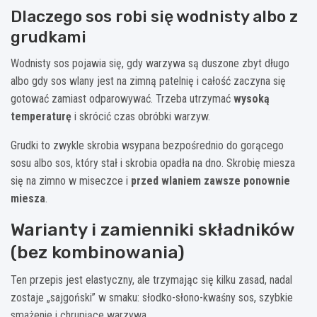
Dlaczego sos robi się wodnisty albo z
grudkami
Wodnisty sos pojawia się, gdy warzywa są duszone zbyt długo
albo gdy sos wlany jest na zimną patelnię i całość zaczyna się
gotować zamiast odparowywać. Trzeba utrzymać
wysoką
temperaturę
i skrócić czas obróbki warzyw.
Grudki to zwykle skrobia wsypana bezpośrednio do gorącego
sosu albo sos, który stał i skrobia opadła na dno. Skrobię miesza
się na zimno w miseczce i
przed wlaniem zawsze ponownie
miesza
.
Warianty i zamienniki składników
(bez kombinowania)
Ten przepis jest elastyczny, ale trzymając się kilku zasad, nadal
zostaje „sajgoński” w smaku: słodko-słono-kwaśny sos, szybkie
smażenie i chrupiące warzywa.