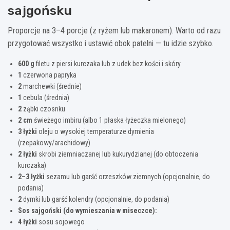
sajgońsku
Proporcje na 3–4 porcje (z ryżem lub makaronem). Warto od razu
przygotować wszystko i ustawić obok patelni — tu idzie szybko.
600 g
filetu z piersi kurczaka lub z udek bez kości i skóry
1
czerwona papryka
2
marchewki (średnie)
1
cebula (średnia)
2
ząbki czosnku
2 cm
świeżego imbiru (albo 1 płaska łyżeczka mielonego)
3 łyżki
oleju o wysokiej temperaturze dymienia
(rzepakowy/arachidowy)
2 łyżki
skrobi ziemniaczanej lub kukurydzianej (do obtoczenia
kurczaka)
2–3 łyżki
sezamu lub garść orzeszków ziemnych (opcjonalnie, do
podania)
2
dymki lub garść kolendry (opcjonalnie, do podania)
Sos sajgoński (do wymieszania w miseczce):
4 łyżki
sosu sojowego