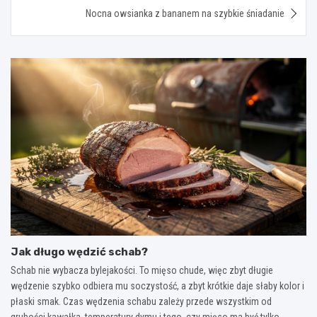
Nocna owsianka z bananem na szybkie śniadanie
Jak długo wędzić schab?
Schab nie wybacza bylejakości. To mięso chude, więc zbyt długie
wędzenie szybko odbiera mu soczystość, a zbyt krótkie daje słaby kolor i
płaski smak. Czas wędzenia schabu zależy przede wszystkim od
grubości kawałka, temperatury dymu i tego, czy mięso ma być tylko