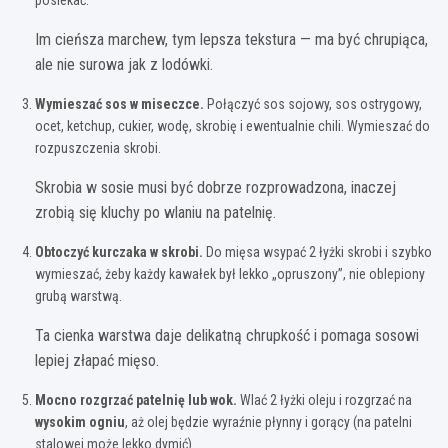
Im cieńsza marchew, tym lepsza tekstura — ma być chrupiąca,
ale nie surowa jak z lodówki.
Wymieszać sos w miseczce.
Połączyć sos sojowy, sos ostrygowy,
ocet, ketchup, cukier, wodę, skrobię i ewentualnie chili. Wymieszać do
rozpuszczenia skrobi.
Skrobia w sosie musi być dobrze rozprowadzona, inaczej
zrobią się kluchy po wlaniu na patelnię.
Obtoczyć kurczaka w skrobi.
Do mięsa wsypać 2 łyżki skrobi i szybko
wymieszać, żeby każdy kawałek był lekko „opruszony”, nie oblepiony
grubą warstwą.
Ta cienka warstwa daje delikatną chrupkość i pomaga sosowi
lepiej złapać mięso.
Mocno rozgrzać patelnię lub wok.
Wlać 2 łyżki oleju i rozgrzać na
wysokim ogniu
, aż olej będzie wyraźnie płynny i gorący (na patelni
stalowej może lekko dymić).