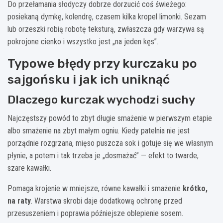
Do przełamania słodyczy dobrze dorzucić coś świeżego:
posiekaną dymkę, kolendrę, czasem kilka kropel limonki. Sezam
lub orzeszki robią robotę teksturą, zwłaszcza gdy warzywa są
pokrojone cienko i wszystko jest „na jeden kęs”.
Typowe błędy przy kurczaku po
sajgońsku i jak ich uniknąć
Dlaczego kurczak wychodzi suchy
Najczęstszy powód to zbyt długie smażenie w pierwszym etapie
albo smażenie na zbyt małym ogniu. Kiedy patelnia nie jest
porządnie rozgrzana, mięso puszcza sok i gotuje się we własnym
płynie, a potem i tak trzeba je „dosmażać” — efekt to twarde,
szare kawałki.
Pomaga krojenie w mniejsze, równe kawałki i smażenie
krótko,
na raty
. Warstwa skrobi daje dodatkową ochronę przed
przesuszeniem i poprawia późniejsze oblepienie sosem.