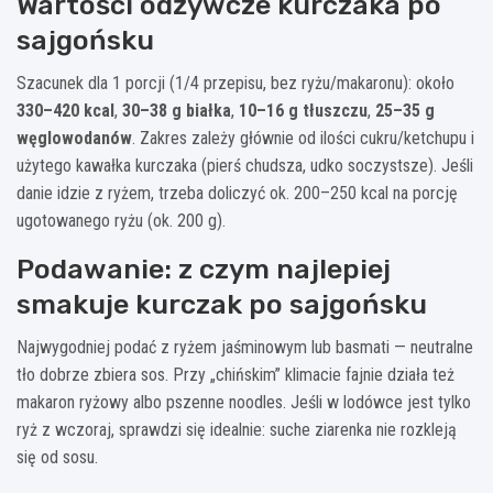
Wartości odżywcze kurczaka po
sajgońsku
Szacunek dla 1 porcji (1/4 przepisu, bez ryżu/makaronu): około
330–420 kcal
,
30–38 g białka
,
10–16 g tłuszczu
,
25–35 g
węglowodanów
. Zakres zależy głównie od ilości cukru/ketchupu i
użytego kawałka kurczaka (pierś chudsza, udko soczystsze). Jeśli
danie idzie z ryżem, trzeba doliczyć ok. 200–250 kcal na porcję
ugotowanego ryżu (ok. 200 g).
Podawanie: z czym najlepiej
smakuje kurczak po sajgońsku
Najwygodniej podać z ryżem jaśminowym lub basmati — neutralne
tło dobrze zbiera sos. Przy „chińskim” klimacie fajnie działa też
makaron ryżowy albo pszenne noodles. Jeśli w lodówce jest tylko
ryż z wczoraj, sprawdzi się idealnie: suche ziarenka nie rozkleją
się od sosu.