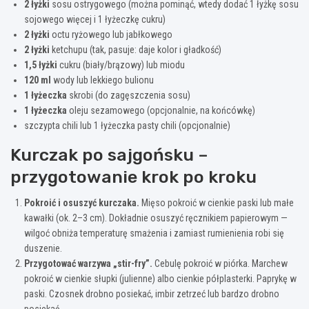
2 łyżki
sosu ostrygowego (można pominąć, wtedy dodać 1 łyżkę sosu
sojowego więcej i 1 łyżeczkę cukru)
2 łyżki
octu ryżowego lub jabłkowego
2 łyżki
ketchupu (tak, pasuje: daje kolor i gładkość)
1,5 łyżki
cukru (biały/brązowy) lub miodu
120 ml
wody lub lekkiego bulionu
1 łyżeczka
skrobi (do zagęszczenia sosu)
1 łyżeczka
oleju sezamowego (opcjonalnie, na końcówkę)
szczypta chili lub 1 łyżeczka pasty chili (opcjonalnie)
Kurczak po sajgońsku –
przygotowanie krok po kroku
Pokroić i osuszyć kurczaka.
Mięso pokroić w cienkie paski lub małe
kawałki (ok. 2–3 cm). Dokładnie osuszyć ręcznikiem papierowym —
wilgoć obniża temperaturę smażenia i zamiast rumienienia robi się
duszenie.
Przygotować warzywa „stir-fry”.
Cebulę pokroić w piórka. Marchew
pokroić w cienkie słupki (julienne) albo cienkie półplasterki. Paprykę w
paski. Czosnek drobno posiekać, imbir zetrzeć lub bardzo drobno
posiekać.