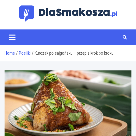
Skip
to
content
www.dlasmakosza.pl
Home
Posiłki
Kurczak po sajgońsku – przepis krok po kroku