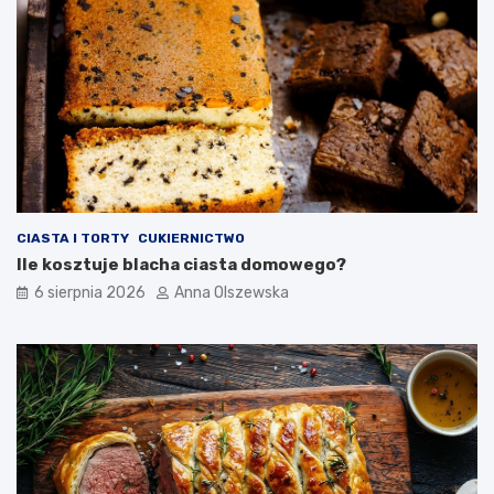
u
c
h
n
i
?
CIASTA I TORTY
CUKIERNICTWO
Ile kosztuje blacha ciasta domowego?
6 sierpnia 2026
Anna Olszewska