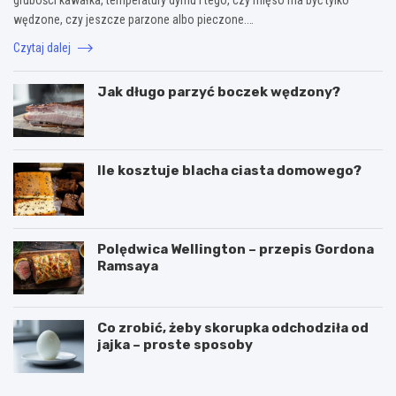
wędzone, czy jeszcze parzone albo pieczone.…
Czytaj dalej
Jak długo parzyć boczek wędzony?
Ile kosztuje blacha ciasta domowego?
Polędwica Wellington – przepis Gordona
Ramsaya
Co zrobić, żeby skorupka odchodziła od
jajka – proste sposoby
C
P
z
u