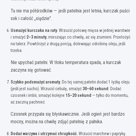
Tu nie ma półśrodków — jeśli patelnia jest letnia, kurczak puści
sok i całość „siądzie”.
Usmażyć kurczaka na raty.
Wrzucić połowę mięsa w jednej warstwie
i smażyć
2–3 minuty
, mieszając co chwilę, aż się zrumieni. Przełożyć
na talerz. Powtórzyć z drugą porcją, dolewając odrobinę oleju, jeśli
trzeba.
Nie upychać patelni. W tłoku temperatura spada, a kurczak
zaczyna się gotować.
Szybko podsmażyć aromaty.
Do tej samej patelni dodać 1 łyżkę oleju
(jeśli jest sucho). Wrzucić cebulę, smażyć
30–60 sekund
. Dodać
czosnek i imbir, smażyć kolejne
15–20 sekund
— tylko do momentu,
aż zaczną pachnieć.
Czosnek przypala się błyskawicznie. Jeśli ogień jest bardzo
mocny, można na chwilę zdjąć patelnię z palnika.
Dodać warzywa i utrzymać chrupkość.
Wrzucić marchew i paprykę.