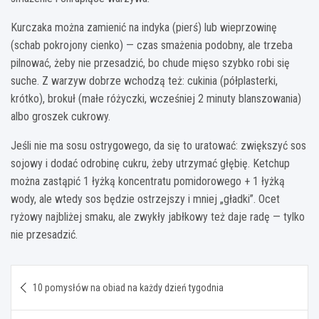
Kurczaka można zamienić na indyka (pierś) lub wieprzowinę
(schab pokrojony cienko) — czas smażenia podobny, ale trzeba
pilnować, żeby nie przesadzić, bo chude mięso szybko robi się
suche. Z warzyw dobrze wchodzą też: cukinia (półplasterki,
krótko), brokuł (małe różyczki, wcześniej 2 minuty blanszowania)
albo groszek cukrowy.
Jeśli nie ma sosu ostrygowego, da się to uratować: zwiększyć sos
sojowy i dodać odrobinę cukru, żeby utrzymać głębię. Ketchup
można zastąpić 1 łyżką koncentratu pomidorowego + 1 łyżką
wody, ale wtedy sos będzie ostrzejszy i mniej „gładki”. Ocet
ryżowy najbliżej smaku, ale zwykły jabłkowy też daje radę — tylko
nie przesadzić.
Nawigacja
10 pomysłów na obiad na każdy dzień tygodnia
wpisu