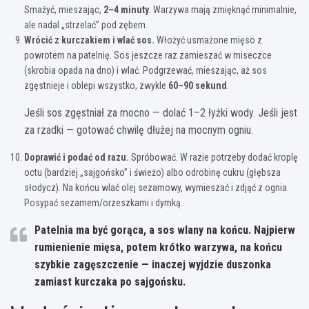
Smażyć, mieszając,
2–4 minuty
. Warzywa mają zmięknąć minimalnie,
ale nadal „strzelać” pod zębem.
Wrócić z kurczakiem i wlać sos.
Włożyć usmażone mięso z
powrotem na patelnię. Sos jeszcze raz zamieszać w miseczce
(skrobia opada na dno) i wlać. Podgrzewać, mieszając, aż sos
zgęstnieje i oblepi wszystko, zwykle
60–90 sekund
.
Jeśli sos zgęstniał za mocno — dolać 1–2 łyżki wody. Jeśli jest
za rzadki — gotować chwilę dłużej na mocnym ogniu.
Doprawić i podać od razu.
Spróbować. W razie potrzeby dodać kroplę
octu (bardziej „sajgońsko” i świeżo) albo odrobinę cukru (głębsza
słodycz). Na końcu wlać olej sezamowy, wymieszać i zdjąć z ognia.
Posypać sezamem/orzeszkami i dymką.
Patelnia ma być gorąca, a sos wlany na końcu.
Najpierw
rumienienie mięsa, potem krótko warzywa, na końcu
szybkie zagęszczenie — inaczej wyjdzie duszonka
zamiast kurczaka po sajgońsku.