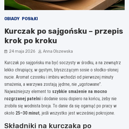
OBIADY
POSIŁKI
Kurczak po sajgońsku – przepis
krok po kroku
24 maja 2026
Anna Olszewska
Kurczak po sajgońsku ma być soczysty w środku, a na zewnątrz
lekko chrupiący, w gęstym, błyszczącym sosie o słodko-słonej
nucie. Aromat czosnku i imbiru wchodzi od pierwszej minuty
smażenia, a warzywa zostają jędrne, nie „ugotowane”.
Najważniejszy element to
szybkie smażenie na mocno
rozgrzanej patelni
i dodanie sosu dopiero na końcu, żeby nie
zrobiła się wodnista breja. To danie da się ogarnąć po pracy w
około
25–30 minut
, jeśli wszystko jest wcześniej pokrojone.
Składniki na kurczaka po