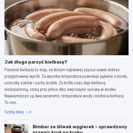
Jak długo parzyć kiełbasę?
Parzenie kiełbasy to etap, na którym najłatwiej zepsuć nawet dobrze
przygotowany wyrób. Za wysoka temperatura powoduje pękanie osłonki,
ucieczkę soków i suchy środek. Za krótki czas daje kiełbasę
niedoparzoną, szarą przy jelicie albo zwyczajnie surową w środku.
Najważniejsze są dwa parametry: temperatura wody i średnica kiełbasy.
To one…
Czytaj dalej
Bimber ze śliwek węgierek – sprawdzony
przepis krok po kroku