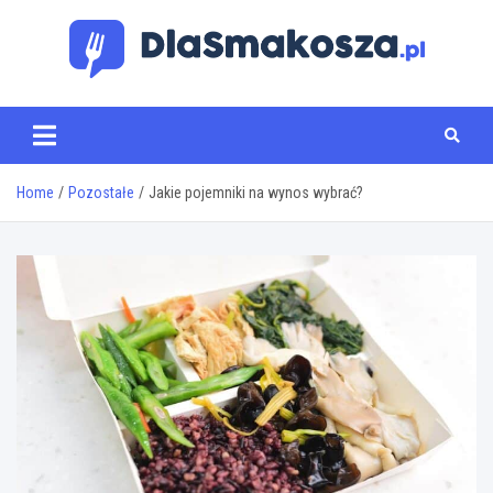
Skip
to
content
www.dlasmakosza.pl
Home
Pozostałe
Jakie pojemniki na wynos wybrać?