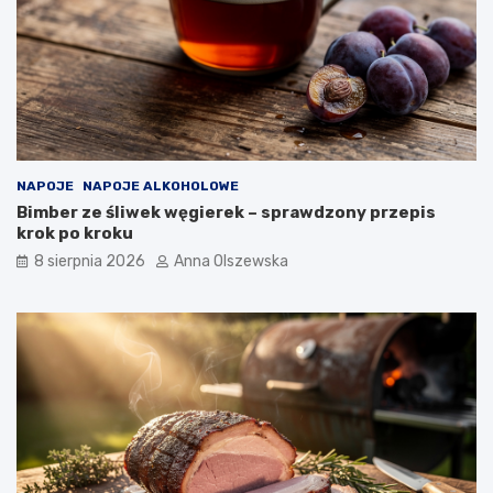
m
r
?
a
ć
d
o
n
o
w
o
NAPOJE
NAPOJE ALKOHOLOWE
c
Bimber ze śliwek węgierek – sprawdzony przepis
z
krok po kroku
e
s
8 sierpnia 2026
Anna Olszewska
n
e
j
k
u
c
h
n
i
?