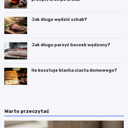
Jak długo wędzić schab?
Jak długo parzyć boczek wędzony?
Ile kosztuje blacha ciasta domowego?
C
P
z
u
y
c
g
h
a
a
Warto przeczytać
l
r
a
k
r
i
e
d