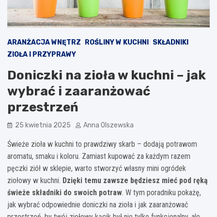
ARANŻACJA WNĘTRZ
ROŚLINY W KUCHNI
SKŁADNIKI
ZIOŁA I PRZYPRAWY
Doniczki na zioła w kuchni – jak
wybrać i zaaranżować
przestrzeń
25 kwietnia 2025
Anna Olszewska
Świeże zioła w kuchni to prawdziwy skarb – dodają potrawom
aromatu, smaku i koloru. Zamiast kupować za każdym razem
pęczki ziół w sklepie, warto stworzyć własny mini ogródek
ziołowy w kuchni.
Dzięki temu zawsze będziesz mieć pod ręką
świeże składniki do swoich potraw
. W tym poradniku pokażę,
jak wybrać odpowiednie doniczki na zioła i jak zaaranżować
przestrzeń, by twój ziołowy kącik był nie tylko funkcjonalny, ale