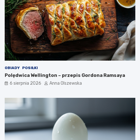
r
y
e
b
m
r
?
a
ć
d
o
n
o
w
o
OBIADY
POSIŁKI
c
Polędwica Wellington – przepis Gordona Ramsaya
z
e
6 sierpnia 2026
Anna Olszewska
s
n
e
j
k
u
c
h
n