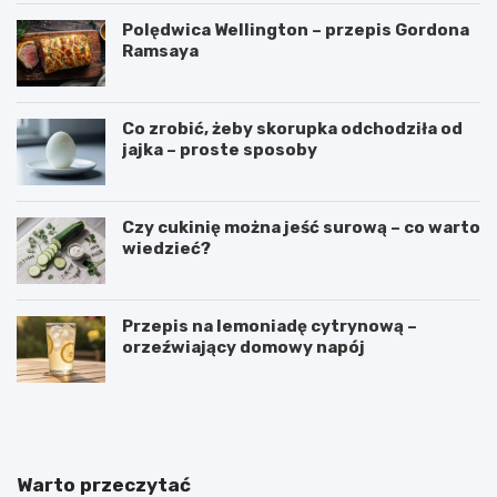
Polędwica Wellington – przepis Gordona
Ramsaya
Co zrobić, żeby skorupka odchodziła od
jajka – proste sposoby
Czy cukinię można jeść surową – co warto
wiedzieć?
Przepis na lemoniadę cytrynową –
orzeźwiający domowy napój
C
P
z
u
y
c
g
h
a
a
Warto przeczytać
l
r