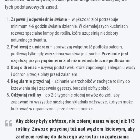
tych podstawowych zasad:
Zapewnij odpowiednie światło
– większość ziół potrzebuje
minimum 4-6 godzin światła dziennie. W ciemniejszych kuchniach
rozważ specjalne lampy do roślin, które uzupełnią niedobory
naturalnego światła.
Podlewaj z umiarem
– sprawdzaj wilgotność podłoża palcem,
podlewaj tylko gdy wierzchnia warstwa jest sucha.
Przelanie jest
częstszą przyczyną śmierci ziół niż niedostateczne podlewanie
.
Dbaj o drenaż
– używaj podstawek, które zapobiegną zaleganiu wody
i ochronią twoje blaty przed zalaniem.
Regularnie przycinaj
– ścinanie wierzchołków zachęca rośliny do
krzewienia się i zapewnia gęstszy, bardziej obfity pokrój.
Odżywiaj rośliny
– co 2-3 tygodnie stosuj nawóz do ziół, aby
zapewnić im wszystkie niezbędne składniki odżywcze, których może
brakować w ograniczonej przestrzeni doniczki.
Aby zbiory były obfitsze, nie zbieraj naraz więcej niż 1/3
rośliny.
Zawsze przycinaj tuż nad węzłem liściowym
, aby
zachęcić roślinę do dalszego wzrostu i rozgałęziania