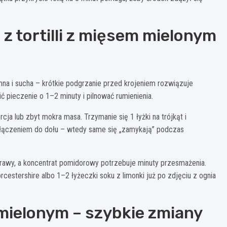
z tortilli z mięsem mielonym
zimna i sucha – krótkie podgrzanie przed krojeniem rozwiązuje
cić pieczenie o 1–2 minuty i pilnować rumienienia.
cja lub zbyt mokra masa. Trzymanie się 1 łyżki na trójkąt i
w łączeniem do dołu – wtedy same się „zamykają” podczas
yprawy, a koncentrat pomidorowy potrzebuje minuty przesmażenia.
cestershire albo 1–2 łyżeczki soku z limonki już po zdjęciu z ognia
z mielonym – szybkie zmiany