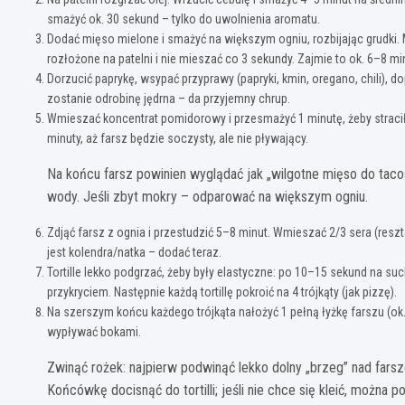
smażyć ok. 30 sekund – tylko do uwolnienia aromatu.
Dodać mięso mielone i smażyć na większym ogniu, rozbijając grudki. 
rozłożone na patelni i nie mieszać co 3 sekundy. Zajmie to ok. 6–8 mi
Dorzucić paprykę, wsypać przyprawy (papryki, kmin, oregano, chili), d
zostanie odrobinę jędrna – da przyjemny chrup.
Wmieszać koncentrat pomidorowy i przesmażyć 1 minutę, żeby strac
minuty, aż farsz będzie soczysty, ale nie pływający.
Na końcu farsz powinien wyglądać jak „wilgotne mięso do tacos”
wody. Jeśli zbyt mokry – odparować na większym ogniu.
Zdjąć farsz z ognia i przestudzić 5–8 minut. Wmieszać 2/3 sera (reszt
jest kolendra/natka – dodać teraz.
Tortille lekko podgrzać, żeby były elastyczne: po 10–15 sekund na su
przykryciem. Następnie każdą tortillę pokroić na 4 trójkąty (jak pizzę).
Na szerszym końcu każdego trójkąta nałożyć 1 pełną łyżkę farszu (ok.
wypływać bokami.
Zwinąć rożek: najpierw podwinąć lekko dolny „brzeg” nad fars
Końcówkę docisnąć do tortilli; jeśli nie chce się kleić, możn