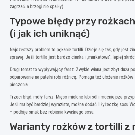
zagrzać, a brzegi nie spaliły).
Typowe błędy przy rożkach 
(i jak ich uniknąć)
Najczęstszy problem to pękanie tortilli. Dzieje się tak, gdy jest 
sprawę. Jeśli tortilla jest bardzo cienka i „marketowa”, lepiej skró
Drugi temat to wypływający farsz. Zwykle winna jest zbyt duża por
odparowanie na patelni robi różnicę. Pomaga też ułożenie rożkó
pieczenia.
Trzeci błąd: mdły farsz. Mięso mielone lubi sól i mocniejsze prz
Jeśli ma być bardziej wyraziste, można dodać 1 łyżeczkę sosu Wor
– podbije smak bez robienia kwaśnego sosu.
Warianty rożków z tortilli 