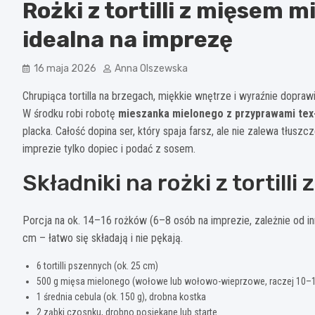
Rożki z tortilli z mięsem 
idealna na imprezę
16 maja 2026
Anna Olszewska
Chrupiąca tortilla na brzegach, miękkie wnętrze i wyraźnie doprawi
W środku robi robotę
mieszanka mielonego z przyprawami te
placka. Całość dopina ser, który spaja farsz, ale nie zalewa tłusz
imprezie tylko dopiec i podać z sosem.
Składniki na rożki z tortill
Porcja na ok. 14–16 rożków (6–8 osób na imprezie, zależnie od in
cm – łatwo się składają i nie pękają.
6 tortilli pszennych (ok. 25 cm)
500 g mięsa mielonego (wołowe lub wołowo-wieprzowe, raczej 10–1
1 średnia cebula (ok. 150 g), drobna kostka
2 ząbki czosnku, drobno posiekane lub starte