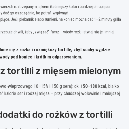
ierzch roztrzepanym jajkiem (ładniejszy kolor i bardziej chrupiąca
dy dać go oszczędnie, bo potrafi wypłynąć.
piące. Jeśli piekarnik słabo rumieni, na koniec można dać 1–2 minuty grilla
ebuje chwili, żeby „związać” farsz – wtedy rożki łatwiej się je i mniej
ie się z rożka i rozmiękczy tortillę; zbyt suchy wyjdzie
 wody pod koniec i krótkim odparowaniem.
 tortilli z mięsem mielonym
ołowo-wieprzowego 10–15% i 150 g sera): ok.
150–180 kcal
, białko
” kalorie ser i rodzaj mięsa – przy chudszej wołowinie i mniejszej
odatki do rożków z tortilli