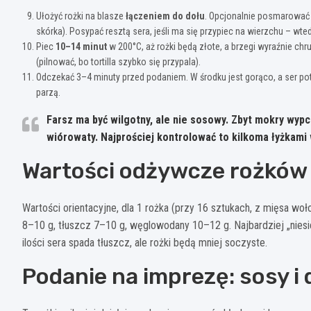
Ułożyć rożki na blasze
łączeniem do dołu
. Opcjonalnie posmarować w
skórka). Posypać resztą sera, jeśli ma się przypiec na wierzchu – wte
Piec
10–14 minut
w 200°C, aż rożki będą złote, a brzegi wyraźnie chru
(pilnować, bo tortilla szybko się przypala).
Odczekać 3–4 minuty przed podaniem. W środku jest gorąco, a ser potrz
parzą.
Farsz ma być wilgotny, ale nie sosowy.
Zbyt mokry wypchn
wiórowaty. Najprościej kontrolować to kilkoma łyżkami
Wartości odżywcze rożków z
Wartości orientacyjne, dla 1 rożka (przy 16 sztukach, z mięsa w
8–10 g, tłuszcz 7–10 g, węglowodany 10–12 g. Najbardziej „niesie
ilości sera spada tłuszcz, ale rożki będą mniej soczyste.
Podanie na imprezę: sosy i d