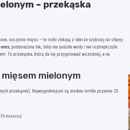
mielonym – przekąska
one, soczyste mięso – te rożki znikają z talerza szybciej niż chipsy.
x-mex
, podsmażona tak, żeby nie puściła wody i nie rozmiękczyła
czem. To przekąska, którą da się przygotować wcześniej, a na
i z mięsem mielonym
nych przekąsek). Najwygodniejsze są średnie tortille pszenne 25
5% tłuszczu)