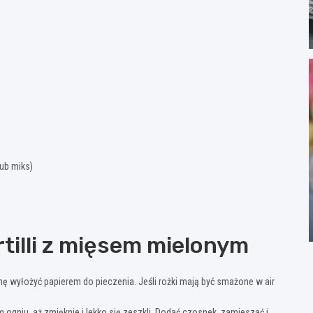
lub miks)
tilli z mięsem mielonym
hę wyłożyć papierem do pieczenia. Jeśli rożki mają być smażone w air
m ogniu, aż zmięknie i lekko się zeszkli. Dodać czosnek, zamieszać i