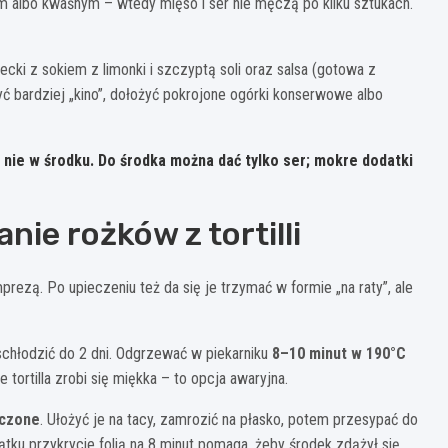
m albo kwaśnym – wtedy mięso i ser nie męczą po kilku sztukach.
cki z sokiem z limonki i szczyptą soli oraz salsa (gotowa z
 bardziej „kino”, dołożyć pokrojone ogórki konserwowe albo
 nie w środku.
Do środka można dać tylko ser; mokre dodatki
ie rożków z tortilli
ezą. Po upieczeniu też da się je trzymać w formie „na raty”, ale
schłodzić do 2 dni. Odgrzewać w piekarniku
8–10 minut w 190°C
e tortilla zrobi się miękka – to opcja awaryjna.
eczone
. Ułożyć je na tacy, zamrozić na płasko, potem przesypać do
tku przykrycie folią na 8 minut pomaga, żeby środek zdążył się