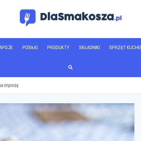
www.dlasmakosza.pl
APOJE
POSIŁKI
PRODUKTY
SKŁADNIKI
SPRZĘT KUCHE
 na imprezę