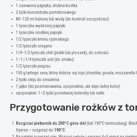
1 czerwona papryka, drobna kostka
2 łyżki koncentratu pomidorowego
80–120 ml bulionu lub wody (do kontroli soczystości)
1 łyżeczka wędzonej papryki
1 łyżeczka słodkiej papryki
1/2 łyżeczki kminu rzymskiego
1/2 łyżeczki oregano
1/4–1/2 łyżeczki chili (płatki lub proszek), do ostrości
1–1 i 1/4 łyżeczki soli (do smaku)
1/2 łyżeczki pieprzu
150 g tartego sera, który dobrze się topi (cheddar, gouda, mozzarella 
2 łyżki oleju do smażenia
1 jajko (do posmarowania, opcjonalnie, ale daje ładny kolor)
opcjonalnie: 1–2 łyżki posiekanej kolendry lub natki
Przygotowanie rożków z tor
Rozgrzać piekarnik do 200°C góra-dół
(lub 190°C termoobieg). Blac
fryerze – rozgrzać do
190°C
.
Na patelni rozgrzać olej. Wrzucić cebulę i smażyć 4–5 minut na średni