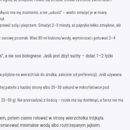
Mięso ma się zrumienić, a nie „udusić” – warto smażyć je w miarę
nut.
oprawić solą i pieprzem. Smażyć 2–3 minuty, aż papryka lekko zmięknie, ale
ił surowy posmak. Wlać 80 ml bulionu/wody, wymieszać i gotować 2–4
, a nie sos bolognese. Jeśli jest zbyt suchy – dolać 1–2 łyżki
a pójdzie na wierzch lub do środka, zależnie od preferencji). Jeśli używana
chej patelni z każdej strony albo 20–30 sekund w mikrofalówce pod
 25–30 g). Nie przesadzać z ilością – rożek ma się domknąć, a farsz nie ma
zem, potem ciasno rolować w stronę wierzchołka trójkąta.
a posmarować minimalnie wodą albo roztrzepanym jajkiem.