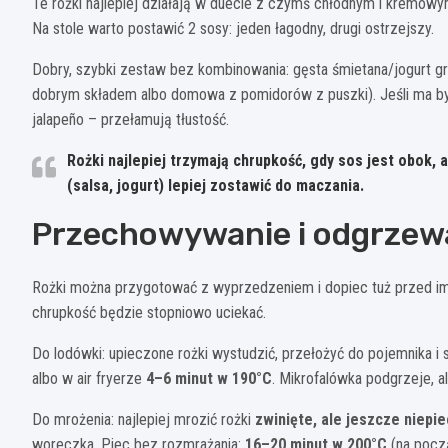
Te rożki najlepiej działają w duecie z czymś chłodnym i kremowy
Na stole warto postawić 2 sosy: jeden łagodny, drugi ostrzejszy.
Dobry, szybki zestaw bez kombinowania: gęsta śmietana/jogurt gre
dobrym składem albo domowa z pomidorów z puszki). Jeśli ma być
jalapeño – przełamują tłustość.
Rożki najlepiej trzymają chrupkość, gdy sos jest obok, a
(salsa, jogurt) lepiej zostawić do maczania.
Przechowywanie i odgrzewan
Rożki można przygotować z wyprzedzeniem i dopiec tuż przed impr
chrupkość będzie stopniowo uciekać.
Do lodówki: upieczone rożki wystudzić, przełożyć do pojemnika i 
albo w air fryerze
4–6 minut w 190°C
. Mikrofalówka podgrzeje, al
Do mrożenia: najlepiej mrozić rożki
zwinięte, ale jeszcze niepi
woreczka. Piec bez rozmrażania:
16–20 minut w 200°C
(na począ