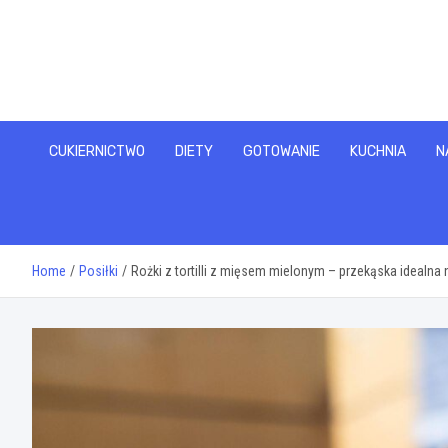
Skip
to
content
CUKIERNICTWO
DIETY
GOTOWANIE
KUCHNIA
N
Home
Posiłki
Rożki z tortilli z mięsem mielonym – przekąska idealna