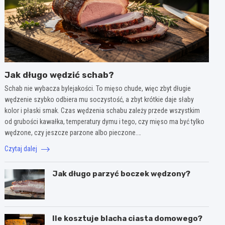
Jak długo wędzić schab?
Schab nie wybacza bylejakości. To mięso chude, więc zbyt długie
wędzenie szybko odbiera mu soczystość, a zbyt krótkie daje słaby
kolor i płaski smak. Czas wędzenia schabu zależy przede wszystkim
od grubości kawałka, temperatury dymu i tego, czy mięso ma być tylko
wędzone, czy jeszcze parzone albo pieczone.…
Czytaj dalej
Jak długo parzyć boczek wędzony?
Ile kosztuje blacha ciasta domowego?