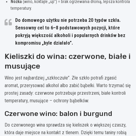
Nóżka
(wino, koktajle „up”) = brak ogrzewania dłonią, lepsza kontrola
temperatury.
Do domowego użytku nie potrzeba 20 typów szkła.
Sensowny cel to
6–8 podstawowych
pozycji, które
pokryją większość alkoholi i popularnych drinków bez
kompromisu „byle działało”.
Kieliszki do wina: czerwone, białe i
musujące
Wino jest najbardziej „szkłoczułe”. Złe szkło potrafi zgasić
aromat, przerysować alkohol albo zabić bąbelki. Warto trzymać się
prostej zasady: czerwone potrzebuje przestrzeni, białe kontroli
temperatury, musujące – ochrony bąbelków.
Czerwone wino: balon i burgund
Do czerwonego wina sprawdza się kieliszek o większej czaszy,
która daje miejsce na kontakt z tlenem. Dzięki temu taniny robią