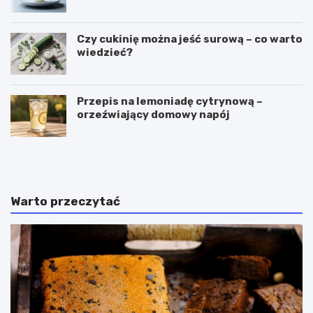
Czy cukinię można jeść surową – co warto
wiedzieć?
Przepis na lemoniadę cytrynową –
orzeźwiający domowy napój
C
P
z
u
y
c
g
h
a
a
Warto przeczytać
l
r
a
k
r
i
e
d
t
o
k
l
i
o
m
d
o
ó