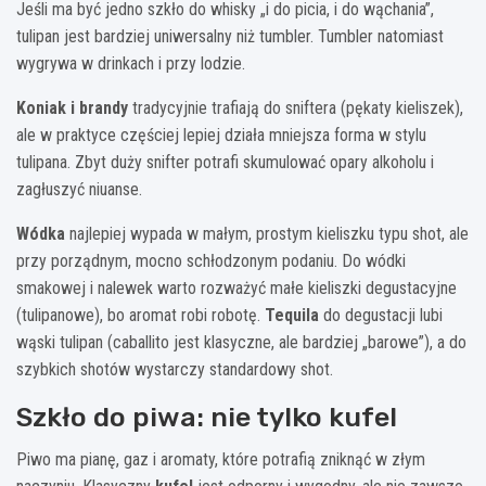
Jeśli ma być jedno szkło do whisky „i do picia, i do wąchania”,
tulipan jest bardziej uniwersalny niż tumbler. Tumbler natomiast
wygrywa w drinkach i przy lodzie.
Koniak i brandy
tradycyjnie trafiają do sniftera (pękaty kieliszek),
ale w praktyce częściej lepiej działa mniejsza forma w stylu
tulipana. Zbyt duży snifter potrafi skumulować opary alkoholu i
zagłuszyć niuanse.
Wódka
najlepiej wypada w małym, prostym kieliszku typu shot, ale
przy porządnym, mocno schłodzonym podaniu. Do wódki
smakowej i nalewek warto rozważyć małe kieliszki degustacyjne
(tulipanowe), bo aromat robi robotę.
Tequila
do degustacji lubi
wąski tulipan (caballito jest klasyczne, ale bardziej „barowe”), a do
szybkich shotów wystarczy standardowy shot.
Szkło do piwa: nie tylko kufel
Piwo ma pianę, gaz i aromaty, które potrafią zniknąć w złym