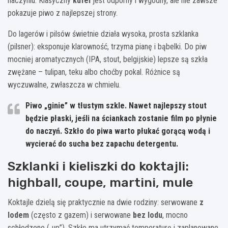
naczyniu. Klasyczny
kufel
jest odporny i wygodny, ale nie zawsze
pokazuje piwo z najlepszej strony.
Do lagerów i pilsów świetnie działa wysoka, prosta szklanka
(pilsner): eksponuje klarowność, trzyma pianę i bąbelki. Do piw
mocniej aromatycznych (IPA, stout, belgijskie) lepsze są szkła
zwężane – tulipan, teku albo choćby pokal. Różnice są
wyczuwalne, zwłaszcza w chmielu.
Piwo „ginie” w tłustym szkle. Nawet najlepszy stout
będzie płaski, jeśli na ściankach zostanie film po płynie
do naczyń. Szkło do piwa warto płukać gorącą wodą i
wycierać do sucha bez zapachu detergentu.
Szklanki i kieliszki do koktajli:
highball, coupe, martini, mule
Koktajle dzielą się praktycznie na dwie rodziny: serwowane
z
lodem
(często z gazem) i serwowane
bez lodu
, mocno
schłodzone („up”). Szkło ma utrzymać temperaturę i zaplanowane