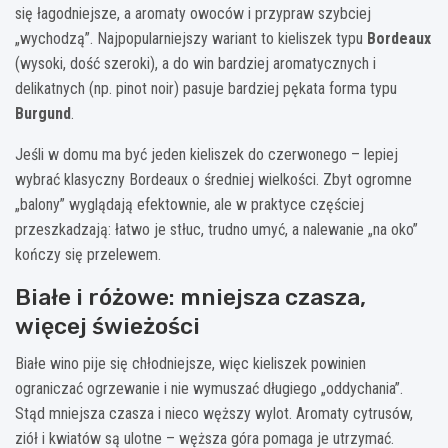
się łagodniejsze, a aromaty owoców i przypraw szybciej
„wychodzą”. Najpopularniejszy wariant to kieliszek typu
Bordeaux
(wysoki, dość szeroki), a do win bardziej aromatycznych i
delikatnych (np. pinot noir) pasuje bardziej pękata forma typu
Burgund
.
Jeśli w domu ma być jeden kieliszek do czerwonego – lepiej
wybrać klasyczny Bordeaux o średniej wielkości. Zbyt ogromne
„balony” wyglądają efektownie, ale w praktyce częściej
przeszkadzają: łatwo je stłuc, trudno umyć, a nalewanie „na oko”
kończy się przelewem.
Białe i różowe: mniejsza czasza,
więcej świeżości
Białe wino pije się chłodniejsze, więc kieliszek powinien
ograniczać ogrzewanie i nie wymuszać długiego „oddychania”.
Stąd mniejsza czasza i nieco węższy wylot. Aromaty cytrusów,
ziół i kwiatów są ulotne – węższa góra pomaga je utrzymać.