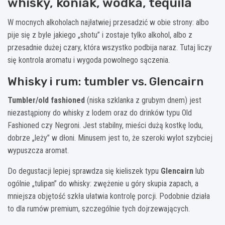
whisky, koniak, wódka, tequila
W mocnych alkoholach najłatwiej przesadzić w obie strony: albo
pije się z byle jakiego „shotu” i zostaje tylko alkohol, albo z
przesadnie dużej czary, która wszystko podbija naraz. Tutaj liczy
się kontrola aromatu i wygoda powolnego sączenia.
Whisky i rum: tumbler vs. Glencairn
Tumbler/old fashioned
(niska szklanka z grubym dnem) jest
niezastąpiony do whisky z lodem oraz do drinków typu Old
Fashioned czy Negroni. Jest stabilny, mieści dużą kostkę lodu,
dobrze „leży” w dłoni. Minusem jest to, że szeroki wylot szybciej
wypuszcza aromat.
Do degustacji lepiej sprawdza się kieliszek typu
Glencairn
lub
ogólnie „tulipan” do whisky: zwężenie u góry skupia zapach, a
mniejsza objętość szkła ułatwia kontrolę porcji. Podobnie działa
to dla rumów premium, szczególnie tych dojrzewających.