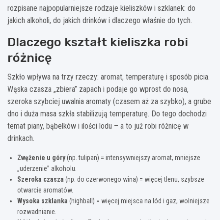
rozpisane najpopularniejsze rodzaje kieliszków i szklanek: do
jakich alkoholi, do jakich drinków i dlaczego właśnie do tych.
Dlaczego kształt kieliszka robi
różnicę
Szkło wpływa na trzy rzeczy: aromat, temperaturę i sposób picia.
Wąska czasza „zbiera” zapach i podaje go wprost do nosa,
szeroka szybciej uwalnia aromaty (czasem aż za szybko), a grube
dno i duża masa szkła stabilizują temperaturę. Do tego dochodzi
temat piany, bąbelków i ilości lodu – a to już robi różnicę w
drinkach.
Zwężenie u góry
(np. tulipan) = intensywniejszy aromat, mniejsze
„uderzenie” alkoholu.
Szeroka czasza
(np. do czerwonego wina) = więcej tlenu, szybsze
otwarcie aromatów.
Wysoka szklanka
(highball) = więcej miejsca na lód i gaz, wolniejsze
rozwadnianie.