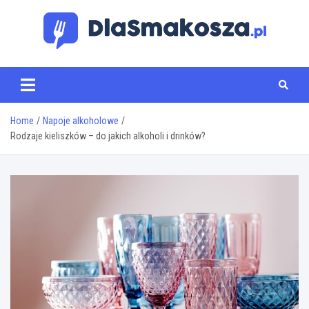
Skip
to
content
www.dlasmakosza.pl
Home
Napoje alkoholowe
Rodzaje kieliszków – do jakich alkoholi i drinków?