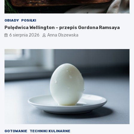
o
w
o
OBIADY
POSIŁKI
c
Polędwica Wellington – przepis Gordona Ramsaya
z
e
6 sierpnia 2026
Anna Olszewska
s
n
e
j
k
u
c
h
n
i
?
GOTOWANIE
TECHNIKI KULINARNE