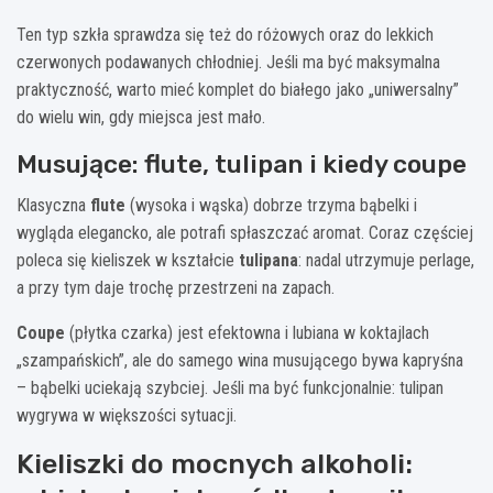
Ten typ szkła sprawdza się też do różowych oraz do lekkich
czerwonych podawanych chłodniej. Jeśli ma być maksymalna
praktyczność, warto mieć komplet do białego jako „uniwersalny”
do wielu win, gdy miejsca jest mało.
Musujące: flute, tulipan i kiedy coupe
Klasyczna
flute
(wysoka i wąska) dobrze trzyma bąbelki i
wygląda elegancko, ale potrafi spłaszczać aromat. Coraz częściej
poleca się kieliszek w kształcie
tulipana
: nadal utrzymuje perlage,
a przy tym daje trochę przestrzeni na zapach.
Coupe
(płytka czarka) jest efektowna i lubiana w koktajlach
„szampańskich”, ale do samego wina musującego bywa kapryśna
– bąbelki uciekają szybciej. Jeśli ma być funkcjonalnie: tulipan
wygrywa w większości sytuacji.
Kieliszki do mocnych alkoholi: