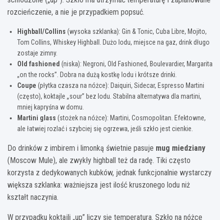
rozcieńczenie, a nie je przypadkiem popsuć.
Highball/Collins
(wysoka szklanka): Gin & Tonic, Cuba Libre, Mojito,
Tom Collins, Whiskey Highball. Dużo lodu, miejsce na gaz, drink długo
zostaje zimny.
Old fashioned
(niska): Negroni, Old Fashioned, Boulevardier, Margarita
„on the rocks”. Dobra na dużą kostkę lodu i krótsze drinki.
Coupe
(płytka czasza na nóżce): Daiquiri, Sidecar, Espresso Martini
(często), koktajle „sour” bez lodu. Stabilna alternatywa dla martini,
mniej kapryśna w domu.
Martini glass
(stożek na nóżce): Martini, Cosmopolitan. Efektowne,
ale łatwiej rozlać i szybciej się ogrzewa, jeśli szkło jest cienkie.
Do drinków z imbirem i limonką świetnie pasuje
mug miedziany
(Moscow Mule), ale zwykły highball też da radę. Tiki często
korzysta z dedykowanych kubków, jednak funkcjonalnie wystarczy
większa szklanka: ważniejsza jest ilość kruszonego lodu niż
kształt naczynia.
W przypadku koktajli „up” liczy się temperatura. Szkło na nóżce