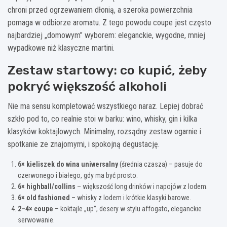
chroni przed ogrzewaniem dłonią, a szeroka powierzchnia
pomaga w odbiorze aromatu. Z tego powodu coupe jest często
najbardziej „domowym” wyborem: eleganckie, wygodne, mniej
wypadkowe niż klasyczne martini.
Zestaw startowy: co kupić, żeby
pokryć większość alkoholi
Nie ma sensu kompletować wszystkiego naraz. Lepiej dobrać
szkło pod to, co realnie stoi w barku: wino, whisky, gin i kilka
klasyków koktajlowych. Minimalny, rozsądny zestaw ogarnie i
spotkanie ze znajomymi, i spokojną degustację.
6× kieliszek do wina uniwersalny
(średnia czasza) – pasuje do
czerwonego i białego, gdy ma być prosto.
6× highball/collins
– większość long drinków i napojów z lodem.
6× old fashioned
– whisky z lodem i krótkie klasyki barowe.
2–4× coupe
– koktajle „up”, desery w stylu affogato, eleganckie
serwowanie.