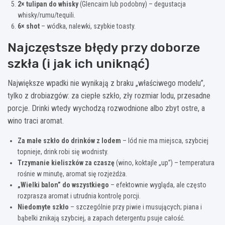
2× tulipan do whisky
(Glencairn lub podobny) – degustacja
whisky/rumu/tequili.
6× shot
– wódka, nalewki, szybkie toasty.
Najczęstsze błędy przy doborze
szkła (i jak ich uniknąć)
Największe wpadki nie wynikają z braku „właściwego modelu”,
tylko z drobiazgów: za ciepłe szkło, zły rozmiar lodu, przesadne
porcje. Drinki wtedy wychodzą rozwodnione albo zbyt ostre, a
wino traci aromat.
Za małe szkło do drinków z lodem
– lód nie ma miejsca, szybciej
topnieje, drink robi się wodnisty.
Trzymanie kieliszków za czaszę
(wino, koktajle „up”) – temperatura
rośnie w minutę, aromat się rozjeżdża.
„Wielki balon” do wszystkiego
– efektownie wygląda, ale często
rozprasza aromat i utrudnia kontrolę porcji.
Niedomyte szkło
– szczególnie przy piwie i musujących; piana i
bąbelki znikają szybciej, a zapach detergentu psuje całość.