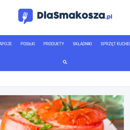
www.dlasmakosza.pl
APOJE
POSIŁKI
PRODUKTY
SKŁADNIKI
SPRZĘT KUCHE