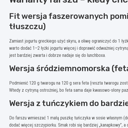
Fit wersja faszerowanych pomi
tłuszczu)
Zamiast jogurtu greckiego użyć skyru, a oliwę ograniczyć do 1 łyżk
warto dodać 1–2 łyżki jogurtu więcej i doprawić odważniej cytryn
jest bardziej zwarta i dobrze nadaje się do lunchboxa.
Wersja śródziemnomorska (feta,
Podmienić 120 g twarogu na 120 g sera feta (reszta twarogu zost
Wtedy z cytryną ostrożniej, bo feta sama daje kwasowo-słony pazu
Wersja z tuńczykiem do bardzi
Do farszu wmieszać 1 małą puszkę tuńczyka w sosie własnym (do
dodać więcej szczypiorku. Smak robi się bardziej „kanapkowy”, a d