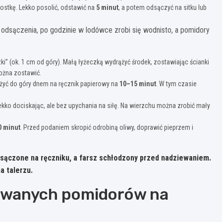
kostkę. Lekko posolić, odstawić na
5 minut
, a potem odsączyć na sitku lub
z odsączenia, po godzinie w lodówce zrobi się wodnisto, a pomidory
” (ok. 1 cm od góry). Małą łyżeczką wydrążyć środek, zostawiając ścianki
można zostawić.
żyć do góry dnem na ręcznik papierowy na
10–15 minut
. W tym czasie
ekko dociskając, ale bez upychania na siłę. Na wierzchu można zrobić mały
0 minut
. Przed podaniem skropić odrobiną oliwy, doprawić pieprzem i
sączone na ręczniku, a farsz schłodzony przed nadziewaniem.
a talerzu.
owanych pomidorów na