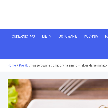
Skip
to
content
CUKIERNICTWO
DIETY
GOTOWANIE
KUCHNIA
N
Home
Posiłki
Faszerowane pomidory na zimno – lekkie danie na lato