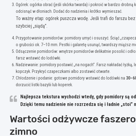
Ogórek: ogórka obrać (jeśli skórka twarda) i pokroić w bardzo drobną 
odcisnąć w dłoniach. Dodać do nadzienia i krótko wymieszać.
To ważny etap: ogórek puszcza wodę. Jeśli trafi do farszu be
szybciej „siądą”.
Przygotowanie pomidorów: pomidory umyć i osuszyć. Ściąć „czapeczki
o grubości ok. 7–10 mm. Pestki i galaretę usunąć, twardszy miąższ 
Odsączenie pomidorów: wnętrze pomidorów delikatnie posolić i odło
farsz wstawić do lodówki.
Nadziewanie: pomidory postawić „na nogach”. Farsz nakładać łyżką, l
kopczyk. Przykryć czapeczkami albo zostawić otwarte.
Chłodzenie i podanie: gotowe pomidory wstawić do lodówki na
30–6
dorzucić listki bazylii lub koperek.
Najlepsza tekstura
wychodzi wtedy, gdy pomidory są od
Dzięki temu nadzienie nie rozrzedza się i ładnie „stoi” n
Wartości odżywcze faszer
zimno