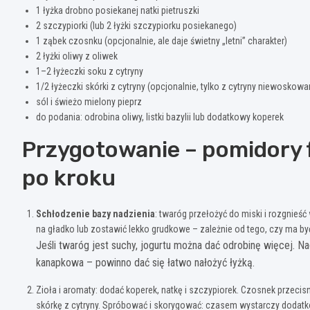
1 łyżka drobno posiekanej natki pietruszki
2 szczypiorki (lub 2 łyżki szczypiorku posiekanego)
1 ząbek czosnku (opcjonalnie, ale daje świetny „letni” charakter)
2 łyżki oliwy z oliwek
1–2 łyżeczki soku z cytryny
1/2 łyżeczki skórki z cytryny (opcjonalnie, tylko z cytryny niewoskowa
sól i świeżo mielony pieprz
do podania: odrobina oliwy, listki bazylii lub dodatkowy koperek
Przygotowanie – pomidory 
po kroku
Schłodzenie bazy nadzienia
: twaróg przełożyć do miski i rozgnieść 
na gładko lub zostawić lekko grudkowe – zależnie od tego, czy ma być
Jeśli twaróg jest suchy, jogurtu można dać odrobinę więcej. N
kanapkowa – powinno dać się łatwo nałożyć łyżką.
Zioła i aromaty: dodać koperek, natkę i szczypiorek. Czosnek przecisn
skórkę z cytryny. Spróbować i skorygować: czasem wystarczy dodatkow