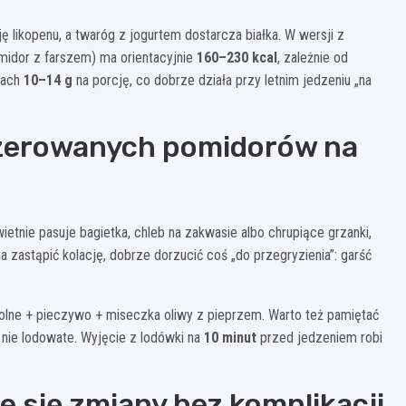
ję likopenu, a twaróg z jogurtem dostarcza białka. W wersji z
midor z farszem) ma orientacyjnie
160–230 kcal
, zależnie od
icach
10–14 g
na porcję, co dobrze działa przy letnim jedzeniu „na
szerowanych pomidorów na
etnie pasuje bagietka, chleb na zakwasie albo chrupiące grzanki,
ma zastąpić kolację, dobrze dorzucić coś „do przegryzienia”: garść
solne + pieczywo + miseczka oliwy z pieprzem. Warto też pamiętać
e nie lodowate. Wyjęcie z lodówki na
10 minut
przed jedzeniem robi
e się zmiany bez komplikacji