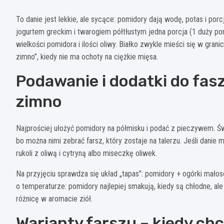
To danie jest lekkie, ale sycące: pomidory dają wodę, potas i porc
jogurtem greckim i twarogiem półtłustym jedna porcja (1 duży po
wielkości pomidora i ilości oliwy. Białko zwykle mieści się w gran
zimno”, kiedy nie ma ochoty na ciężkie mięsa.
Podawanie i dodatki do fa
zimno
Najprościej ułożyć pomidory na półmisku i podać z pieczywem. Świ
bo można nimi zebrać farsz, który zostaje na talerzu. Jeśli danie 
rukoli z oliwą i cytryną albo miseczkę oliwek.
Na przyjęciu sprawdza się układ „tapas”: pomidory + ogórki mało
o temperaturze: pomidory najlepiej smakują, kiedy są chłodne, al
różnicę w aromacie ziół.
Warianty farszu – kiedy chc