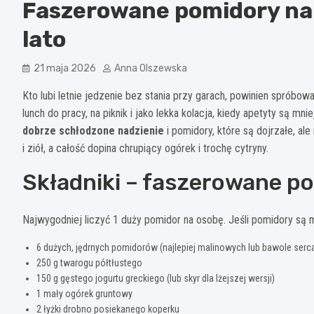
Faszerowane pomidory na 
lato
21 maja 2026
Anna Olszewska
Kto lubi letnie jedzenie bez stania przy garach, powinien sprób
lunch do pracy, na piknik i jako lekka kolacja, kiedy apetyty są 
dobrze schłodzone nadzienie
i pomidory, które są dojrzałe, al
i ziół, a całość dopina chrupiący ogórek i trochę cytryny.
Składniki – faszerowane po
Najwygodniej liczyć 1 duży pomidor na osobę. Jeśli pomidory są mn
6 dużych, jędrnych pomidorów (najlepiej malinowych lub bawole serca,
250 g twarogu półtłustego
150 g gęstego jogurtu greckiego (lub skyr dla lżejszej wersji)
1 mały ogórek gruntowy
2 łyżki drobno posiekanego koperku