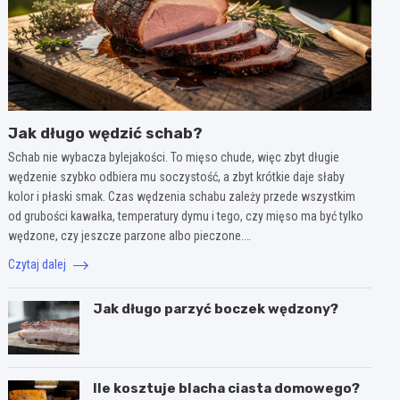
Jak długo wędzić schab?
Schab nie wybacza bylejakości. To mięso chude, więc zbyt długie
wędzenie szybko odbiera mu soczystość, a zbyt krótkie daje słaby
kolor i płaski smak. Czas wędzenia schabu zależy przede wszystkim
od grubości kawałka, temperatury dymu i tego, czy mięso ma być tylko
wędzone, czy jeszcze parzone albo pieczone.…
Czytaj dalej
Jak długo parzyć boczek wędzony?
Ile kosztuje blacha ciasta domowego?