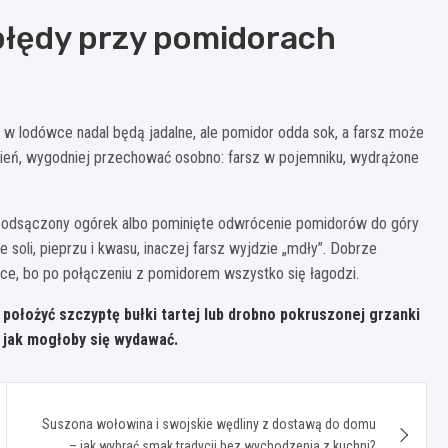
błędy przy pomidorach
 w lodówce nadal będą jadalne, ale pomidor odda sok, a farsz może
 dzień, wygodniej przechować osobno: farsz w pojemniku, wydrążone
nieodsączony ogórek albo pominięte odwrócenie pomidorów do góry
oli, pieprzu i kwasu, inaczej farsz wyjdzie „mdły”. Dobrze
e, bo po połączeniu z pomidorem wszystko się łagodzi.
położyć szczyptę bułki tartej lub drobno pokruszonej grzanki
 jak mogłoby się wydawać.
Suszona wołowina i swojskie wędliny z dostawą do domu
– jak wybrać smak tradycji bez wychodzenia z kuchni?