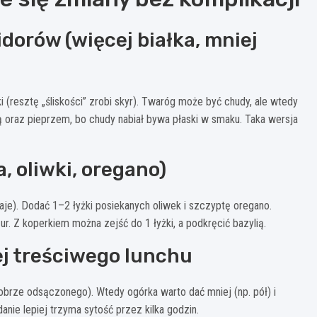
dorów (więcej białka, mniej
i (resztę „śliskości” zrobi skyr). Twaróg może być chudy, ale wtedy
ą oraz pieprzem, bo chudy nabiał bywa płaski w smaku. Taka wersja
 oliwki, oregano)
aje). Dodać 1–2 łyżki posiekanych oliwek i szczyptę oregano.
r. Z koperkiem można zejść do 1 łyżki, a podkręcić bazylią.
ej treściwego lunchu
brze odsączonego). Wtedy ogórka warto dać mniej (np. pół) i
anie lepiej trzyma sytość przez kilka godzin.